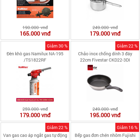
190.000 vnđ
249.000 vnđ
165.000
vnđ
179.000
vnđ
Giảm 30 %
Giảm 22 %
Đèn khò gas Namilux NA-195
Chảo inox chống dính 3 đáy
/TS1822RF
22cm Fivestar CKD22-3DI
259.000 vnđ
249.000 vnđ
179.000
vnđ
195.000
vnđ
Giảm 22 %
Giảm 16 %
Van gas cao áp ngắt gas tự động
Bếp gas đơn chén nhôm Fujishi