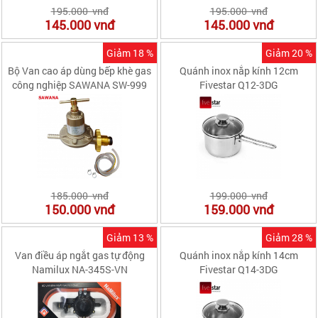
195.000 vnđ
195.000 vnđ
145.000
vnđ
145.000
vnđ
Giảm 18 %
Giảm 20 %
Bộ Van cao áp dùng bếp khè gas
Quánh inox nắp kính 12cm
công nghiệp SAWANA SW-999
Fivestar Q12-3DG
185.000 vnđ
199.000 vnđ
150.000
vnđ
159.000
vnđ
Giảm 13 %
Giảm 28 %
Van điều áp ngắt gas tự động
Quánh inox nắp kính 14cm
Namilux NA-345S-VN
Fivestar Q14-3DG