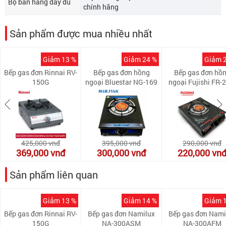
Bộ bán hàng đầy đủ
chính hãng
Sản phẩm được mua nhiều nhất
Giảm 13 %
Giảm 24 %
Giảm 
Bếp gas đơn Rinnai RV-
Bếp gas đơn hồng
Bếp gas đơn hồ
150G
ngoại Bluestar NG-169
ngoại Fujishi FR-
iHN
425,000
vnđ
395,000
vnđ
290,000
vnđ
369,000
vnđ
300,000
vnđ
220,000
vn
Sản phẩm liên quan
Giảm 13 %
Giảm 14 %
Giảm 
Bếp gas đơn Rinnai RV-
Bếp gas đơn Namilux
Bếp gas đơn Nami
150G
NA-300ASM
NA-300AFM