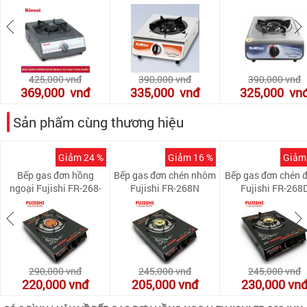
425,000
vnđ
390,000
vnđ
390,000
vnđ
369,000
vnđ
335,000
vnđ
325,000
vn
Sản phẩm cùng thương hiệu
Giảm 24 %
Giảm 16 %
Giảm
Bếp gas đơn hồng
Bếp gas đơn chén nhôm
Bếp gas đơn chén 
ngoại Fujishi FR-268-
Fujishi FR-268N
Fujishi FR-268
iHN
290,000
vnđ
245,000
vnđ
245,000
vnđ
220,000
vnđ
205,000
vnđ
230,000
vn