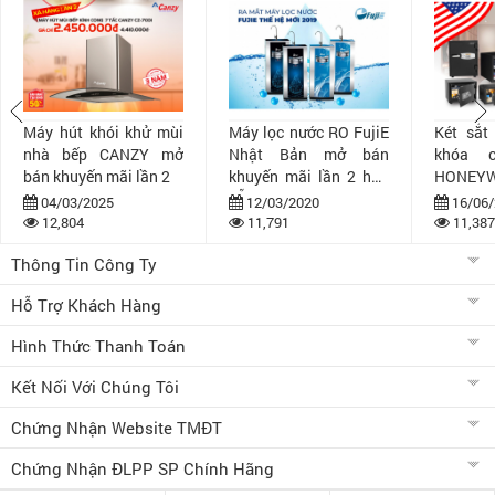
Máy hút khói khử mùi
Máy lọc nước RO FujiE
Két sắt
nhà bếp CANZY mở
Nhật Bản mở bán
khóa 
bán khuyến mãi lần 2
khuyến mãi lần 2 hấp
HONEYW
dẫn
bán khuy
04/03/2025
12/03/2020
16/06/
12,804
11,791
11,387
Thông Tin Công Ty
Hỗ Trợ Khách Hàng
Hình Thức Thanh Toán
Kết Nối Với Chúng Tôi
Chứng Nhận Website TMĐT
Chứng Nhận ĐLPP SP Chính Hãng