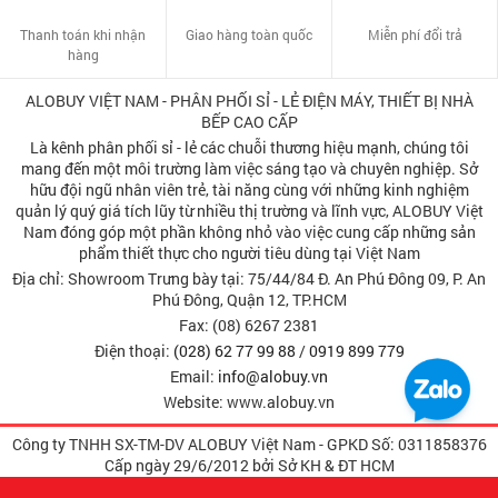
Thanh toán khi nhận
Giao hàng toàn quốc
Miễn phí đổi trả
hàng
ALOBUY VIỆT NAM - PHÂN PHỐI SỈ - LẺ ĐIỆN MÁY, THIẾT BỊ NHÀ
BẾP CAO CẤP
Là kênh phân phối sỉ - lẻ các chuỗi thương hiệu mạnh, chúng tôi
mang đến một môi trường làm việc sáng tạo và chuyên nghiệp. Sở
hữu đội ngũ nhân viên trẻ, tài năng cùng với những kinh nghiệm
quản lý quý giá tích lũy từ nhiều thị trường và lĩnh vực, ALOBUY Việt
Nam đóng góp một phần không nhỏ vào việc cung cấp những sản
phẩm thiết thực cho người tiêu dùng tại Việt Nam
Địa chỉ: Showroom Trưng bày tại: 75/44/84 Đ. An Phú Đông 09, P. An
Phú Đông, Quận 12, TP.HCM
Fax: (08) 6267 2381
Điện thoại:
(028) 62 77 99 88
/
0919 899 779
Email:
info@alobuy.vn
Website: www.alobuy.vn
Công ty TNHH SX-TM-DV ALOBUY Việt Nam - GPKD Số: 0311858376
Cấp ngày 29/6/2012 bởi Sở KH & ÐT HCM
Copyright © 2009-2012 ALOBUY VietNam All rights reserved.