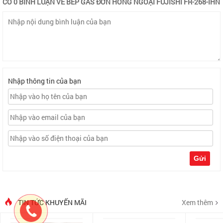
CÓ 0 BÌNH LUẬN VỀ BẾP GAS ĐƠN HỒNG NGOẠI FUJISHI FR-268-IHN
Nhập thông tin của bạn
Gửi
TIN TỨC KHUYẾN MÃI
Xem thêm