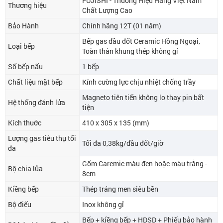
FUJISHI - Thương Hiệu Hàng Việt Nam
Thương hiệu
Chất Lượng Cao
Bảo Hành
Chính hãng 12T (01 năm)
Bếp gas đầu đốt Ceramic Hồng Ngoại,
Loại bếp
Toàn thân khung thép không gỉ
Số bếp nấu
1 bếp
Chất liệu mặt bếp
Kính cường lực chịu nhiệt chống trầy
Magneto tiên tiến không lo thay pin bất
Hệ thống đánh lửa
tiện
Kích thước
410 x 305 x 135 (mm)
Lượng gas tiêu thụ tối
Tối đa 0,38kg/đầu đốt/giờ
đa
Gốm Caremic màu đen hoặc màu trắng -
Bộ chia lửa
8cm
Kiềng bếp
Thép tráng men siêu bền
Bộ điếu
Inox không gỉ
Bếp + kiềng bếp + HDSD + Phiếu bảo hành