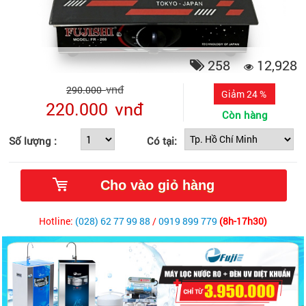
258
12,928
vnđ
290.000
Giảm 24 %
220.000
vnđ
Còn hàng
Số lượng :
Có tại:
Hotline:
(028) 62 77 99 88
/
0919 899 779
(8h-17h30)