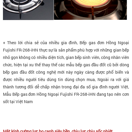
+ Theo lời chia sẻ của nhiều gia đình,
Bếp gas đơn Hồng Ngoại
Fujishi FR-268-iHN
thực sự là sản phẩm phù hợp với những gian bếp
nhỏ gọn không có nhiều diện tích, gian bếp sinh viên, công nhân viên
chức, hiện tại xu thế thay thế các mẫu bếp gas đầu đốt cũ bởi dòng
bếp gas đầu đốt công nghệ mới này ngày càng được phổ biến và
được nhiều người tiêu dùng tin dùng chọn mua, Ngoài ra với giá
thành tương đối dễ chấp nhận trong đại đa số gia đình người Việt,
Mẫu
Bếp gas đơn Hồng Ngoại Fujishi FR-268-iHN
đang tạo nên cơn
sốt tại Việt Nam
Mặt kính cường lực bo cạnh
siêu bền, chịu lực chịu sốc nhiệt