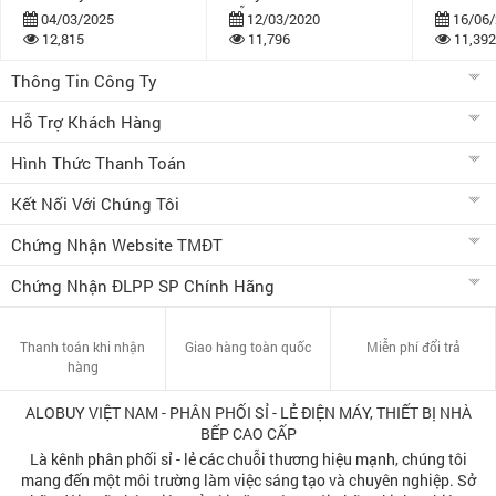
dẫn
bán khuy
04/03/2025
12/03/2020
16/06/
12,815
11,796
11,392
Thông Tin Công Ty
Hỗ Trợ Khách Hàng
Hình Thức Thanh Toán
Kết Nối Với Chúng Tôi
Chứng Nhận Website TMĐT
Chứng Nhận ĐLPP SP Chính Hãng
Thanh toán khi nhận
Giao hàng toàn quốc
Miễn phí đổi trả
hàng
ALOBUY VIỆT NAM - PHÂN PHỐI SỈ - LẺ ĐIỆN MÁY, THIẾT BỊ NHÀ
BẾP CAO CẤP
Là kênh phân phối sỉ - lẻ các chuỗi thương hiệu mạnh, chúng tôi
mang đến một môi trường làm việc sáng tạo và chuyên nghiệp. Sở