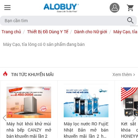
Trang chủ
Thiết Bị Đồ Dùng Y Tế
Dành cho Nữ giới
Máy Cạo, tỉa
Máy Cạo, tỉa lông có 0 sản phẩm đang bán
TIN TỨC KHUYẾN MÃI
Xem thêm
Máy hút khói khử mùi
Máy lọc nước RO FujiE
Két sắt
nhà bếp CANZY mở
Nhật Bản mở bán
khóa 
bán khuyến mãi lần 2
khuyến mãi lần 2 hấp
HONEYW