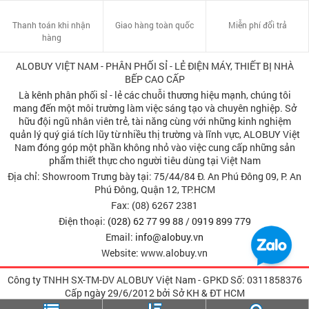
Thanh toán khi nhận
Giao hàng toàn quốc
Miễn phí đổi trả
hàng
ALOBUY VIỆT NAM - PHÂN PHỐI SỈ - LẺ ĐIỆN MÁY, THIẾT BỊ NHÀ
BẾP CAO CẤP
Là kênh phân phối sỉ - lẻ các chuỗi thương hiệu mạnh, chúng tôi
mang đến một môi trường làm việc sáng tạo và chuyên nghiệp. Sở
hữu đội ngũ nhân viên trẻ, tài năng cùng với những kinh nghiệm
quản lý quý giá tích lũy từ nhiều thị trường và lĩnh vực, ALOBUY Việt
Nam đóng góp một phần không nhỏ vào việc cung cấp những sản
phẩm thiết thực cho người tiêu dùng tại Việt Nam
Địa chỉ: Showroom Trưng bày tại: 75/44/84 Đ. An Phú Đông 09, P. An
Phú Đông, Quận 12, TP.HCM
Fax: (08) 6267 2381
Điện thoại:
(028) 62 77 99 88
/
0919 899 779
Email:
info@alobuy.vn
Website: www.alobuy.vn
Công ty TNHH SX-TM-DV ALOBUY Việt Nam - GPKD Số: 0311858376
Cấp ngày 29/6/2012 bởi Sở KH & ÐT HCM
Copyright © 2009-2012 ALOBUY VietNam All rights reserved.