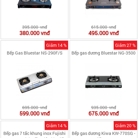
395.000 vnđ
615.000 vnđ
380.000
vnđ
495.000
vnđ
Giảm 14 %
Giảm 27 %
Bếp Gas Bluestar NS-290F/S
Bếp gas dương Bluestar NG-3500
695.000 vnđ
935.000 vnđ
599.000
vnđ
675.000
vnđ
Giảm 14 %
Giảm 20 %
Bếp gas 7 tấc khung inox Fujishi
Bếp gas dương Kiwa KW-770SG -