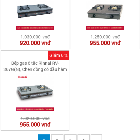
1.030.000 vnđ
1.250.000 vnđ
920.000
vnđ
955.000
vnđ
Giảm 6 %
Bếp gas 6 tấc Rinnai RV-
367G(N), Chén đồng có đầu hâm
1.020.000 vnđ
955.000
vnđ