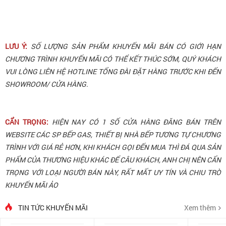
LƯU Ý:
SỐ LƯỢNG SẢN PHẨM KHUYẾN MÃI BÁN CÓ GIỚI HẠN
CHƯƠNG TRÌNH KHUYẾN MÃI CÓ THỂ KẾT THÚC SỚM, QUÝ KHÁCH
VUI LÒNG LIÊN HỆ HOTLINE TỔNG ĐÀI ĐẶT HÀNG TRƯỚC KHI ĐẾN
SHOWROOM/ CỬA HÀNG.
CẨN TRỌNG:
HIỆN NAY CÓ 1 SỐ CỬA HÀNG ĐĂNG BÁN TRÊN
WEBSITE CÁC SP BẾP GAS, THIẾT BỊ NHÀ BẾP TƯƠNG TỰ CHƯƠNG
TRÌNH VỚI GIÁ RẺ HƠN, KHI KHÁCH GỌI ĐẾN MUA THÌ ĐÁ QUA SẢN
PHẨM CỦA THƯƠNG HIỆU KHÁC ĐỂ CÂU KHÁCH, ANH CHỊ NÊN CẨN
TRỌNG VỚI LOẠI NGƯỜI BÁN NÀY, RẤT MẤT UY TÍN VÀ CHIU TRÒ
KHUYẾN MÃI ẢO
TIN TỨC KHUYẾN MÃI
Xem thêm