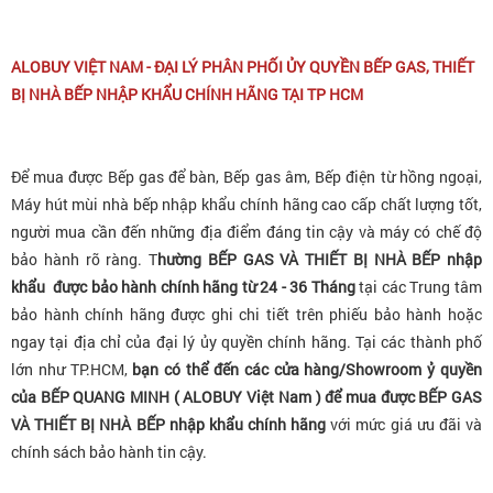
ALOBUY VIỆT NAM - ĐẠI LÝ PHÂN PHỐI ỦY QUYỀN BẾP GAS, THIẾT
BỊ NHÀ BẾP NHẬP KHẨU CHÍNH HÃNG TẠI TP HCM
Để mua được Bếp gas để bàn, Bếp gas âm, Bếp điện từ hồng ngoại,
Máy hút mùi nhà bếp nhập khẩu chính hãng cao cấp chất lượng tốt,
người mua cần đến những địa điểm đáng tin cậy và máy có chế độ
bảo hành rõ ràng. T
hường BẾP GAS VÀ THIẾT BỊ NHÀ BẾP nhập
khẩu được bảo hành chính hãng từ 24 - 36 Tháng
tại các Trung tâm
bảo hành chính hãng được ghi chi tiết trên phiếu bảo hành hoặc
ngay tại địa chỉ của đại lý ủy quyền chính hãng. Tại các thành phố
lớn như TP.HCM,
bạn có thể đến các cửa hàng/Showroom ỷ quyền
của BẾP QUANG MINH ( ALOBUY Việt Nam ) để mua được BẾP GAS
VÀ THIẾT BỊ NHÀ BẾP nhập khẩu chính hãng
với mức giá ưu đãi và
chính sách bảo hành tin cậy.