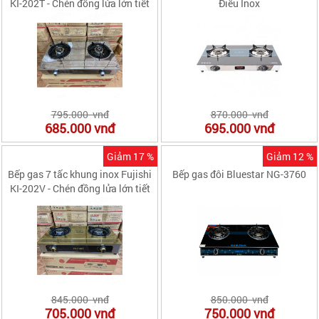
KI-202T - Chén đồng lửa lớn tiết
Điếu Inox
kiệm gas
795.000 vnđ
870.000 vnđ
685.000
vnđ
695.000
vnđ
Giảm 17 %
Giảm 12 %
Bếp gas 7 tấc khung inox Fujishi
Bếp gas đôi Bluestar NG-3760
KI-202V - Chén đồng lửa lớn tiết
kiệm gas
845.000 vnđ
850.000 vnđ
705.000
vnđ
750.000
vnđ