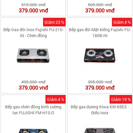
519.000 vnđ
509.000 vnđ
379.000
vnđ
379.000
vnđ
Giảm 23 %
Giảm 4 %
Bếp Gas đôi inox Fujishi FU-210-
Bếp gas đôi Mặt kiếng Fujishi FU-
iN - Chén đồng
180B-iN
495.000 vnđ
395.000 vnđ
379.000
vnđ
379.000
vnđ
Giảm 4 %
Giảm 19 %
Bếp gas chén đồng kính cường
Bếp gas dương Kiwa KW-65ES -
lực FUJISHI FM-H10-D
Điếu Inox