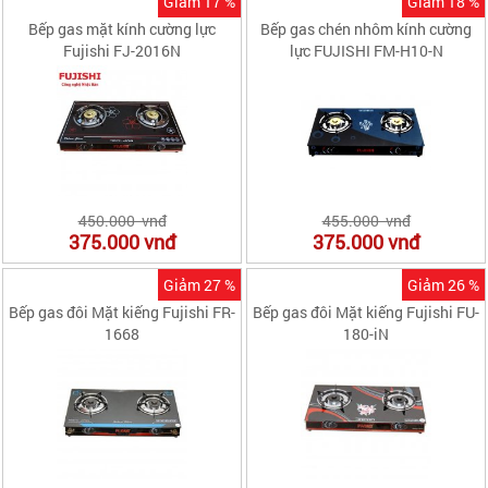
Giảm 17 %
Giảm 18 %
Bếp gas mặt kính cường lực
Bếp gas chén nhôm kính cường
Fujishi FJ-2016N
lực FUJISHI FM-H10-N
450.000 vnđ
455.000 vnđ
375.000
vnđ
375.000
vnđ
Giảm 27 %
Giảm 26 %
Bếp gas đôi Mặt kiếng Fujishi FR-
Bếp gas đôi Mặt kiếng Fujishi FU-
1668
180-iN