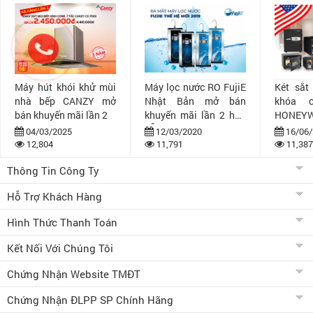
Máy hút khói khử mùi
Máy lọc nước RO FujiE
Két sắt
nhà bếp CANZY mở
Nhật Bản mở bán
khóa 
bán khuyến mãi lần 2
khuyến mãi lần 2 hấp
HONEYW
dẫn
bán khuy
04/03/2025
12/03/2020
16/06/
12,804
11,791
11,387
Thông Tin Công Ty
Hỗ Trợ Khách Hàng
Hình Thức Thanh Toán
Kết Nối Với Chúng Tôi
Chứng Nhận Website TMĐT
Chứng Nhận ĐLPP SP Chính Hãng