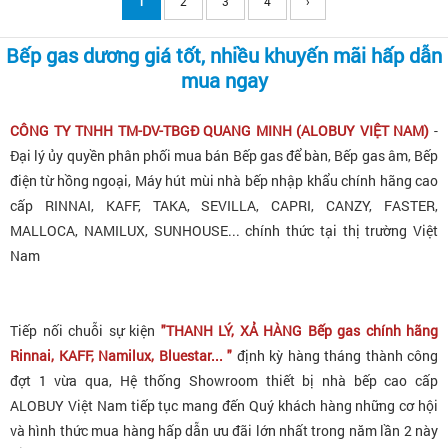
1
2
3
4
›
Bếp gas dương giá tốt, nhiều khuyến mãi hấp dẫn
mua ngay
CÔNG TY TNHH TM-DV-TBGĐ QUANG MINH (ALOBUY VIỆT NAM)
-
Đại lý ủy quyền phân phối mua bán Bếp gas để bàn, Bếp gas âm, Bếp
điện từ hồng ngoại, Máy hút mùi nhà bếp nhập khẩu chính hãng cao
cấp RINNAI, KAFF, TAKA, SEVILLA, CAPRI, CANZY, FASTER,
MALLOCA, NAMILUX, SUNHOUSE... chính thức tại thị trường Việt
Nam
Tiếp nối chuỗi sự kiện
"THANH LÝ, XẢ HÀNG Bếp gas chính hãng
Rinnai, KAFF, Namilux, Bluestar... "
định kỳ hàng tháng thành công
đợt 1 vừa qua, Hệ thống Showroom thiết bị nhà bếp cao cấp
ALOBUY Việt Nam tiếp tục mang đến Quý khách hàng những cơ hội
và hình thức mua hàng hấp dẫn ưu đãi lớn nhất trong năm lần 2 này