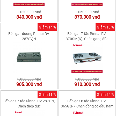
1.020.000 vnđ
1.050.000 vnđ
840.000
vnđ
870.000
vnđ
Giảm 14 %
Giảm 13 %
Bếp gas dương Rinnai RV-
Bếp gas 7 tấc Rinnai RV-
287(G)N
370SM(N), Chén gang đúc
1.050.000 vnđ
1.050.000 vnđ
905.000
vnđ
910.000
vnđ
Giảm 11 %
Giảm 24 %
Bếp gas 7 tấc Rinnai RV-287GN,
Bếp gas 6 tấc Rinnai RV-
Chén thép đúc
365G(N), Chén đồng có đầu hâm