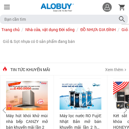
Trang chủ
Nhà cửa, vật dụng Đời sống
ĐỒ NHỰA GIA ĐÌNH
Giỏ
Giỏ & Sọt nhựa có 0 sản phẩm đang bán
TIN TỨC KHUYẾN MÃI
Xem thêm
Máy hút khói khử mùi
Máy lọc nước RO FujiE
Két sắt
nhà bếp CANZY mở
Nhật Bản mở bán
khóa 
bán khuyến mãi lần 2
khuyến mãi lần 2 hấp
HONEYW