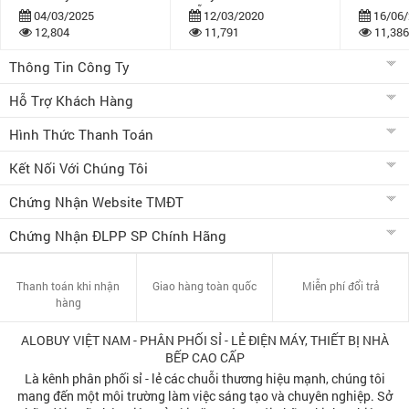
dẫn
bán khuy
04/03/2025
12/03/2020
16/06/
12,804
11,791
11,386
Thông Tin Công Ty
Hỗ Trợ Khách Hàng
Hình Thức Thanh Toán
Kết Nối Với Chúng Tôi
Chứng Nhận Website TMĐT
Chứng Nhận ĐLPP SP Chính Hãng
Thanh toán khi nhận
Giao hàng toàn quốc
Miễn phí đổi trả
hàng
ALOBUY VIỆT NAM - PHÂN PHỐI SỈ - LẺ ĐIỆN MÁY, THIẾT BỊ NHÀ
BẾP CAO CẤP
Là kênh phân phối sỉ - lẻ các chuỗi thương hiệu mạnh, chúng tôi
mang đến một môi trường làm việc sáng tạo và chuyên nghiệp. Sở