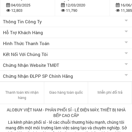
dẫn
bán khuy
04/03/2025
12/03/2020
16/06/
12,803
11,790
11,385
Thông Tin Công Ty
Hỗ Trợ Khách Hàng
Hình Thức Thanh Toán
Kết Nối Với Chúng Tôi
Chứng Nhận Website TMĐT
Chứng Nhận ĐLPP SP Chính Hãng
Thanh toán khi nhận
Giao hàng toàn quốc
Miễn phí đổi trả
hàng
ALOBUY VIỆT NAM - PHÂN PHỐI SỈ - LẺ ĐIỆN MÁY, THIẾT BỊ NHÀ
BẾP CAO CẤP
Là kênh phân phối sỉ - lẻ các chuỗi thương hiệu mạnh, chúng tôi
mang đến một môi trường làm việc sáng tạo và chuyên nghiệp. Sở