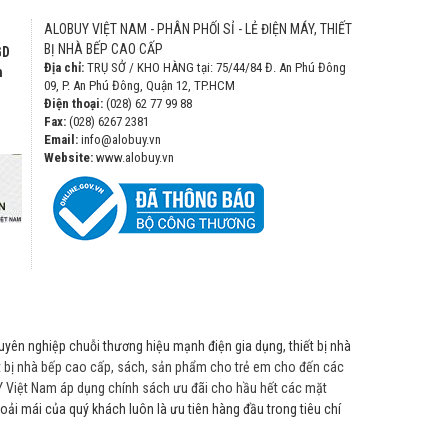
ALOBUY VIỆT NAM - PHÂN PHỐI SỈ - LẺ ĐIỆN MÁY, THIẾT
BỊ NHÀ BẾP CAO CẤP
GD
Địa chỉ:
TRỤ SỞ / KHO HÀNG tại: 75/44/84 Đ. An Phú Đông
h
09, P. An Phú Đông, Quận 12, TP.HCM
Điện thoại:
(028) 62 77 99 88
Fax:
(028) 6267 2381
Email:
info@alobuy.vn
Website:
www.alobuy.vn
huyên nghiệp chuỗi thương hiệu mạnh điện gia dụng, thiết bị nhà
ết bị nhà bếp cao cấp, sách, sản phẩm cho trẻ em cho đến các
 Việt Nam áp dụng chính sách ưu đãi cho hầu hết các mặt
hoải mái của quý khách luôn là ưu tiên hàng đầu trong tiêu chí