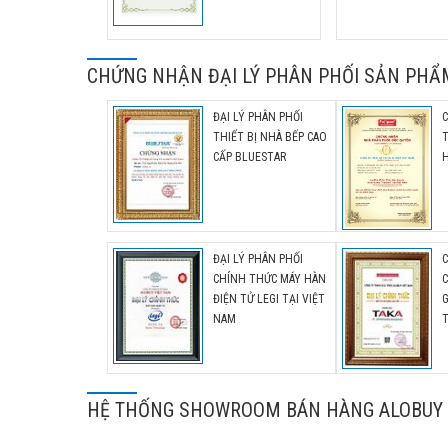
CHỨNG NHẬN ĐẠI LÝ PHÂN PHỐI SẢN PHẨ
ĐẠI LÝ PHÂN PHỐI
THIẾT BỊ NHÀ BẾP CAO
CẤP BLUESTAR
H
ĐẠI LÝ PHÂN PHỐI
CHÍNH THỨC MÁY HÀN
C
ĐIỆN TỬ LEGI TẠI VIỆT
G
NAM
HỆ THỐNG SHOWROOM BÁN HÀNG ALOBUY 