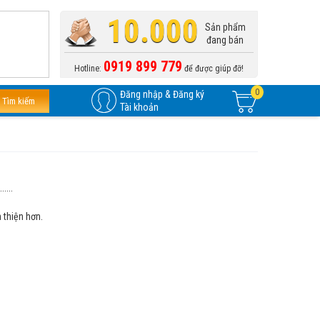
10.000
Sản phẩm
đang bán
0919 899 779
Hotline:
để được giúp đỡ!
0
Đăng nhập & Đăng ký
Tìm kiếm
Tài khoản
....
 thiện hơn.