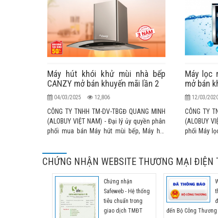
Máy hút khói khử mùi nhà bếp
Máy lọc 
CANZY mở bán khuyến mãi lần 2
mở bán k
04/03/2025
12,806
12/03/20
CÔNG TY TNHH TM-DV-TBGĐ QUANG MINH
CÔNG TY T
(ALOBUY VIỆT NAM) - Đại lý ủy quyền phân
(ALOBUY VIỆ
phối mua bán Máy hút mùi bếp, Máy hút
phối Máy lọ
khói nhà bếp, quạt hút mùi bếp, máy khử
Bản nhập k
mùi nhập khẩu chính hãng cao cấp KAFF,
thức tại thị
CHỨNG NHẬN WEBSITE THƯƠNG MẠI ĐIỆN 
TAKA, SEVILLA, CANZY, FASTER,
MALLOCA, RINNAI, TEKA, BLUESTAR... nhập
khẩu chính thức tại thị trường Việt Nam
Chứng nhận
W
Safeweb - Hệ thống
t
tiêu chuẩn trong
đ
giao dịch TMĐT
đến Bộ Công Thương