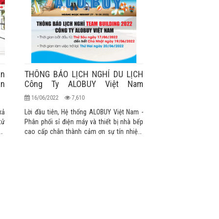
an
THÔNG BÁO LỊCH NGHỈ DU LỊCH
án
Công Ty ALOBUY Việt Nam
T6/2022
16/06/2022
7,610
xả
Lời đầu tiên, Hệ thống ALOBUY Việt Nam -
tử
Phân phối sỉ điện máy và thiết bị nhà bếp
kỳ
cao cấp chân thành cảm ơn sự tín nhiệm
Hệ
và ủng hộ của Quý khách hàng trong suốt
một năm qua. Kính chúc Quý Khách một
ức
ngày làm việc hiệu quả và may mắn!
ng
 -
nh