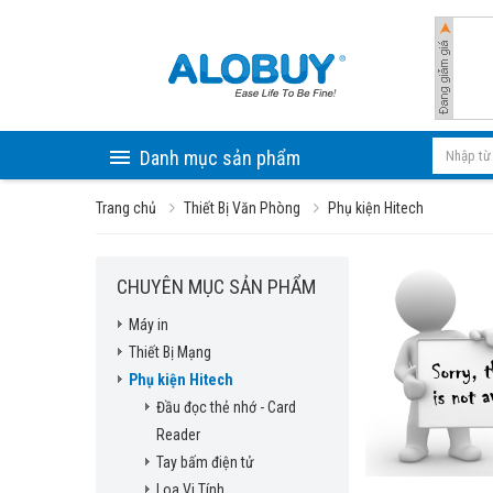
Danh mục sản phẩm
Trang chủ
Thiết Bị Văn Phòng
Phụ kiện Hitech
CHUYÊN MỤC SẢN PHẨM
Máy in
Thiết Bị Mạng
Phụ kiện Hitech
Đầu đọc thẻ nhớ - Card
Reader
Tay bấm điện tử
Loa Vi Tính