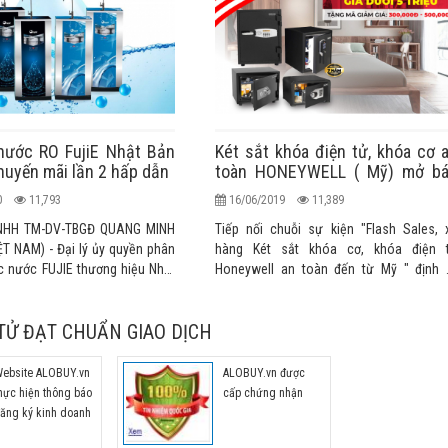
nước RO FujiE Nhật Bản
Két sắt khóa điện tử, khóa cơ 
huyến mãi lần 2 hấp dẫn
toàn HONEYWELL ( Mỹ) mở b
khuyến mãi lần 2
20
11,793
16/06/2019
11,389
NHH TM-DV-TBGĐ QUANG MINH
Tiếp nối chuỗi sự kiện "Flash Sales, 
T NAM) - Đại lý ủy quyền phân
hàng Két sắt khóa cơ, khóa điện 
c nước FUJIE thương hiệu Nhật
Honeywell an toàn đến từ Mỹ " định 
hẩu chính hãng cao cấp chính
hàng tháng thành công đợt 1 vừa qua, 
 trường Việt Nam
thống ALOBUY Việt Nam tiếp tục mang đến
TỬ ĐẠT CHUẨN GIAO DỊCH
Quý khách hàng những cơ hội và hình th
mua hàng hấp dẫn ưu đãi lớn nhất tro
năm lần 2 này bằng việc giảm giá từ 30
ebsite ALOBUY.vn
ALOBUY.vn được
49% cho các sản phẩm két sắt gia đì
hực hiện thông báo
cấp chứng nhận
cao cấp nhập khẩu CHÍNH HÃNG.
ăng ký kinh doanh