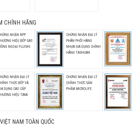
M CHÍNH HÃNG
CHỨNG NHẬN NPP
CHỨNG NHẬN ĐẠI LÝ
THƯƠNG HIỆU BẾP GAS
PHÂN PHỐI HÀNG
ỒNG NGOẠI FUJISHI
NHỰA GIA DỤNG CHÍNH
HÃNG TASHUAN
CHỨNG NHẬN ĐẠI LÝ
CHỨNG NHẬN ĐẠI LÝ
HÍNH THỨC BẾP VÀ
CHÍNH THỨC SẢN
IA DỤNG CAO CẤP
PHẨM MICROLIFE
THƯƠNG HIỆU TAKA
VIỆT NAM TOÀN QUỐC