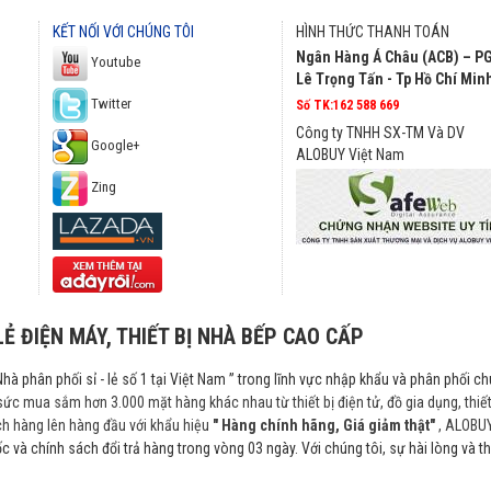
KẾT NỐI VỚI CHÚNG TÔI
HÌNH THỨC THANH TOÁN
Ngân Hàng Á Châu (ACB) – P
Youtube
Lê Trọng Tấn - Tp Hồ Chí Min
Twitter
Số TK:162 588 669
Công ty TNHH SX-TM Và DV
Google+
ALOBUY Việt Nam
Zing
LẺ ĐIỆN MÁY, THIẾT BỊ NHÀ BẾP CAO CẤP
Nhà phân phối sỉ - lẻ số 1 tại Việt Nam ” trong lĩnh vực nhập khẩu và phân phối c
sức mua sắm hơn 3.000 mặt hàng khác nhau từ thiết bị điện tử, đồ gia dụng, thi
ch hàng lên hàng đầu với khẩu hiệu
" Hàng chính hãng, Giá giảm thật"
, ALOBUY
c và chính sách đổi trả hàng trong vòng 03 ngày. Với chúng tôi, sự hài lòng và t