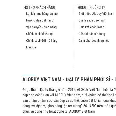
HỖ TRỢ KHÁCH HÀNG
THÔNG TIN CÔNG TY
Lợi ích mua hàng online
Giới thiệu Alobuy Việt Nam
Hướng dẫn đặt hàng
Chính sách bảo mật
Vận chuyển - giao hàng
Cam kết chất lượng
Chính sách khiếu nại
Điều khoản sử dụng
Chính sách đổi trả hàng
Dành cho doanh nghiệp
Liên Hệ
ALOBUY VIỆT NAM - ĐẠI LÝ PHÂN PHỐI SỈ - 
Được thành lập từ tháng 6 năm 2012, ALOBUY Việt Nam hiện là
"
bếp cao cấp
"
. Đến với ALOBUY Việt Nam, quý khách có thể thoả 
sản phẩm chăm sóc sắc đẹp và cơ thể. Luôn đặt lợi ích của khá
hàng,
với dịch vụ giao hàng tận nơi trong
" 24 - 48h"
trên toàn quố
phục vụ cũng như hoạt động tại ALOBUY Việt Nam