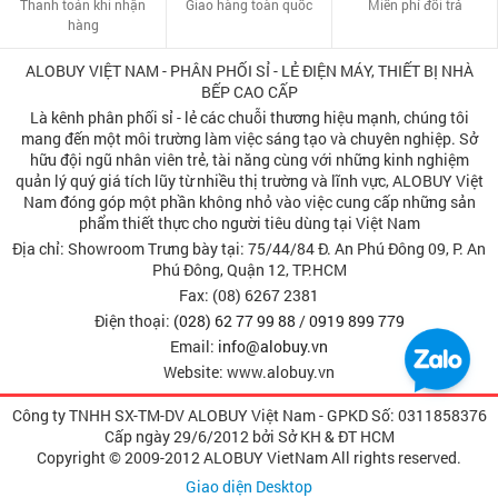
Thanh toán khi nhận
Giao hàng toàn quốc
Miễn phí đổi trả
hàng
ALOBUY VIỆT NAM - PHÂN PHỐI SỈ - LẺ ĐIỆN MÁY, THIẾT BỊ NHÀ
BẾP CAO CẤP
Là kênh phân phối sỉ - lẻ các chuỗi thương hiệu mạnh, chúng tôi
mang đến một môi trường làm việc sáng tạo và chuyên nghiệp. Sở
hữu đội ngũ nhân viên trẻ, tài năng cùng với những kinh nghiệm
quản lý quý giá tích lũy từ nhiều thị trường và lĩnh vực, ALOBUY Việt
Nam đóng góp một phần không nhỏ vào việc cung cấp những sản
phẩm thiết thực cho người tiêu dùng tại Việt Nam
Địa chỉ: Showroom Trưng bày tại: 75/44/84 Đ. An Phú Đông 09, P. An
Phú Đông, Quận 12, TP.HCM
Fax: (08) 6267 2381
Điện thoại:
(028) 62 77 99 88
/
0919 899 779
Email:
info@alobuy.vn
Website: www.alobuy.vn
Công ty TNHH SX-TM-DV ALOBUY Việt Nam - GPKD Số: 0311858376
Cấp ngày 29/6/2012 bởi Sở KH & ÐT HCM
Copyright © 2009-2012 ALOBUY VietNam All rights reserved.
Giao diện Desktop