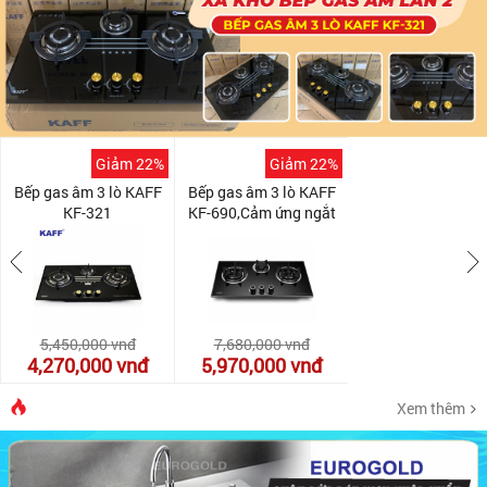
Giảm 22%
Giảm 22%
Bếp gas âm 3 lò KAFF
Bếp gas âm 3 lò KAFF
KF-321
KF-690,Cảm ứng ngắt
gas tự động
5,450,000
vnđ
7,680,000
vnđ
4,270,000
vnđ
5,970,000
vnđ
Xem thêm