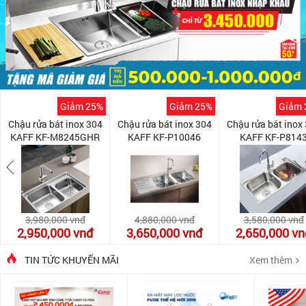
Giảm 25%
Giảm 25%
Giảm 
Chậu rửa bát inox 304
Chậu rửa bát inox 304
Chậu rửa bát inox
KAFF KF-M8245GHR
KAFF KF-P10046
KAFF KF-P814
3,980,000
vnđ
4,880,000
vnđ
3,580,000
vnđ
2,950,000
vnđ
3,650,000
vnđ
2,650,000
vn
TIN TỨC KHUYẾN MÃI
Xem thêm