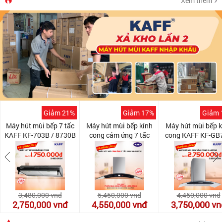
Xem thêm
Giảm 21%
Giảm 17%
Giảm 
Máy hút mùi bếp 7 tấc
Máy hút mùi bếp kính
Máy hút mùi bếp k
KAFF KF-703B / 8730B
cong cảm ứng 7 tấc
cong KAFF KF-GB
KAFF KF-GB702
3,480,000
vnđ
5,450,000
vnđ
4,450,000
vnđ
2,750,000
vnđ
4,550,000
vnđ
3,750,000
vn