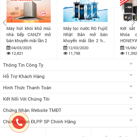
Máy hút khói khử mùi
Máy lọc nước RO FujiE
Két sắt
nhà bếp CANZY mở
Nhật Bản mở bán
khóa 
bán khuyến mãi lần 2
khuyến mãi lần 2 hấp
HONEYW
dẫn
bán khuy
04/03/2025
12/03/2020
16/06/
12,821
11,798
11,392
Thông Tin Công Ty
Hỗ Trợ Khách Hàng
Hình Thức Thanh Toán
Kết Nối Với Chúng Tôi
Chứng Nhận Website TMĐT
Chứng Nhận ĐLPP SP Chính Hãng