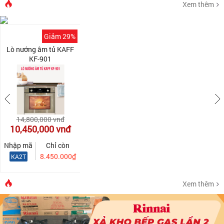
Xem thêm
Giảm 29%
Lò nướng âm tủ KAFF
KF-901
14,800,000
vnđ
10,450,000
vnđ
Nhập mã
Chỉ còn
8.450.000₫
KA2T
Xem thêm