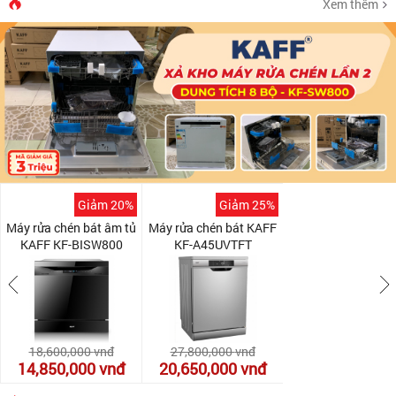
Xem thêm
Giảm 20%
Giảm 25%
Máy rửa chén bát âm tủ
Máy rửa chén bát KAFF
KAFF KF-BISW800
KF-A45UVTFT
18,600,000
vnđ
27,800,000
vnđ
14,850,000
vnđ
20,650,000
vnđ