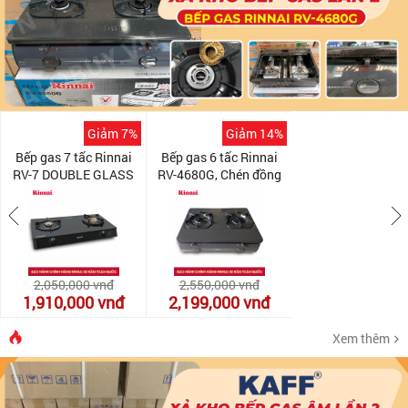
Giảm 7%
Giảm 14%
Bếp gas 7 tấc Rinnai
Bếp gas 6 tấc Rinnai
RV-7 DOUBLE GLASS
RV-4680G, Chén đồng
(B), Chén đồng có đầu
đánh lửa IC
hâm
2,050,000
vnđ
2,550,000
vnđ
1,910,000
vnđ
2,199,000
vnđ
Xem thêm