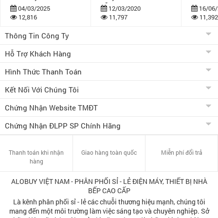
dẫn
bán khuy
04/03/2025
12/03/2020
16/06/
12,816
11,797
11,392
Thông Tin Công Ty
Hỗ Trợ Khách Hàng
Hình Thức Thanh Toán
Kết Nối Với Chúng Tôi
Chứng Nhận Website TMĐT
Chứng Nhận ĐLPP SP Chính Hãng
Thanh toán khi nhận
Giao hàng toàn quốc
Miễn phí đổi trả
hàng
ALOBUY VIỆT NAM - PHÂN PHỐI SỈ - LẺ ĐIỆN MÁY, THIẾT BỊ NHÀ
BẾP CAO CẤP
Là kênh phân phối sỉ - lẻ các chuỗi thương hiệu mạnh, chúng tôi
mang đến một môi trường làm việc sáng tạo và chuyên nghiệp. Sở