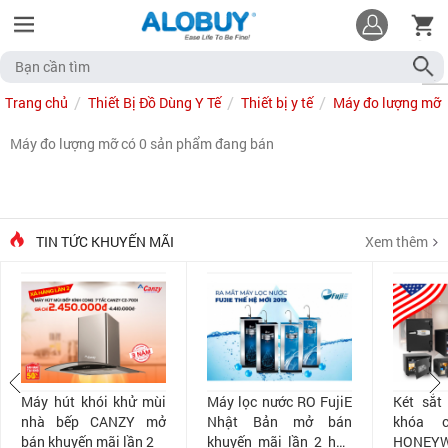
Trang chủ
Thiết Bị Đồ Dùng Y Tế
Thiết bị y tế
Máy đo lượng mỡ
Máy đo lượng mỡ có 0 sản phẩm đang bán
TIN TỨC KHUYẾN MÃI
Xem thêm
Máy hút khói khử mùi
Máy lọc nước RO FujiE
Két sắt
nhà bếp CANZY mở
Nhật Bản mở bán
khóa 
bán khuyến mãi lần 2
khuyến mãi lần 2 hấp
HONEYW