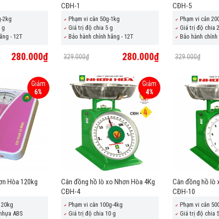
CĐH-1
CĐH-5
g-2kg
Phạm vi cân 50g-1kg
Phạm vi cân 20
0 g
Giá trị độ chia 5 g
Giá trị độ chia 
ãng - 12T
Bảo hành chính hãng - 12T
Bảo hành chính 
280.000₫
280.000₫
329.000₫
329.000₫
Giảm
Giảm
6%
4%
ơn Hòa 120kg
Cân đồng hồ lò xo Nhơn Hòa 4Kg
Cân đồng hồ lò
CĐH-4
CĐH-10
 120kg
Phạm vi cân 100g-4kg
Phạm vi cân 50
 nhựa ABS
Giá trị độ chia 10 g
Giá trị độ chia 