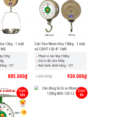
òa 12kg - 1 mặt
Cân Treo Nhơn Hòa 150kg - 1 mặt
-1MS
số CĐHT-150-8”-1MS
0g-12Kg
Phạm vi cân 5kg-150Kg
50g
Giá trị độ chia 500g
hãng - 12T
Bảo hành chính hãng - 12T
885.000₫
930.000₫
1.095.000₫
Giảm
Giảm
10%
9%