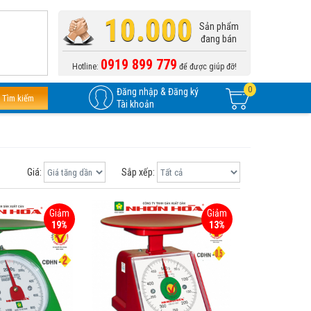
10.000
Sản phẩm
đang bán
0919 899 779
Hotline:
để được giúp đỡ!
0
Đăng nhập & Đăng ký
Tìm kiếm
Tài khoản
Giá:
Sắp xếp:
Giảm
Giảm
19%
13%