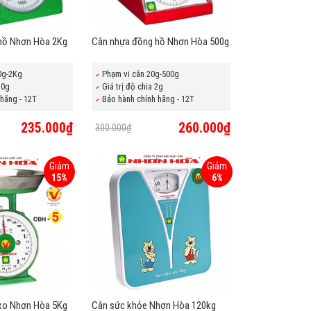
hồ Nhơn Hòa 2Kg
Cân nhựa đồng hồ Nhơn Hòa 500g
0g-2Kg
Phạm vi cân 20g-500g
10g
Giá trị độ chia 2g
hãng - 12T
Bảo hành chính hãng - 12T
235.000₫
260.000₫
300.000₫
Giảm
Giảm
15%
6%
 xo Nhơn Hòa 5Kg
Cân sức khỏe Nhơn Hòa 120kg