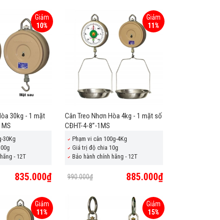
Giảm
Giảm
10%
11%
òa 30kg - 1 mặt
Cân Treo Nhơn Hòa 4kg - 1 mặt số
-1MS
CĐHT-4-8”-1MS
g-30Kg
Phạm vi cân 100g-4Kg
100g
Giá trị độ chia 10g
hãng - 12T
Bảo hành chính hãng - 12T
835.000₫
885.000₫
990.000₫
Giảm
Giảm
11%
15%