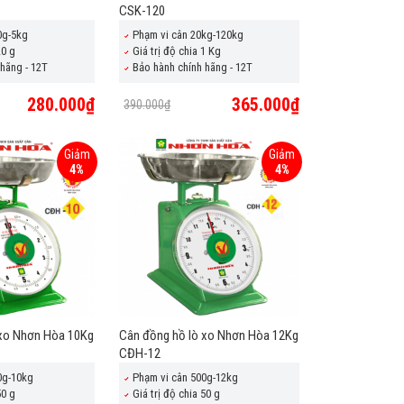
CSK-120
0g-5kg
Phạm vi cân 20kg-120kg
20 g
Giá trị độ chia 1 Kg
hãng - 12T
Bảo hành chính hãng - 12T
280.000₫
365.000₫
390.000₫
Giảm
Giảm
4%
4%
 xo Nhơn Hòa 10Kg
Cân đồng hồ lò xo Nhơn Hòa 12Kg
CĐH-12
0g-10kg
Phạm vi cân 500g-12kg
50 g
Giá trị độ chia 50 g