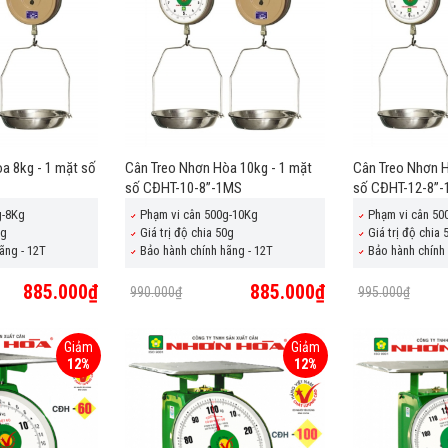
a 8kg - 1 mặt số
Cân Treo Nhơn Hòa 10kg - 1 mặt
Cân Treo Nhơn H
số CĐHT-10-8”-1MS
số CĐHT-12-8”
g-8Kg
Phạm vi cân 500g-10Kg
Phạm vi cân 50
0g
Giá trị độ chia 50g
Giá trị độ chia 
ãng - 12T
Bảo hành chính hãng - 12T
Bảo hành chính 
885.000₫
885.000₫
990.000₫
995.000₫
Giảm
Giảm
12%
12%