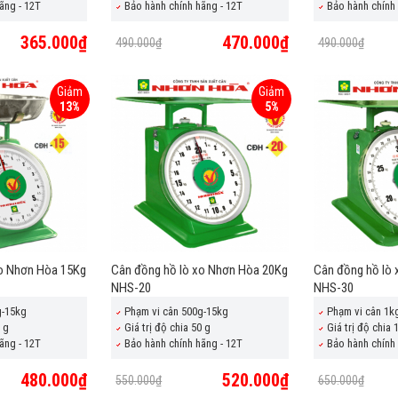
ãng - 12T
Bảo hành chính hãng - 12T
Bảo hành chính 
365.000₫
470.000₫
490.000₫
490.000₫
Giảm
Giảm
13%
5%
xo Nhơn Hòa 15Kg
Cân đồng hồ lò xo Nhơn Hòa 20Kg
Cân đồng hồ lò
NHS-20
NHS-30
g-15kg
Phạm vi cân 500g-15kg
Phạm vi cân 1k
0 g
Giá trị độ chia 50 g
Giá trị độ chia 
ãng - 12T
Bảo hành chính hãng - 12T
Bảo hành chính 
480.000₫
520.000₫
550.000₫
650.000₫