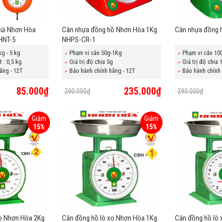
túi Nhơn Hòa
Cân nhựa đồng hồ Nhơn Hòa 1Kg
Cân nhựa đồng 
HNT-5
NHPS-CR-1
kg - 5 kg
Phạm vi cân 50g-1Kg
Phạm vi cân 10
 : 0,5 kg
Giá trị độ chia 5g
Giá trị độ chia 
ãng - 12T
Bảo hành chính hãng - 12T
Bảo hành chính 
85.000₫
235.000₫
290.000₫
290.000₫
Giảm
Giảm
15%
15%
xo Nhơn Hòa 2Kg
Cân đồng hồ lò xo Nhơn Hòa 1Kg
Cân đồng hồ lò