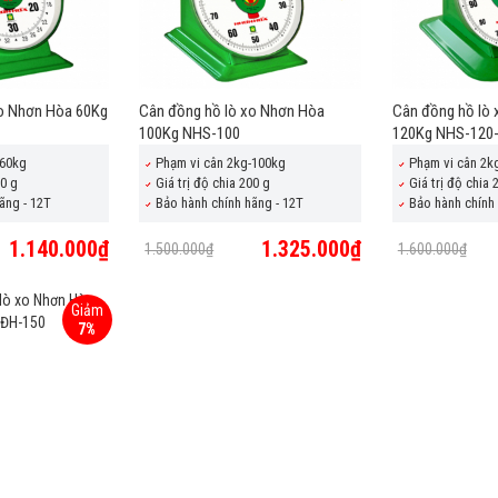
xo Nhơn Hòa 60Kg
Cân đồng hồ lò xo Nhơn Hòa
Cân đồng hồ lò
100Kg NHS-100
120Kg NHS-120
-60kg
Phạm vi cân 2kg-100kg
Phạm vi cân 2k
00 g
Giá trị độ chia 200 g
Giá trị độ chia 
ãng - 12T
Bảo hành chính hãng - 12T
Bảo hành chính 
1.140.000₫
1.325.000₫
1.500.000₫
1.600.000₫
Giảm
7%