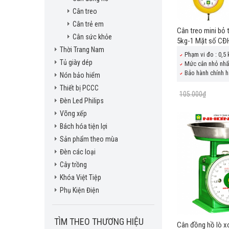
Cân treo
Cân trẻ em
Cân treo mini bỏ 
Cân sức khỏe
5kg-1 Mặt số CĐ
Thời Trang Nam
Phạm vi đo : 0,5 
Tủ giày dép
Mức cân nhỏ nhất
Bảo hành chính h
Nón bảo hiểm
Thiết bị PCCC
105.000₫
Đèn Led Philips
Võng xếp
Bách hóa tiện lợi
Sản phẩm theo mùa
Đèn các loại
Cây trồng
Khóa Việt Tiệp
Phụ Kiện Điện
TÌM THEO THƯƠNG HIỆU
Cân đồng hồ lò 