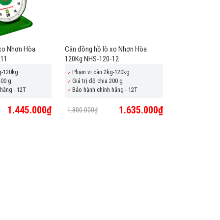
 xo Nhơn Hòa
Cân đồng hồ lò xo Nhơn Hòa
-11
120Kg NHS-120-12
g-120kg
Phạm vi cân 2kg-120kg
200 g
Giá trị độ chia 200 g
hãng - 12T
Bảo hành chính hãng - 12T
1.445.000₫
1.635.000₫
1.800.000₫