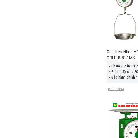
Cân Treo Nhơn Hò
CĐHT-8-8”-1MS
Phạm vi cân 200
Giá trị độ chia 2
Bảo hành chính h
990.000₫