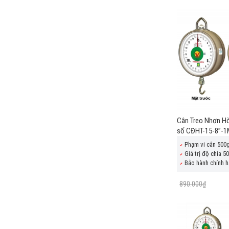
Cân Treo Nhơn Hò
số CĐHT-15-8”-
Phạm vi cân 500
Giá trị độ chia 5
Bảo hành chính h
890.000₫