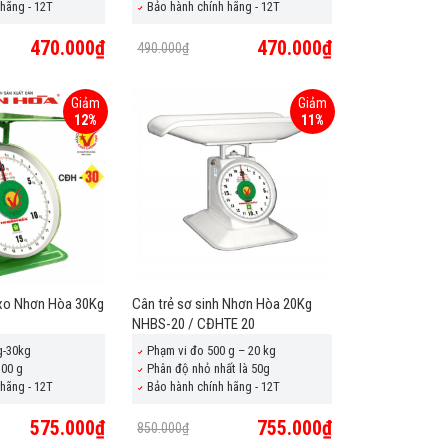
hãng - 12T
Bảo hành chính hãng - 12T
470.000₫
470.000₫
490.000₫
Giảm
Giảm
12%
11%
 xo Nhơn Hòa 30Kg
Cân trẻ sơ sinh Nhơn Hòa 20Kg
NHBS-20 / CĐHTE 20
g-30kg
Phạm vi đo 500 g – 20 kg
100 g
Phân độ nhỏ nhất là 50g
hãng - 12T
Bảo hành chính hãng - 12T
575.000₫
755.000₫
850.000₫