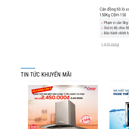
Cân đồng hồ lò 
150Kg CĐH-150
Phạm vi cân 5kg
Giá trị độ chia 5
Bảo hành chính h
1.970.000₫
TIN TỨC KHUYẾN MÃI