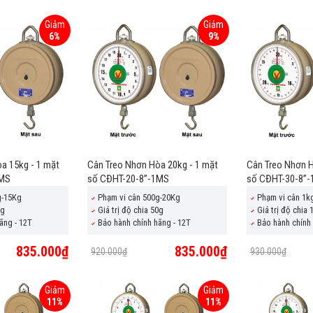
Giảm
Giảm
6%
9%
a 15kg - 1 mặt
Cân Treo Nhơn Hòa 20kg - 1 mặt
Cân Treo Nhơn H
1MS
số CĐHT-20-8”-1MS
số CĐHT-30-8”
g-15Kg
Phạm vi cân 500g-20Kg
Phạm vi cân 1k
0g
Giá trị độ chia 50g
Giá trị độ chia 
ãng - 12T
Bảo hành chính hãng - 12T
Bảo hành chính 
835.000₫
835.000₫
920.000₫
930.000₫
Giảm
Giảm
11%
11%