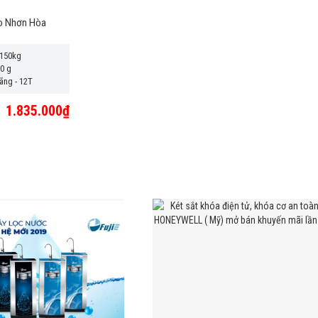
xo Nhơn Hòa
-150kg
00 g
ãng - 12T
1.835.000₫