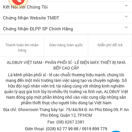
Kết Nối Với Chúng Tôi
Chứng Nhận Website TMĐT
Chứng Nhận ĐLPP SP Chính Hãng
Thanh toán khi nhận
Giao hàng toàn quốc
Miễn phí đổi trả
hàng
ALOBUY VIỆT NAM - PHÂN PHỐI SỈ - LẺ ĐIỆN MÁY, THIẾT BỊ NHÀ
BẾP CAO CẤP
Là kênh phân phối sỉ - lẻ các chuỗi thương hiệu mạnh, chúng tôi
mang đến một môi trường làm việc sáng tạo và chuyên nghiệp. Sở
hữu đội ngũ nhân viên trẻ, tài năng cùng với những kinh nghiệm
quản lý quý giá tích lũy từ nhiều thị trường và lĩnh vực, ALOBUY Việt
Nam đóng góp một phần không nhỏ vào việc cung cấp những sản
phẩm thiết thực cho người tiêu dùng tại Việt Nam
Địa chỉ: Showroom Trưng bày tại: 75/44/84 Đ. An Phú Đông 09, P. An
Phú Đông, Quận 12, TP.HCM
Fax: (08) 6267 2381
Điện thoại:
(028) 62 77 99 88
/
0919 899 779