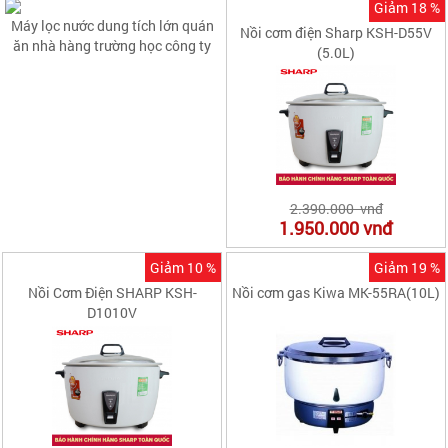
Giảm 18 %
Máy lọc nước dung tích lớn quán
Nồi cơm điện Sharp KSH-D55V
ăn nhà hàng trường học công ty
(5.0L)
2.390.000 vnđ
1.950.000
vnđ
Giảm 10 %
Giảm 19 %
Nồi Cơm Điện SHARP KSH-
Nồi cơm gas Kiwa MK-55RA(10L)
D1010V