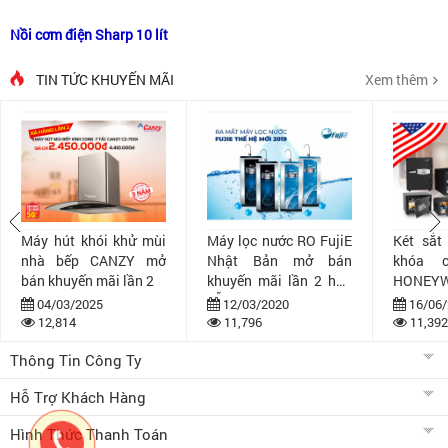
Nồi cơm điện Sharp 10 lít
TIN TỨC KHUYẾN MÃI
Xem thêm
Máy hút khói khử mùi
Máy lọc nước RO FujiE
Két sắt
nhà bếp CANZY mở
Nhật Bản mở bán
khóa 
bán khuyến mãi lần 2
khuyến mãi lần 2 hấp
HONEYW
dẫn
bán khuy
04/03/2025
12/03/2020
16/06/
12,814
11,796
11,392
Thông Tin Công Ty
Hỗ Trợ Khách Hàng
Hình Thức Thanh Toán