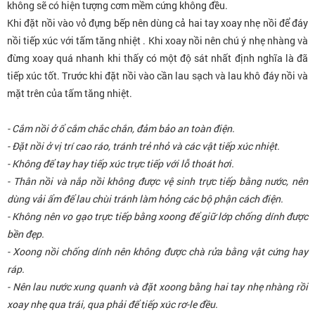
không sẽ có hiện tượng cơm mềm cứng không đều.
Khi đặt nồi vào vỏ đựng bếp nên dùng cả hai tay xoay nhẹ nồi để đáy
nồi tiếp xúc với tấm tăng nhiệt . Khi xoay nồi nên chú ý nhẹ nhàng và
đừng xoay quá nhanh khi thấy có một độ sát nhất định nghĩa là đã
tiếp xúc tốt. Trước khi đặt nồi vào cần lau sạch và lau khô đáy nồi và
mặt trên của tấm tăng nhiệt.
- Cắm nồi ở ổ cắm chắc chắn, đảm bảo an toàn điện.
- Đặt nồi ở vị trí cao ráo, tránh trẻ nhỏ và các vật tiếp xúc nhiệt.
- Không để tay hay tiếp xúc trực tiếp với lỗ thoát hơi.
- Thân nồi và nắp nồi không được vệ sinh trực tiếp bằng nước, nên
dùng vải ẩm để lau chùi tránh làm hỏng các bộ phận cách điện.
- Không nên vo gạo trực tiếp bằng xoong để giữ lớp chống dính được
bền đẹp.
- Xoong nồi chống dính nên không được chà rửa bằng vật cứng hay
ráp.
- Nên lau nước xung quanh và đặt xoong bằng hai tay nhẹ nhàng rồi
xoay nhẹ qua trái, qua phải để tiếp xúc rơ-le đều.