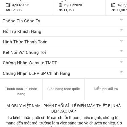
dẫn
bán khuy
04/03/2025
12/03/2020
16/06/
12,805
11,791
11,387
Thông Tin Công Ty
Hỗ Trợ Khách Hàng
Hình Thức Thanh Toán
Kết Nối Với Chúng Tôi
Chứng Nhận Website TMĐT
Chứng Nhận ĐLPP SP Chính Hãng
Thanh toán khi nhận
Giao hàng toàn quốc
Miễn phí đổi trả
hàng
ALOBUY VIỆT NAM - PHÂN PHỐI SỈ - LẺ ĐIỆN MÁY, THIẾT BỊ NHÀ
BẾP CAO CẤP
Là kênh phân phối sỉ - lẻ các chuỗi thương hiệu mạnh, chúng tôi
mang đến một môi trường làm việc sáng tạo và chuyên nghiệp. Sở