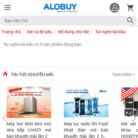
Trang chủ
Mẹ và Bé yêu
Đồ dùng cho Mẹ
Tai nghe bà bầu
Tai nghe bà bầu có 0 sản phẩm đang bán
TIN TỨC KHUYẾN MÃI
Xem thêm
Máy hút khói khử mùi
Máy lọc nước RO FujiE
Két sắt
nhà bếp CANZY mở
Nhật Bản mở bán
khóa 
bán khuyến mãi lần 2
khuyến mãi lần 2 hấp
HONEYW