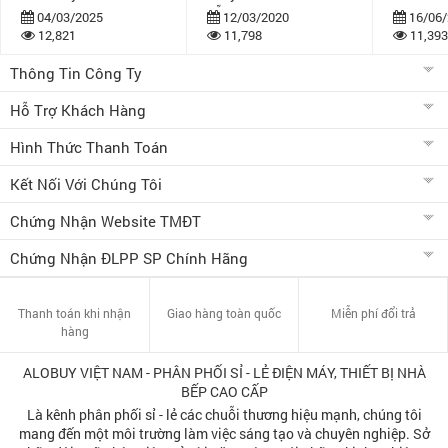
dẫn
bán khuy
04/03/2025
12/03/2020
16/06/
12,821
11,798
11,393
Thông Tin Công Ty
Hỗ Trợ Khách Hàng
Hình Thức Thanh Toán
Kết Nối Với Chúng Tôi
Chứng Nhận Website TMĐT
Chứng Nhận ĐLPP SP Chính Hãng
Thanh toán khi nhận
Giao hàng toàn quốc
Miễn phí đổi trả
hàng
ALOBUY VIỆT NAM - PHÂN PHỐI SỈ - LẺ ĐIỆN MÁY, THIẾT BỊ NHÀ
BẾP CAO CẤP
Là kênh phân phối sỉ - lẻ các chuỗi thương hiệu mạnh, chúng tôi
mang đến một môi trường làm việc sáng tạo và chuyên nghiệp. Sở