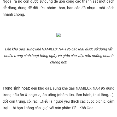
Ngoài ra nó còn được sử dụng để uốn cong các thanh sắt một cách
dễ dàng, dùng để đốt lửa, nhóm than, hàn các đồ nhựa… một cách
nhanh chóng.
Đèn khò gas, súng khè NAMILUX NA-195 các loại được sử dụng rất
nhiều trong sinh hoạt hàng ngày và giúp cho việc nấu nướng nhanh
chóng hơn
Trong sinh hoạt:
đèn khò gas, súng khè gas NAMILUX NA-195 dùng
trong nấu ăn & phục vụ ăn uống (nhóm lửa, làm bánh, thui lông, …),
đốt côn trùng, cỏ, rác, …Nếu là người yêu thích các cuộc picnic, cắm
trại… thì bạn không còn lạ gì với sản phẩm Đầu Khò Gas.