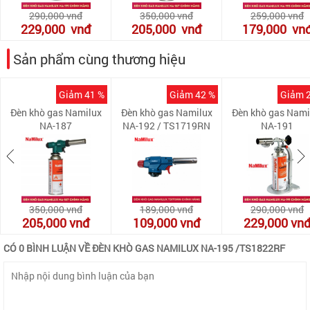
290,000
vnđ
350,000
vnđ
259,000
vnđ
229,000
vnđ
205,000
vnđ
179,000
vn
Sản phẩm cùng thương hiệu
Giảm 41 %
Giảm 42 %
Giảm 
Đèn khò gas Namilux
Đèn khò gas Namilux
Đèn khò gas Nami
NA-187
NA-192 / TS1719RN
NA-191
350,000
vnđ
189,000
vnđ
290,000
vnđ
205,000
vnđ
109,000
vnđ
229,000
vn
CÓ 0 BÌNH LUẬN VỀ ĐÈN KHÒ GAS NAMILUX NA-195 /TS1822RF