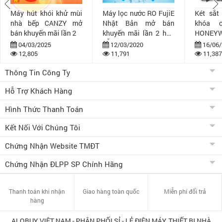
Máy hút khói khử mùi
Máy lọc nước RO FujiE
Két sắt
nhà bếp CANZY mở
Nhật Bản mở bán
khóa 
bán khuyến mãi lần 2
khuyến mãi lần 2 hấp
HONEYW
dẫn
bán khuy
04/03/2025
12/03/2020
16/06/
12,805
11,791
11,387
Thông Tin Công Ty
Hỗ Trợ Khách Hàng
Hình Thức Thanh Toán
Kết Nối Với Chúng Tôi
Chứng Nhận Website TMĐT
Chứng Nhận ĐLPP SP Chính Hãng
Thanh toán khi nhận
Giao hàng toàn quốc
Miễn phí đổi trả
hàng
ALOBUY VIỆT NAM - PHÂN PHỐI SỈ - LẺ ĐIỆN MÁY, THIẾT BỊ NHÀ