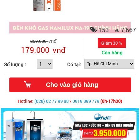
153
7,667
vnđ
259.000
Giảm 30 %
179.000
vnđ
Còn hàng
Số lượng :
Có tại:
Hotline:
(028) 62 77 99 88
/
0919 899 779
(8h-17h30)