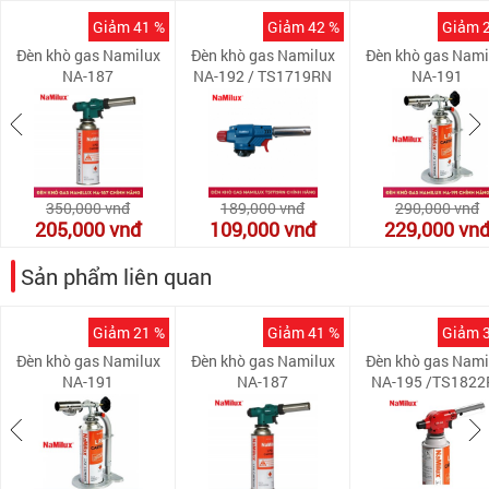
Giảm 41 %
Giảm 42 %
Giảm 
Đèn khò gas Namilux
Đèn khò gas Namilux
Đèn khò gas Nami
NA-187
NA-192 / TS1719RN
NA-191
350,000
vnđ
189,000
vnđ
290,000
vnđ
205,000
vnđ
109,000
vnđ
229,000
vn
Sản phẩm liên quan
Giảm 21 %
Giảm 41 %
Giảm 
Đèn khò gas Namilux
Đèn khò gas Namilux
Đèn khò gas Nami
NA-191
NA-187
NA-195 /TS1822