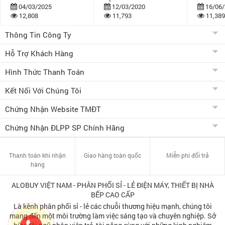
dẫn
bán khuy
04/03/2025
12/03/2020
16/06/
12,808
11,793
11,389
Thông Tin Công Ty
Hỗ Trợ Khách Hàng
Hình Thức Thanh Toán
Kết Nối Với Chúng Tôi
Chứng Nhận Website TMĐT
Chứng Nhận ĐLPP SP Chính Hãng
Thanh toán khi nhận
Giao hàng toàn quốc
Miễn phí đổi trả
hàng
ALOBUY VIỆT NAM - PHÂN PHỐI SỈ - LẺ ĐIỆN MÁY, THIẾT BỊ NHÀ
BẾP CAO CẤP
Là kênh phân phối sỉ - lẻ các chuỗi thương hiệu mạnh, chúng tôi
mang đến một môi trường làm việc sáng tạo và chuyên nghiệp. Sở