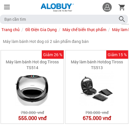
Trang chủ
Đồ Điện Gia Dụng
Máy chế biến thực phẩm
Máy làm 
Máy làm bánh Hot dog có 2 sản phẩm đang bán
Giảm 26 %
Giảm 15 %
Máy làm bánh Hot dog Tiross
Máy làm bánh Hotdog Tiross
TS514
TS513
750.000 vnđ
790.000 vnđ
555.000
vnđ
675.000
vnđ