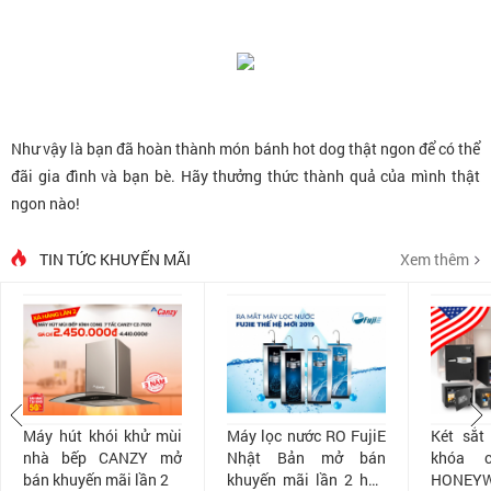
Như vậy là bạn đã hoàn thành món bánh hot dog thật ngon để có thể
đãi gia đình và bạn bè. Hãy thưởng thức thành quả của mình thật
ngon nào!
TIN TỨC KHUYẾN MÃI
Xem thêm
Máy hút khói khử mùi
Máy lọc nước RO FujiE
Két sắt
nhà bếp CANZY mở
Nhật Bản mở bán
khóa 
bán khuyến mãi lần 2
khuyến mãi lần 2 hấp
HONEYW