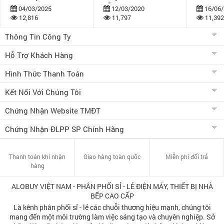
dẫn
bán khuy
04/03/2025
12/03/2020
16/06/
12,816
11,797
11,392
Thông Tin Công Ty
Hỗ Trợ Khách Hàng
Hình Thức Thanh Toán
Kết Nối Với Chúng Tôi
Chứng Nhận Website TMĐT
Chứng Nhận ĐLPP SP Chính Hãng
Thanh toán khi nhận
Giao hàng toàn quốc
Miễn phí đổi trả
hàng
ALOBUY VIỆT NAM - PHÂN PHỐI SỈ - LẺ ĐIỆN MÁY, THIẾT BỊ NHÀ
BẾP CAO CẤP
Là kênh phân phối sỉ - lẻ các chuỗi thương hiệu mạnh, chúng tôi
mang đến một môi trường làm việc sáng tạo và chuyên nghiệp. Sở