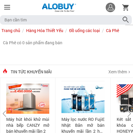
Trang chủ
Hàng Hóa Thiết Yếu
Đồ uống các loại
Cà Phê
Cà Phê có 0 sản phẩm đang bán
TIN TỨC KHUYẾN MÃI
Xem thêm
Máy hút khói khử mùi
Máy lọc nước RO FujiE
Két sắt
nhà bếp CANZY mở
Nhật Bản mở bán
khóa 
bán khuyến mãi lần 2
khuyến mãi lần 2 hấp
HONEYW