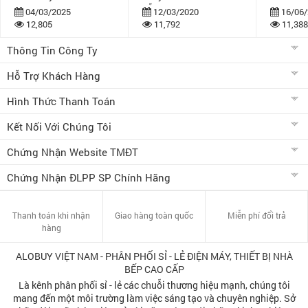
dẫn
bán khuy
04/03/2025
12/03/2020
16/06/
12,805
11,792
11,388
Thông Tin Công Ty
Hỗ Trợ Khách Hàng
Hình Thức Thanh Toán
Kết Nối Với Chúng Tôi
Chứng Nhận Website TMĐT
Chứng Nhận ĐLPP SP Chính Hãng
Thanh toán khi nhận
Giao hàng toàn quốc
Miễn phí đổi trả
hàng
ALOBUY VIỆT NAM - PHÂN PHỐI SỈ - LẺ ĐIỆN MÁY, THIẾT BỊ NHÀ
BẾP CAO CẤP
Là kênh phân phối sỉ - lẻ các chuỗi thương hiệu mạnh, chúng tôi
mang đến một môi trường làm việc sáng tạo và chuyên nghiệp. Sở