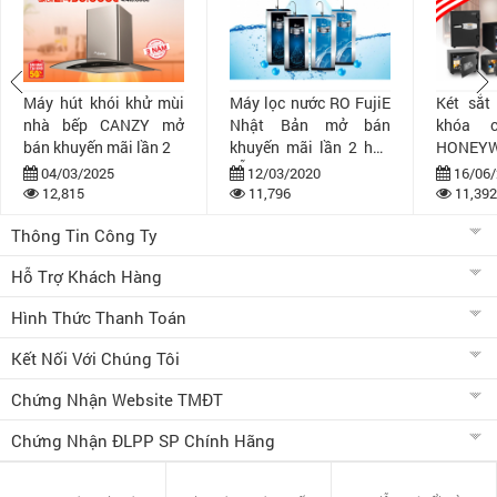
Máy hút khói khử mùi
Máy lọc nước RO FujiE
Két sắt
nhà bếp CANZY mở
Nhật Bản mở bán
khóa 
bán khuyến mãi lần 2
khuyến mãi lần 2 hấp
HONEYW
dẫn
bán khuy
04/03/2025
12/03/2020
16/06/
12,815
11,796
11,392
Thông Tin Công Ty
Hỗ Trợ Khách Hàng
Hình Thức Thanh Toán
Kết Nối Với Chúng Tôi
Chứng Nhận Website TMĐT
Chứng Nhận ĐLPP SP Chính Hãng