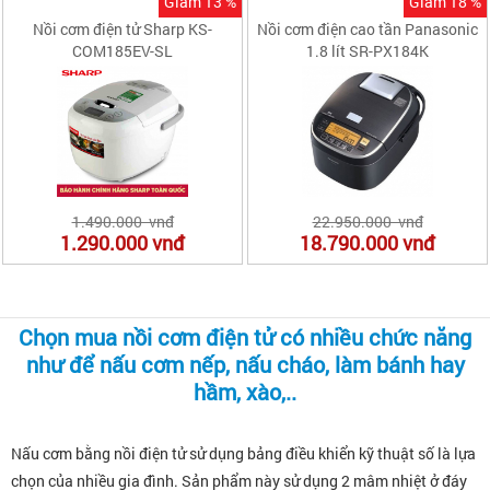
Giảm 13 %
Giảm 18 %
Nồi cơm điện tử Sharp KS-
Nồi cơm điện cao tần Panasonic
COM185EV-SL
1.8 lít SR-PX184K
1.490.000 vnđ
22.950.000 vnđ
1.290.000
vnđ
18.790.000
vnđ
Chọn mua nồi cơm điện tử có nhiều chức năng
như để nấu cơm nếp, nấu cháo, làm bánh hay
hầm, xào,..
Nấu cơm bằng nồi điện tử sử dụng bảng điều khiển kỹ thuật số là lựa
chọn của nhiều gia đình. Sản phẩm này sử dụng 2 mâm nhiệt ở đáy