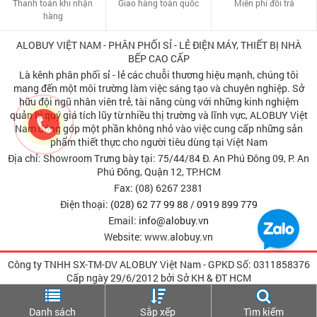
Thanh toán khi nhận
Giao hàng toàn quốc
Miễn phí đổi trả
hàng
ALOBUY VIỆT NAM - PHÂN PHỐI SỈ - LẺ ĐIỆN MÁY, THIẾT BỊ NHÀ
BẾP CAO CẤP
Là kênh phân phối sỉ - lẻ các chuỗi thương hiệu mạnh, chúng tôi
mang đến một môi trường làm việc sáng tạo và chuyên nghiệp. Sở
hữu đội ngũ nhân viên trẻ, tài năng cùng với những kinh nghiệm
quản lý quý giá tích lũy từ nhiều thị trường và lĩnh vực, ALOBUY Việt
Nam đóng góp một phần không nhỏ vào việc cung cấp những sản
phẩm thiết thực cho người tiêu dùng tại Việt Nam
Địa chỉ: Showroom Trưng bày tại: 75/44/84 Đ. An Phú Đông 09, P. An
Phú Đông, Quận 12, TP.HCM
Fax: (08) 6267 2381
Điện thoại:
(028) 62 77 99 88
/
0919 899 779
Email:
info@alobuy.vn
Website: www.alobuy.vn
Công ty TNHH SX-TM-DV ALOBUY Việt Nam - GPKD Số: 0311858376
Cấp ngày 29/6/2012 bởi Sở KH & ÐT HCM
Copyright © 2009-2012 ALOBUY VietNam All rights reserved.
Giao diện Desktop
Danh sách
Sắp xếp
Tìm kiếm