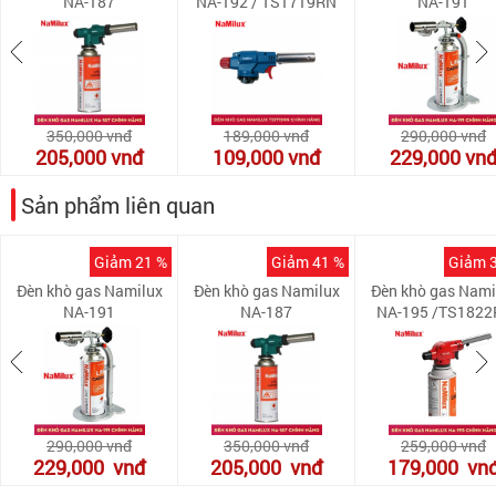
NA-187
NA-192 / TS1719RN
NA-191
350,000
vnđ
189,000
vnđ
290,000
vnđ
205,000
vnđ
109,000
vnđ
229,000
vn
Sản phẩm liên quan
Giảm 21 %
Giảm 41 %
Giảm 
Đèn khò gas Namilux
Đèn khò gas Namilux
Đèn khò gas Nami
NA-191
NA-187
NA-195 /TS1822
290,000
vnđ
350,000
vnđ
259,000
vnđ
229,000
vnđ
205,000
vnđ
179,000
vn