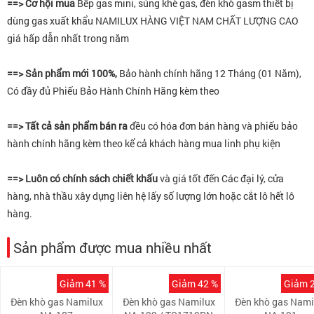
==> Cơ hội mua
Bếp gas mini, súng khè gas, đèn khò gasm thiết bị
dùng gas xuất khẩu NAMILUX
HÀNG VIỆT NAM CHẤT LƯỢNG CAO
giá hấp dẫn nhất trong năm
==> Sản phẩm mới 100%,
Bảo hành chính hãng 12 Tháng (01 Năm),
Có đầy đủ Phiếu Bảo Hành Chính Hãng kèm theo
==> Tất cả sản phẩm bán ra
đều có hóa đơn bán hàng và phiếu bảo
hành chính hãng kèm theo kể cả khách hàng mua linh phụ kiện
==> Luôn có chính sách chiết khấu
và giá tốt đến Các đại lý, cửa
hàng, nhà thầu xây dựng liên hệ lấy số lượng lớn hoặc cắt lô hết lô
hàng.
Sản phẩm được mua nhiều nhất
Giảm 41 %
Giảm 42 %
Giảm 
Đèn khò gas Namilux
Đèn khò gas Namilux
Đèn khò gas Nami