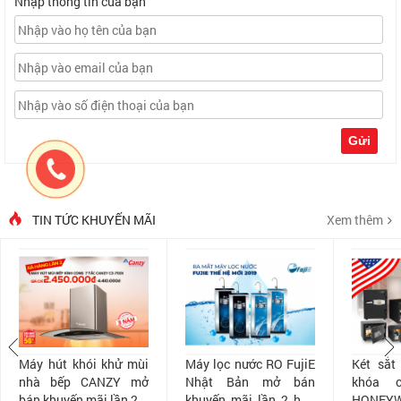
Nhập thông tin của bạn
Gửi
TIN TỨC KHUYẾN MÃI
Xem thêm
Máy hút khói khử mùi
Máy lọc nước RO FujiE
Két sắt
nhà bếp CANZY mở
Nhật Bản mở bán
khóa 
bán khuyến mãi lần 2
khuyến mãi lần 2 hấp
HONEYW