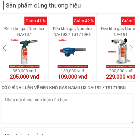
Sản phẩm cùng thương hiệu
Giảm 41 %
Giảm 42 %
Giảm 
Đèn khò gas Namilux
Đèn khò gas Namilux
Đèn khò gas Nami
NA-187
NA-192 / TS1719RN
NA-191
350,000
vnđ
189,000
vnđ
290,000
vnđ
205,000
vnđ
109,000
vnđ
229,000
vn
CÓ 0 BÌNH LUẬN VỀ ĐÈN KHÒ GAS NAMILUX NA-192 / TS1719RN