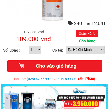
240
12,041
vnđ
189.000
Giảm 42 %
109.000
vnđ
Còn hàng
Số lượng :
Có tại:
Hotline:
(028) 62 77 99 88
/
0919 899 779
(8h-17h30)