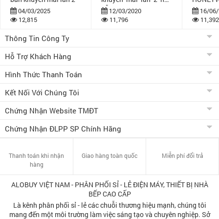
dẫn
bán khuy
04/03/2025
12/03/2020
16/06/
12,815
11,796
11,392
Thông Tin Công Ty
Hỗ Trợ Khách Hàng
Hình Thức Thanh Toán
Kết Nối Với Chúng Tôi
Chứng Nhận Website TMĐT
Chứng Nhận ĐLPP SP Chính Hãng
Thanh toán khi nhận
Giao hàng toàn quốc
Miễn phí đổi trả
hàng
ALOBUY VIỆT NAM - PHÂN PHỐI SỈ - LẺ ĐIỆN MÁY, THIẾT BỊ NHÀ
BẾP CAO CẤP
Là kênh phân phối sỉ - lẻ các chuỗi thương hiệu mạnh, chúng tôi
mang đến một môi trường làm việc sáng tạo và chuyên nghiệp. Sở