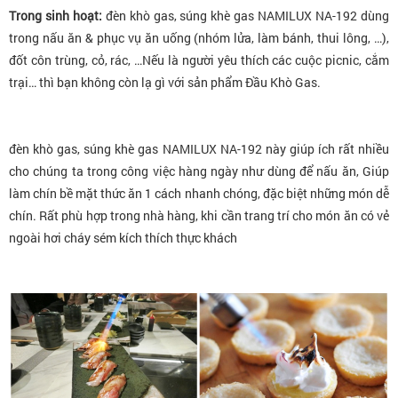
Trong sinh hoạt:
đèn khò gas, súng khè gas NAMILUX NA-192 dùng
trong nấu ăn & phục vụ ăn uống (nhóm lửa, làm bánh, thui lông, …),
đốt côn trùng, cỏ, rác, …Nếu là người yêu thích các cuộc picnic, cắm
trại… thì bạn không còn lạ gì với sản phẩm Đầu Khò Gas.
đèn khò gas, súng khè gas NAMILUX NA-192 này giúp ích rất nhiều
cho chúng ta trong công việc hàng ngày như dùng để nấu ăn, Giúp
làm chín bề mặt thức ăn 1 cách nhanh chóng, đặc biệt những món dễ
chín. Rất phù hợp trong nhà hàng, khi cần trang trí cho món ăn có vẻ
ngoài hơi cháy sém kích thích thực khách