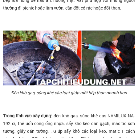
bếp lửa hồng để nấu ăn, nướng thịt. Rất phù hợp với những người
thường đi picnic hoặc làm vườn, cần đốt cỏ rác hoặc đốt than.
Đèn khò gas, súng khè các loại giúp mồi bếp than nhanh hơn
Trong lĩnh vực xây dựng:
đèn khò gas, súng khè gas NAMILUX NA-
192 cụ thể uốn cong ống nhựa, sấy khô keo dán gạch, mắc tíc sơn
tường, giấy dán tường, …Giúp sấy khô các loại keo, matic 1 cách