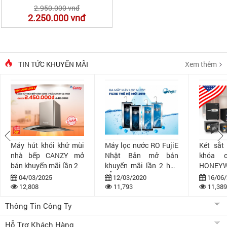
2.950.000 vnđ
2.250.000
vnđ
TIN TỨC KHUYẾN MÃI
Xem thêm
Máy hút khói khử mùi
Máy lọc nước RO FujiE
Két sắt
nhà bếp CANZY mở
Nhật Bản mở bán
khóa 
bán khuyến mãi lần 2
khuyến mãi lần 2 hấp
HONEYW
dẫn
bán khuy
04/03/2025
12/03/2020
16/06/
12,808
11,793
11,389
Thông Tin Công Ty
Hỗ Trợ Khách Hàng