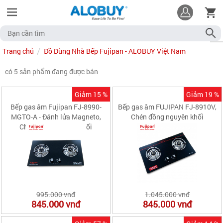
Trang chủ
Đồ Dùng Nhà Bếp Fujipan - ALOBUY Việt Nam
có 5 sản phẩm đang được bán
Giảm 15 %
Giảm 19 %
Bếp gas âm Fujipan FJ-8990-
Bếp gas âm FUJIPAN FJ-8910V,
MGTO-A - Đánh lửa Magneto,
Chén đồng nguyên khối
Chén đồng nguyên khối
995.000 vnđ
1.045.000 vnđ
845.000
vnđ
845.000
vnđ