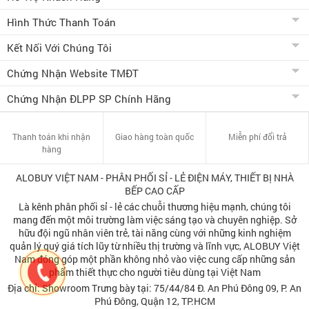
Hình Thức Thanh Toán
Kết Nối Với Chúng Tôi
Chứng Nhận Website TMĐT
Chứng Nhận ĐLPP SP Chính Hãng
Thanh toán khi nhận
Giao hàng toàn quốc
Miễn phí đổi trả
hàng
ALOBUY VIỆT NAM - PHÂN PHỐI SỈ - LẺ ĐIỆN MÁY, THIẾT BỊ NHÀ
BẾP CAO CẤP
Là kênh phân phối sỉ - lẻ các chuỗi thương hiệu mạnh, chúng tôi
mang đến một môi trường làm việc sáng tạo và chuyên nghiệp. Sở
hữu đội ngũ nhân viên trẻ, tài năng cùng với những kinh nghiệm
quản lý quý giá tích lũy từ nhiều thị trường và lĩnh vực, ALOBUY Việt
Nam đóng góp một phần không nhỏ vào việc cung cấp những sản
phẩm thiết thực cho người tiêu dùng tại Việt Nam
Địa chỉ: Showroom Trưng bày tại: 75/44/84 Đ. An Phú Đông 09, P. An
Phú Đông, Quận 12, TP.HCM