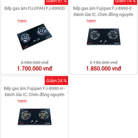
Giảm 57 %
Giảm 14 %
Bếp gas âm FUJIPAN FJ-8990D
Bếp gas âm Fujipan FJ-8990-E -
Đánh lửa IC, Chén đồng nguyên
khối có hâm
3.950.000 vnđ
2.150.000 vnđ
1.700.000
vnđ
1.850.000
vnđ
Giảm 24 %
Bếp gas âm Fujipan FJ-8990-H -
Đánh lửa IC, Chén đồng nguyên
khối có hâm