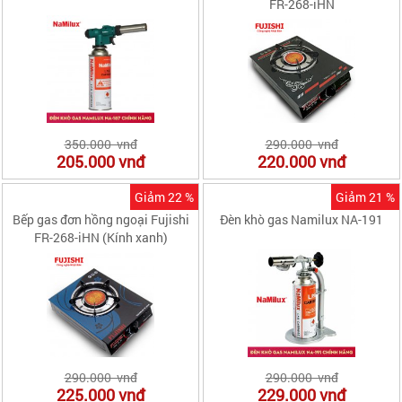
FR-268-iHN
350.000 vnđ
290.000 vnđ
205.000
vnđ
220.000
vnđ
Giảm 22 %
Giảm 21 %
Bếp gas đơn hồng ngoại Fujishi
Đèn khò gas Namilux NA-191
FR-268-iHN (Kính xanh)
290.000 vnđ
290.000 vnđ
225.000
vnđ
229.000
vnđ