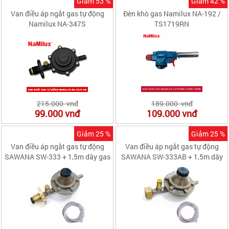
Giảm 53 %
Giảm 42 %
Van điều áp ngắt gas tự động
Đèn khò gas Namilux NA-192 /
Namilux NA-347S
TS1719RN
215.000 vnđ
189.000 vnđ
99.000
vnđ
109.000
vnđ
Giảm 25 %
Giảm 25 %
Van điều áp ngắt gas tự động
Van điều áp ngắt gas tự động
SAWANA SW-333 + 1,5m dây gas
SAWANA SW-333AB + 1,5m dây
gas