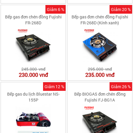
Giảm 6 %
Giảm 20 %
Bếp gas đơn chén đồng Fujishi
Bếp gas đơn chén đồng Fujishi
FR-268D
FR-268D (Kính xanh)
245.000 vnđ
295.000 vnđ
230.000
vnđ
235.000
vnđ
Giảm 12 %
Giảm 26 %
Bếp gas du lịch Bluestar NS-
Bếp BIOGAS đơn chén đồng
155P
Fujishi FJ-BG1A