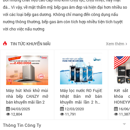
đá… Vì vậy, về mặt thẩm mỹ, bếp gas âm đẹp và hiện đại hơn nhiều so
với các loại bếp gas dương. Không chỉ mang đến công dụng nấu
nướng thông thường, bếp gas âm còn tích hợp nhiều tiện tích tuyệt
vời cho việc nấu nướng
TIN TỨC KHUYẾN MÃI
Xem thêm
Máy hút khói khử mùi
Máy lọc nước RO FujiE
Két sắt
nhà bếp CANZY mở
Nhật Bản mở bán
khóa 
bán khuyến mãi lần 2
khuyến mãi lần 2 hấp
HONEYW
dẫn
bán khuy
04/03/2025
12/03/2020
16/06/
12,804
11,791
11,387
Thông Tin Công Ty