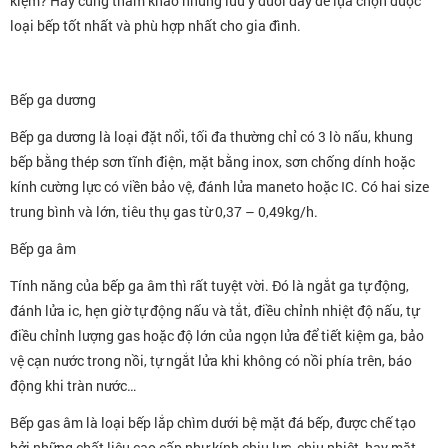
kiệm? Hãy cùng tham khảo những lưu ý dưới đây để lựa chọn được
loại bếp tốt nhất và phù hợp nhất cho gia đình.
Bếp ga dương
Bếp ga dương là loại đặt nổi, tối đa thường chỉ có 3 lò nấu, khung
bếp bằng thép sơn tĩnh điện, mặt bằng inox, sơn chống dính hoặc
kính cường lực có viền bảo vệ, đánh lửa maneto hoặc IC. Có hai size
trung bình và lớn, tiêu thụ gas từ 0,37 – 0,49kg/h.
Bếp ga âm
Tính năng của bếp ga âm thì rất tuyệt vời. Đó là ngắt ga tự động,
đánh lửa ic, hẹn giờ tự động nấu và tắt, điều chỉnh nhiệt độ nấu, tự
điều chỉnh lượng gas hoặc độ lớn của ngọn lửa để tiết kiệm ga, bảo
vệ cạn nước trong nồi, tự ngắt lửa khi không có nồi phía trên, báo
động khi tràn nước…
Bếp gas âm là loại bếp lắp chìm dưới bệ mặt đá bếp, được chế tạo
bởi những chất liệu cao cấp như kính chịu lực, chịu nhiệt, hay mặt