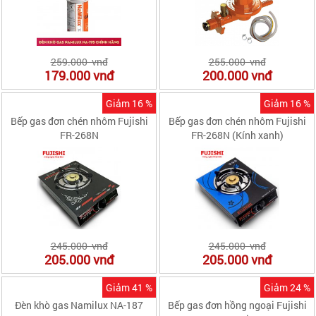
259.000 vnđ
255.000 vnđ
179.000
vnđ
200.000
vnđ
Giảm 16 %
Giảm 16 %
Bếp gas đơn chén nhôm Fujishi
Bếp gas đơn chén nhôm Fujishi
FR-268N
FR-268N (Kính xanh)
245.000 vnđ
245.000 vnđ
205.000
vnđ
205.000
vnđ
Giảm 41 %
Giảm 24 %
Đèn khò gas Namilux NA-187
Bếp gas đơn hồng ngoại Fujishi