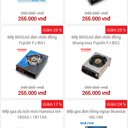
290.000 vnđ
345.000 vnđ
255.000
vnđ
255.000
vnđ
Giảm 26 %
Giảm 25 %
Bếp BIOGAS đơn chén đồng
Bếp BIOGAS đơn chén đồng
Fujishi FJ-BG1
khung Inox Fujishi FJ-BG2
345.000 vnđ
355.000 vnđ
255.000
vnđ
265.000
vnđ
Giảm 17 %
Giảm 24 %
Bếp gas du lịch mini Namilux NA-
Bếp gas đơn hồng ngoại Bluestar
182AS / 1811AS
NG-169