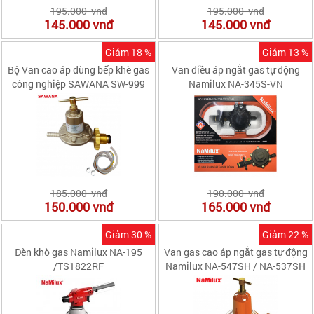
195.000 vnđ
195.000 vnđ
145.000
vnđ
145.000
vnđ
Giảm 18 %
Giảm 13 %
Bộ Van cao áp dùng bếp khè gas
Van điều áp ngắt gas tự động
công nghiệp SAWANA SW-999
Namilux NA-345S-VN
185.000 vnđ
190.000 vnđ
150.000
vnđ
165.000
vnđ
Giảm 30 %
Giảm 22 %
Đèn khò gas Namilux NA-195
Van gas cao áp ngắt gas tự động
/TS1822RF
Namilux NA-547SH / NA-537SH