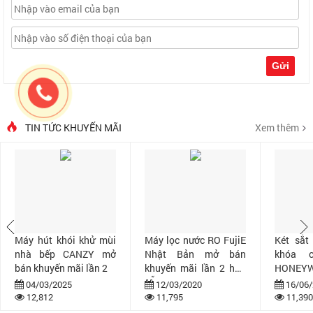
Gửi
TIN TỨC KHUYẾN MÃI
Xem thêm
Máy hút khói khử mùi
Máy lọc nước RO FujiE
Két sắt
nhà bếp CANZY mở
Nhật Bản mở bán
khóa 
bán khuyến mãi lần 2
khuyến mãi lần 2 hấp
HONEYW
dẫn
bán khuy
04/03/2025
12/03/2020
16/06/
12,812
11,795
11,390