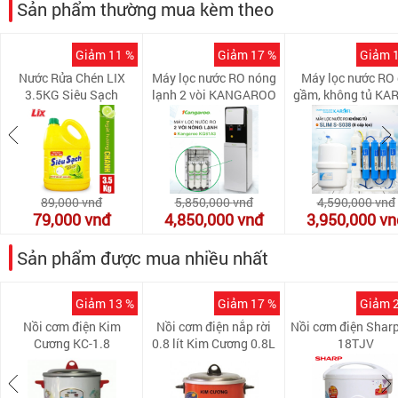
Sản phẩm thường mua kèm theo
Giảm 11 %
Giảm 17 %
Giảm 
Nước Rửa Chén LIX
Máy lọc nước RO nóng
Máy lọc nước RO
3.5KG Siêu Sạch
lạnh 2 vòi KANGAROO
gầm, không tủ KA
Hương Chanh - NS351
KG61A3 (5 cấp lọc -
SLIM S-S038 (8 
Làm lạnh nhanh bằng
lọc)
Block)
89,000
vnđ
5,850,000
vnđ
4,590,000
vnđ
79,000
vnđ
4,850,000
vnđ
3,950,000
vn
Sản phẩm được mua nhiều nhất
Giảm 13 %
Giảm 17 %
Giảm 
Nồi cơm điện Kim
Nồi cơm điện nắp rời
Nồi cơm điện Sharp
Cương KC-1.8
0.8 lít Kim Cương 0.8L
18TJV
(08L)