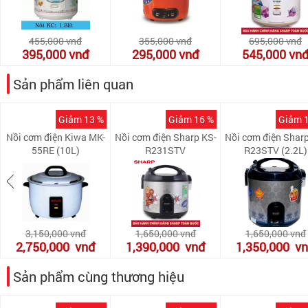
455,000
vnđ
355,000
vnđ
695,000
vnđ
395,000
vnđ
295,000
vnđ
545,000
vn
Sản phẩm liên quan
Giảm 13 %
Giảm 16 %
Giảm 
Nồi cơm điện Kiwa MK-
Nồi cơm điện Sharp KS-
Nồi cơm điện Sharp
55RE (10L)
R231STV
R23STV (2.2L)
3,150,000
vnđ
1,650,000
vnđ
1,650,000
vnđ
2,750,000
vnđ
1,390,000
vnđ
1,350,000
v
Sản phẩm cùng thương hiệu