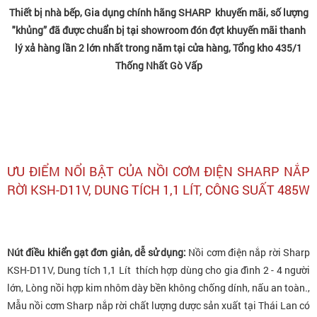
Thiết bị nhà bếp, Gia dụng chính hãng SHARP khuyến mãi, số lượng
"khủng” đã được chuẩn bị tại showroom đón đợt khuyến mãi thanh
lý xả hàng lần 2 lớn nhất trong năm tại cửa hàng, Tổng kho 435/1
Thống Nhất Gò Vấp
ƯU ĐIỂM NỔI BẬT CỦA NỒI CƠM ĐIỆN SHARP NẮP
RỜI KSH-D11V, DUNG TÍCH 1,1 LÍT, CÔNG SUẤT 485W
Nút điều khiển gạt đơn giản, dễ sử dụng:
Nồi cơm điện nắp rời Sharp
KSH-D11V, Dung tích 1,1 Lít thích hợp dùng cho gia đình 2 - 4 người
lớn, Lòng nồi hợp kim nhôm dày bền không chống dính, nấu an toàn.,
Mẫu nồi cơm Sharp nắp rời chất lượng dược sản xuất tại Thái Lan có