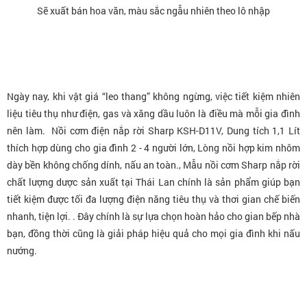
Sẽ xuất bán hoa văn, màu sắc ngẫu nhiên theo lô nhập
Ngày nay, khi vật giá “leo thang” không ngừng, việc tiết kiệm nhiên
liệu tiêu thụ như điện, gas và xăng dầu luôn là điều mà mỗi gia đình
nên làm. Nồi cơm điện nắp rời Sharp KSH-D11V, Dung tích 1,1 Lít
thích hợp dùng cho gia đình 2 - 4 người lớn, Lòng nồi hợp kim nhôm
dày bền không chống dính, nấu an toàn., Mẫu nồi cơm Sharp nắp rời
chất lượng dược sản xuất tại Thái Lan chính là sản phẩm giúp bạn
tiết kiệm được tối đa lượng điện năng tiêu thụ và thơi gian chế biến
nhanh, tiện lợi. . Đây chính là sự lựa chọn hoàn hảo cho gian bếp nhà
bạn, đồng thời cũng là giải pháp hiệu quả cho mọi gia đình khi nấu
nướng.