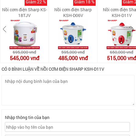
Giảm 22 %
Giảm 18 %
Giảm 
Nồi cơm điện Sharp KS-
Nồi cơm điện Sharp
Nồi cơm điện Sh
18TJV
KSH-D06V
KSH-D11V
695,000
vnđ
595,000
vnđ
650,000
vnđ
545,000
vnđ
485,000
vnđ
515,000
vn
CÓ 0 BÌNH LUẬN VỀ NỒI CƠM ĐIỆN SHARP KSH-D11V
Nhập thông tin của bạn