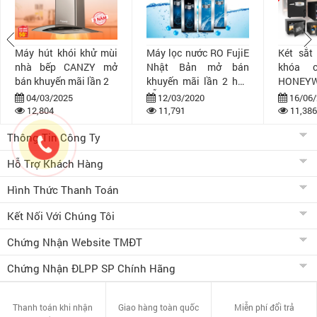
Máy hút khói khử mùi
Máy lọc nước RO FujiE
Két sắt
nhà bếp CANZY mở
Nhật Bản mở bán
khóa 
bán khuyến mãi lần 2
khuyến mãi lần 2 hấp
HONEYW
dẫn
bán khuy
04/03/2025
12/03/2020
16/06/
12,804
11,791
11,386
Thông Tin Công Ty
Hỗ Trợ Khách Hàng
Hình Thức Thanh Toán
Kết Nối Với Chúng Tôi
Chứng Nhận Website TMĐT
Chứng Nhận ĐLPP SP Chính Hãng
Thanh toán khi nhận
Giao hàng toàn quốc
Miễn phí đổi trả