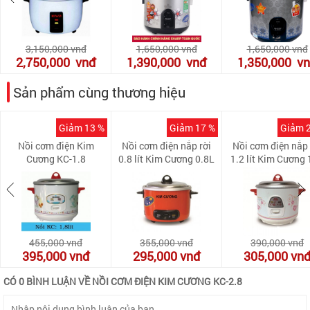
3,150,000
vnđ
1,650,000
vnđ
1,650,000
vnđ
2,750,000
vnđ
1,390,000
vnđ
1,350,000
v
Sản phẩm cùng thương hiệu
Giảm 13 %
Giảm 17 %
Giảm 
Nồi cơm điện Kim
Nồi cơm điện nắp rời
Nồi cơm điện nắp 
Cương KC-1.8
0.8 lít Kim Cương 0.8L
1.2 lít Kim Cương
(08L)
455,000
vnđ
355,000
vnđ
390,000
vnđ
395,000
vnđ
295,000
vnđ
305,000
vn
CÓ 0 BÌNH LUẬN VỀ NỒI CƠM ĐIỆN KIM CƯƠNG KC-2.8