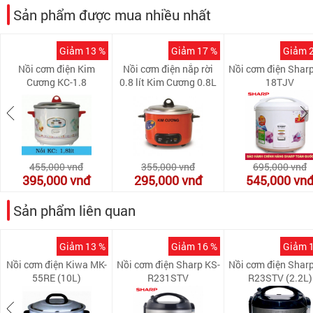
Sản phẩm được mua nhiều nhất
Giảm 13 %
Giảm 17 %
Giảm 
Nồi cơm điện Kim
Nồi cơm điện nắp rời
Nồi cơm điện Sharp
Cương KC-1.8
0.8 lít Kim Cương 0.8L
18TJV
(08L)
455,000
vnđ
355,000
vnđ
695,000
vnđ
395,000
vnđ
295,000
vnđ
545,000
vn
Sản phẩm liên quan
Giảm 13 %
Giảm 16 %
Giảm 
Nồi cơm điện Kiwa MK-
Nồi cơm điện Sharp KS-
Nồi cơm điện Sharp
55RE (10L)
R231STV
R23STV (2.2L)