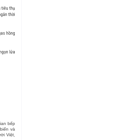
 tiêu thụ
ngắn thời
gas hồng
 ngọn lửa
i
ian bếp
biến và
ời Việt,