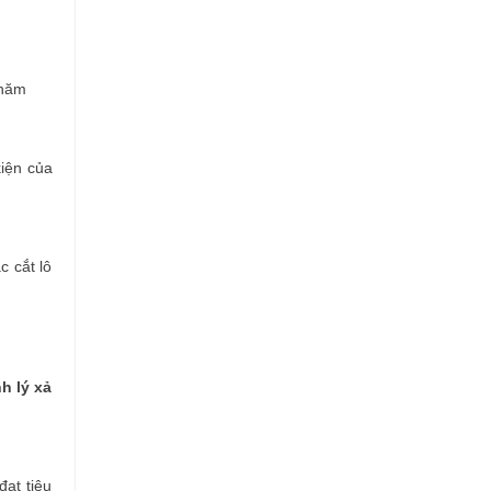
 năm
iện của
c cắt lô
h lý xả
ạt tiêu