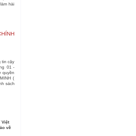
 làm hài
CHÍNH
 tin cậy
ng 01 -
ủy quyền
 MINH (
nh sách
 Việt
ảo về