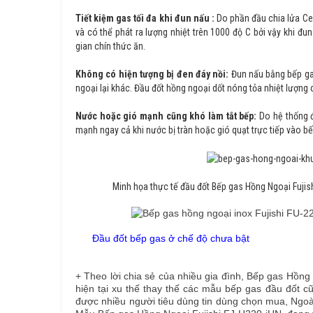
Tiết kiệm gas tối đa khi đun nấu :
Do phần đầu chia lửa Ce
và có thể phát ra lượng nhiệt trên 1000 độ C bởi vậy khi đ
gian chín thức ăn.
Không có hiện tượng bị đen đáy nồi:
Đun nấu bằng bếp ga
ngoại lại khác. Đầu đốt hồng ngoại dốt nóng tỏa nhiệt lượng
Nước hoặc gió mạnh cũng khó làm tắt bếp:
Do hệ thống đ
mạnh ngay cả khi nước bị tràn hoặc gió quạt trực tiếp vào b
Minh họa thực tế đầu đốt Bếp gas Hồng Ngoại
Fujis
Đầu đốt bếp gas ở chế độ chưa bật Đầu 
+ Theo lời chia sẻ của nhiều gia đình,
Bếp gas Hồng
hiện tại xu thế thay thế các mẫu bếp gas đầu đốt 
được nhiều người tiêu dùng tin dùng chọn mua, Ngoài 