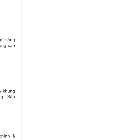
gỉ sáng
rong sản
ủa khung
ng.. Sản
hính là