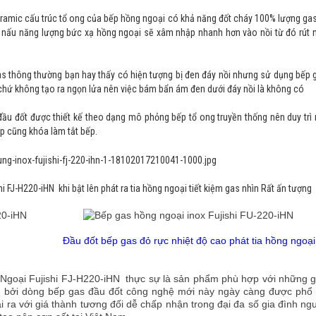
ramic cấu trúc tổ ong của bếp hồng ngoại có khả năng đốt cháy 100% lượng gas
un nấu năng lượng bức xạ hồng ngoại sẽ xâm nhập nhanh hơn vào nồi từ đó rút 
s thông thường bạn hay thấy có hiện tượng bị đen đáy nồi nhưng sử dụng bếp 
 chứ không tạo ra ngọn lửa nên việc bám bẩn ám đen dưới đáy nồi là không có
ầu đốt được thiết kế theo dạng mô phỏng bếp tổ ong truyền thống nên duy trì
ếp cũng khóa làm tắt bếp.
hi FJ-H220-iHN
khi bật lên phát ra tia hồng ngoại tiết kiệm gas nhìn Rất ấn tượng
đốt bếp gas đỏ rực nhiệt độ cao phát tia hồng ngoạ
 Ngoại
Fujishi FJ-H220-iHN
thực sự là sản phẩm phù hợp với những g
cũ bởi dòng bếp gas đầu đốt công nghệ mới này ngày càng được phổ 
ra với giá thành tương đối dễ chấp nhận trong đại đa số gia đình ngư