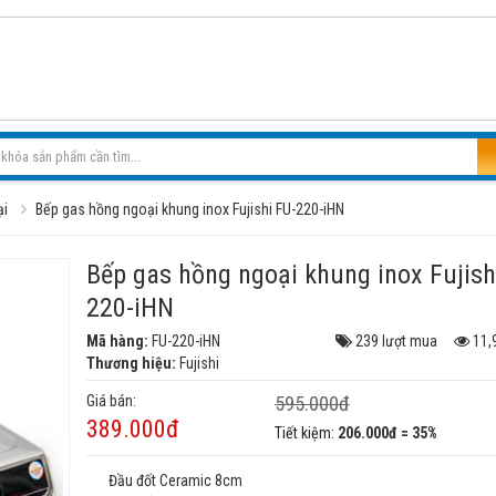
ại
Bếp gas hồng ngoại khung inox Fujishi FU-220-iHN
Bếp gas hồng ngoại khung inox Fujish
220-iHN
Mã hàng:
FU-220-iHN
239 lượt mua
11,
Thương hiệu:
Fujishi
Giá bán:
595.000đ
389.000đ
Tiết kiệm:
206.000đ = 35%
Đầu đốt Ceramic 8cm