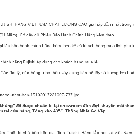
ấp FUJISHI HÀNG VIỆT NAM CHẤT LƯỢNG CAO giá hấp dẫn nhất trong
(01 Năm), Có đầy đủ Phiếu Bảo Hành Chính Hãng kèm theo
phiếu bảo hành chính hãng kèm theo kể cả khách hàng mua linh phụ k
 chính hãng Fujishi áp dụng cho khách hàng mua lẻ
 Các đại lý, cửa hàng, nhà thầu xây dựng liên hệ lấy số lượng lớn hoặ
"khủng” đã được chuẩn bị tại showroom đón đợt khuyến mãi than
ăm tại cửa hàng, Tổng kho 435/1 Thống Nhất Gò Vấp
Thiết bị nhà bếp bếp gia đình Fujishi, Hàng lắp ráp tại Việt Nam đ