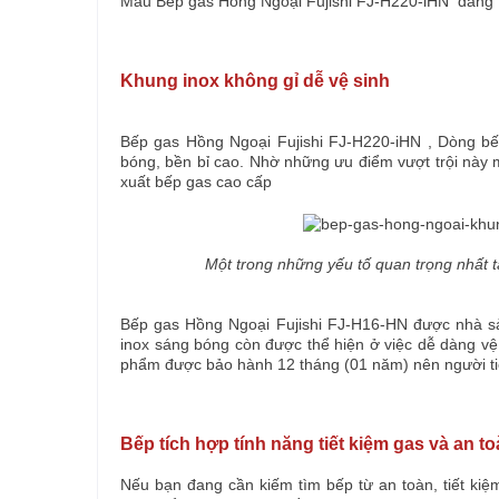
Mẫu
Bếp gas Hồng Ngoại
Fujishi FJ-H220-iHN
đang t
Khung inox không gỉ dễ vệ sinh
Bếp gas Hồng Ngoại
Fujishi FJ-H220-iHN
, Dòng bế
bóng, bền bỉ cao. Nhờ những ưu điểm vượt trội này 
xuất bếp gas cao cấp
Một trong những yếu tố quan trọng nhất t
Bếp gas Hồng Ngoại Fujishi FJ-H16-HN
được nhà sản
inox sáng bóng còn được thể hiện ở việc dễ dàng vệ
phẩm được bảo hành 12 tháng (01 năm) nên người ti
Bếp tích hợp tính năng tiết kiệm gas và an t
Nếu bạn đang cần kiếm tìm bếp từ an toàn, tiết kiệm