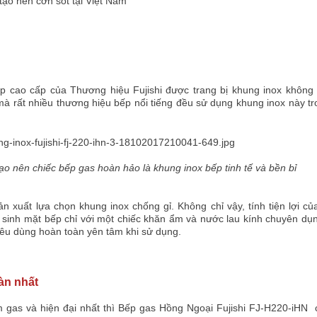
ạo nên cơn sốt tại Việt Nam
p cao cấp của Thương hiệu Fujishi được trang bị khung inox không 
mà rất nhiều thương hiệu bếp nổi tiếng đều sử dụng khung inox này t
ạo nên chiếc bếp gas hoàn hảo là khung inox bếp tinh tế và bền bỉ
 xuất lựa chọn khung inox chống gỉ. Không chỉ vậy, tính tiện lợi c
 sinh mặt bếp chỉ với một chiếc khăn ẩm và nước lau kính chuyên dụ
êu dùng hoàn toàn yên tâm khi sử dụng.
oàn nhất
 gas và hiện đại nhất thì
Bếp gas Hồng Ngoại
Fujishi FJ-H220-iHN
c