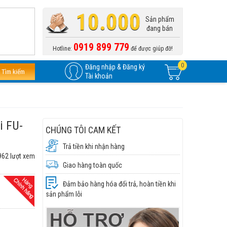
10.000
Sản phẩm
đang bán
0919 899 779
Hotline:
để được giúp đỡ!
0
Đăng nhập & Đăng ký
Tìm kiếm
Tài khoản
i FU-
CHÚNG TÔI CAM KẾT
Trả tiền khi nhận hàng
962 lượt xem
Giao hàng toàn quốc
Đảm bảo hàng hóa đổi trả, hoàn tiền khi
sản phẩm lỗi