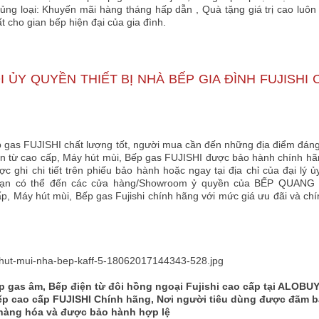
ng loại: Khuyến mãi hàng tháng hấp dẫn , Quà tặng giá trị cao luôn
 cho gian bếp hiện đại của gia đình.
I ỦY QUYỀN THIẾT BỊ NHÀ BẾP GIA ĐÌNH FUJISHI 
 gas FUJISHI chất lượng tốt, người mua cần đến những địa điểm đáng
n từ cao cấp, Máy hút mùi, Bếp gas FUJISHI được bảo hành chính hã
ghi chi tiết trên phiếu bảo hành hoặc ngay tại địa chỉ của đại lý 
 bạn có thể đến các cửa hàng/Showroom ỷ quyền của BẾP QUANG
 Máy hút mùi, Bếp gas Fujishi chính hãng với mức giá ưu đãi và chí
 gas âm, Bếp điện từ đôi hồng ngoại Fujishi cao cấp tại ALOBUY
Bếp cao cấp FUJISHI Chính hãng, Nơi người tiêu dùng được đãm b
hàng hóa và được bảo hành hợp lệ