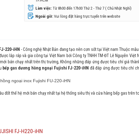
TP.HCM
Làm việc:
Từ 8h00 đến 17h00 Thứ 2 - Thứ 7 ( Chủ Nhật Nghỉ)
Ngoài giờ:
Vui lòng đặt hàng trực tuyến trên website
 FJ-220-iHN
- Công nghệ Nhật Bản đang tạo nên cơn sốt tại Việt nam Thuộc mẫu
được lắp ráp và gia công tại Việt Nam bới Công ty TNHH TM-ĐT Lê Nguyễn Việt 
ới bán chạy nhất trên thị trường, Không những đáp ứng được tiêu chí giá thàn
ẫu
bếp gas dương hồng ngoại Fujishi FJ-220-iHN
đã đáp ứng được tiêu chí ch
ầu đốt thế hệ mới bán chạy nhất tại hệ thống siêu thị và cửa hàng bếp gas trên 
JISHI FJ-H220-iHN