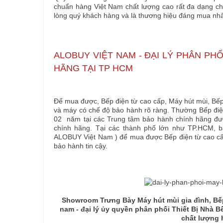
chuẩn hàng Việt Nam chất lượng cao rất đa dạng chủ
lòng quý khách hàng và là thương hiệu đáng mua nhất
ALOBUY VIỆT NAM - ĐẠI LÝ PHÂN PHỐ
HÃNG TẠI TP HCM
Để mua được, Bếp điện từ cao cấp, Máy hút mùi, Bếp
và máy có chế độ bảo hành rõ ràng. Thường Bếp điệ
02 năm tại các Trung tâm bảo hành chính hãng được 
chính hãng. Tại các thành phố lớn như TP.HCM,
ALOBUY Việt Nam ) để mua được Bếp điện từ cao cấp,
bảo hành tin cậy.
Showroom Trưng Bày Máy hút mùi gia đình, Bếp
nam -
đại lý ủy quyền phân phối Thiết Bị Nhà 
chất lượng 