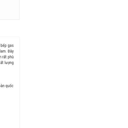
 bếp gas
Nam. Đây
h rất phù
ất lượng
toàn quốc