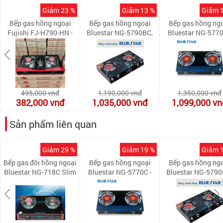
Giảm 23 %
Giảm 13 %
Giảm 
Bếp gas hồng ngoại
Bếp gas hồng ngoại
Bếp gas hồng ng
Fujishi FJ-H790-HN -
Bluestar NG-5790BC,
Bluestar NG-5770
Tiết kiệm gas 30%
Magneto 2 vòng lửa
Pép hâm
495,000
vnđ
1,190,000
vnđ
1,350,000
vnđ
382,000
vnđ
1,035,000
vnđ
1,099,000
vn
Sản phẩm liên quan
Giảm 29 %
Giảm 19 %
Giảm 
Bếp gas đôi hồng ngoại
Bếp gas hồng ngoại
Bếp gas hồng ng
Bluestar NG-718C Slim
Bluestar NG-5770C -
Bluestar NG-5790
Pép hâm
Magneto 2 vòng 