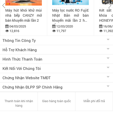
Máy hút khói khử mùi
Máy lọc nước RO FujiE
Két sắt
nhà bếp CANZY mở
Nhật Bản mở bán
khóa 
bán khuyến mãi lần 2
khuyến mãi lần 2 hấp
HONEYW
dẫn
bán khuy
04/03/2025
12/03/2020
16/06/
12,816
11,797
11,392
Thông Tin Công Ty
Hỗ Trợ Khách Hàng
Hình Thức Thanh Toán
Kết Nối Với Chúng Tôi
Chứng Nhận Website TMĐT
Chứng Nhận ĐLPP SP Chính Hãng
Thanh toán khi nhận
Giao hàng toàn quốc
Miễn phí đổi trả
hàng