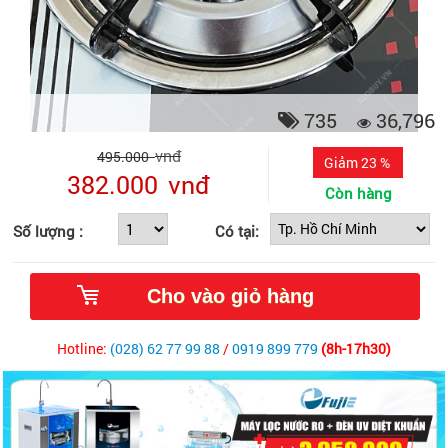
735
36,796
vnđ
495.000
Giảm 23 %
382.000
vnđ
Còn hàng
Số lượng :
Có tại:
Hotline:
(028) 62 77 99 88
/
0919 899 779
(8h-17h30)