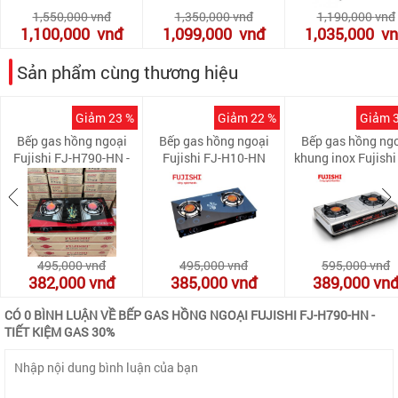
1,550,000
vnđ
1,350,000
vnđ
1,190,000
vnđ
1,100,000
vnđ
1,099,000
vnđ
1,035,000
v
Sản phẩm cùng thương hiệu
Giảm 23 %
Giảm 22 %
Giảm 
Bếp gas hồng ngoại
Bếp gas hồng ngoại
Bếp gas hồng ng
Fujishi FJ-H790-HN -
Fujishi FJ-H10-HN
khung inox Fujishi
Tiết kiệm gas 30%
220-iHN
495,000
vnđ
495,000
vnđ
595,000
vnđ
382,000
vnđ
385,000
vnđ
389,000
vn
CÓ 0 BÌNH LUẬN VỀ BẾP GAS HỒNG NGOẠI FUJISHI FJ-H790-HN -
TIẾT KIỆM GAS 30%