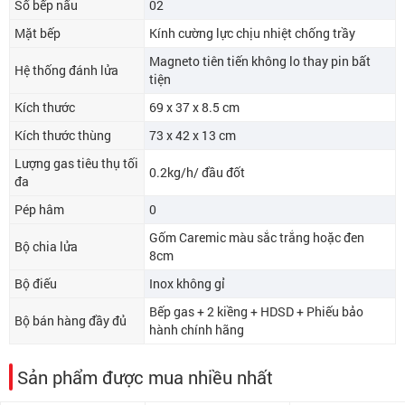
Số bếp nấu
02
Mặt bếp
Kính cường lực chịu nhiệt chống trầy
Magneto tiên tiến không lo thay pin bất
Hệ thống đánh lửa
tiện
Kích thước
69 x 37 x 8.5 cm
Kích thước thùng
73 x 42 x 13 cm
Lượng gas tiêu thụ tối
0.2kg/h/ đầu đốt
đa
Pép hâm
0
Gốm Caremic màu sắc trắng hoặc đen
Bộ chia lửa
8cm
Bộ điếu
Inox không gỉ
Bếp gas + 2 kiềng + HDSD + Phiếu bảo
Bộ bán hàng đầy đủ
hành chính hãng
Sản phẩm được mua nhiều nhất