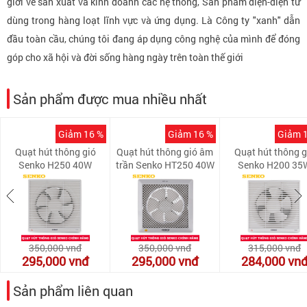
giới về sản xuất và kinh doanh các hệ thống, Sản phẩm điện-điện tử
dùng trong hàng loạt lĩnh vực và ứng dụng. Là Công ty "xanh" dẫn
đầu toàn cầu, chúng tôi đang áp dụng công nghệ của mình để đóng
góp cho xã hội và đời sống hàng ngày trên toàn thế giới
Sản phẩm được mua nhiều nhất
Giảm 16 %
Giảm 16 %
Giảm 
Quạt hút thông gió
Quạt hút thông gió âm
Quạt hút thông g
Senko H250 40W
trần Senko HT250 40W
Senko H200 35
350,000
vnđ
350,000
vnđ
315,000
vnđ
295,000
vnđ
295,000
vnđ
284,000
vn
Sản phẩm liên quan