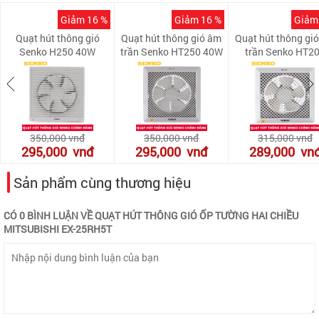
Giảm 16 %
Giảm 16 %
Giảm
Quạt hút thông gió
Quạt hút thông gió âm
Quạt hút thông gi
Senko H250 40W
trần Senko HT250 40W
trần Senko HT2
350,000
vnđ
350,000
vnđ
315,000
vnđ
295,000
vnđ
295,000
vnđ
289,000
vn
Sản phẩm cùng thương hiệu
CÓ 0 BÌNH LUẬN VỀ QUẠT HÚT THÔNG GIÓ ỐP TƯỜNG HAI CHIỀU
MITSUBISHI EX-25RH5T