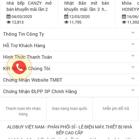
nhà bếp CANZY mở
Nhật Bản mở bán
khóa 
bán khuyến mãi lần 2
khuyến mãi lần 2 hấp
HONEYW
dẫn
bán khuy
04/03/2025
12/03/2020
16/06/
12,813
11,795
11,392
Thông Tin Công Ty
Hỗ Trợ Khách Hàng
Hình Thức Thanh Toán
Kết Nối Với Chúng Tôi
Chứng Nhận Website TMĐT
Chứng Nhận ĐLPP SP Chính Hãng
Thanh toán khi nhận
Giao hàng toàn quốc
Miễn phí đổi trả
hàng
ALOBUY VIỆT NAM - PHÂN PHỐI SỈ - LẺ ĐIỆN MÁY, THIẾT BỊ NHÀ
BẾP CAO CẤP