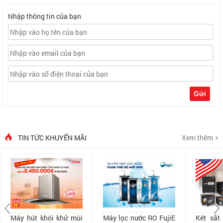
Nhập thông tin của bạn
Gửi
TIN TỨC KHUYẾN MÃI
Xem thêm
Máy hút khói khử mùi
Máy lọc nước RO FujiE
Két sắt