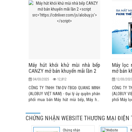
Máy hút khói khử mùi nhà bếp
Máy lọc 
CANZY mở bán khuyến mãi lần 2
mở bán k
04/03/2025
12,812
12/03/20
CÔNG TY TNHH TM-DV-TBGĐ QUANG MINH
CÔNG TY T
(ALOBUY VIỆT NAM) - Đại lý ủy quyền phân
(ALOBUY VIỆ
phối mua bán Máy hút mùi bếp, Máy hút
phối Máy lọ
khói nhà bếp, quạt hút mùi bếp, máy khử
Bản nhập k
mùi nhập khẩu chính hãng cao cấp KAFF,
thức tại thị
CHỨNG NHẬN WEBSITE THƯƠNG MẠI ĐIỆN 
TAKA, SEVILLA, CANZY, FASTER,
MALLOCA, RINNAI, TEKA, BLUESTAR... nhập
khẩu chính thức tại thị trường Việt Nam
Chứng nhận
W