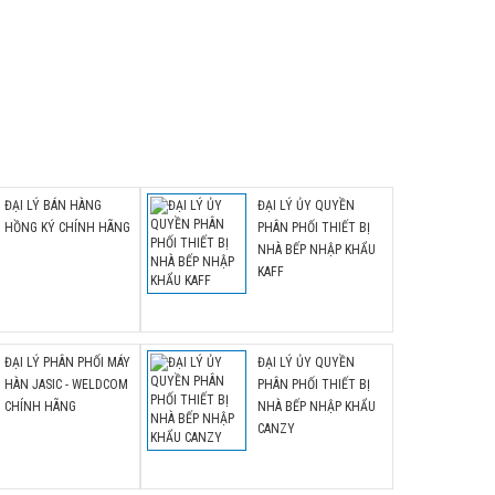
nh
ĐẠI LÝ BÁN HÀNG
ĐẠI LÝ ỦY QUYỀN
HỒNG KÝ CHÍNH HÃNG
PHÂN PHỐI THIẾT BỊ
NHÀ BẾP NHẬP KHẨU
KAFF
ĐẠI LÝ PHÂN PHỐI MÁY
ĐẠI LÝ ỦY QUYỀN
HÀN JASIC - WELDCOM
PHÂN PHỐI THIẾT BỊ
CHÍNH HÃNG
NHÀ BẾP NHẬP KHẨU
CANZY