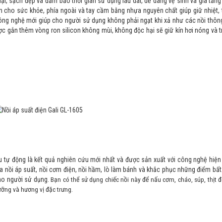
ại, sạch đẹp và đảm bảo thời gian sử dụng lâu dài, dễ dàng vệ sinh và gia tăng 
àn cho sức khỏe, phía ngoài và tay cầm bằng nhựa nguyên chất giúp giữ nhiệt, 
 công nghệ mới giúp cho người sử dụng không phải ngạt khi xả như các nồi thô
ợc gắn thêm vòng ron silicon không mùi, không độc hại sẽ giữ kín hơi nóng và 
 tự động là kết quả nghiên cứu mới nhất và được sản xuất với công nghệ hiện
a nồi áp suất, nồi cơm điện, nồi hầm, lò làm bánh và khắc phục những điểm bất
 cho người sử dụng.
Bạn có thể sử dụng chiếc nồi này để nấu cơm, cháo, súp, thịt 
ỡng và hương vị đặc trưng.