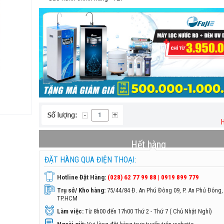
H
Hết hàng
ĐẶT HÀNG QUA ĐIỆN THOẠI:
Hotline Đặt Hàng:
(028) 62 77 99 88 | 0919 899 779
Trụ sở/ Kho hàng:
75/44/84 Đ. An Phú Đông 09, P. An Phú Đông,
TP.HCM
Làm việc:
Từ 8h00 đến 17h00 Thứ 2 - Thứ 7 ( Chủ Nhật Nghỉ)