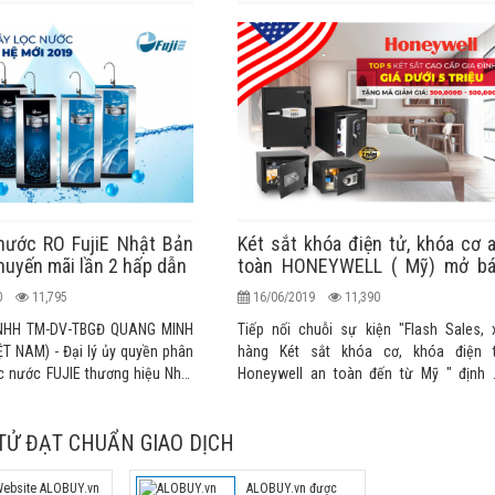
nước RO FujiE Nhật Bản
Két sắt khóa điện tử, khóa cơ 
huyến mãi lần 2 hấp dẫn
toàn HONEYWELL ( Mỹ) mở b
khuyến mãi lần 2
20
11,795
16/06/2019
11,390
NHH TM-DV-TBGĐ QUANG MINH
Tiếp nối chuỗi sự kiện "Flash Sales, 
T NAM) - Đại lý ủy quyền phân
hàng Két sắt khóa cơ, khóa điện 
c nước FUJIE thương hiệu Nhật
Honeywell an toàn đến từ Mỹ " định 
hẩu chính hãng cao cấp chính
hàng tháng thành công đợt 1 vừa qua, 
 trường Việt Nam
thống ALOBUY Việt Nam tiếp tục mang đến
TỬ ĐẠT CHUẨN GIAO DỊCH
Quý khách hàng những cơ hội và hình th
mua hàng hấp dẫn ưu đãi lớn nhất tro
năm lần 2 này bằng việc giảm giá từ 30
ebsite ALOBUY.vn
ALOBUY.vn được