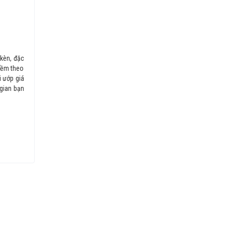
 kèn, đặc
 mềm theo
i ướp giá
 gian bạn