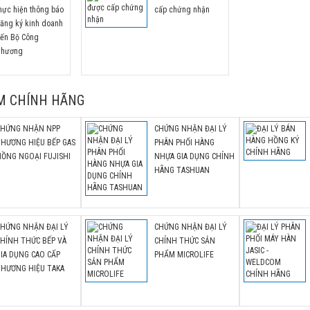
49% cho các sản phẩm két sắt gia đì
hực hiện thông báo
cấp chứng nhận
cao cấp nhập khẩu CHÍNH HÃNG.
ăng ký kinh doanh
ến Bộ Công
Thương
M CHÍNH HÃNG
CHỨNG NHẬN NPP
CHỨNG NHẬN ĐẠI LÝ
THƯƠNG HIỆU BẾP GAS
PHÂN PHỐI HÀNG
ỒNG NGOẠI FUJISHI
NHỰA GIA DỤNG CHÍNH
HÃNG TASHUAN
CHỨNG NHẬN ĐẠI LÝ
CHỨNG NHẬN ĐẠI LÝ
HÍNH THỨC BẾP VÀ
CHÍNH THỨC SẢN
IA DỤNG CAO CẤP
PHẨM MICROLIFE
THƯƠNG HIỆU TAKA