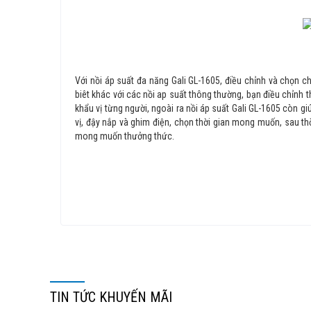
Với nồi áp suất đa năng Gali GL-1605, điều chỉnh và chọn c
biêt khác với các nồi ap suất thông thường, bạn điều chỉnh
khẩu vị từng người, ngoài ra nồi áp suất Gali GL-1605 còn 
vị, đậy nắp và ghim điện, chọn thời gian mong muốn, sau t
mong muốn thưởng thức.
TIN TỨC KHUYẾN MÃI