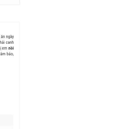
 ăn ngày
phải canh
hị em
nồi
 đảm bảo,