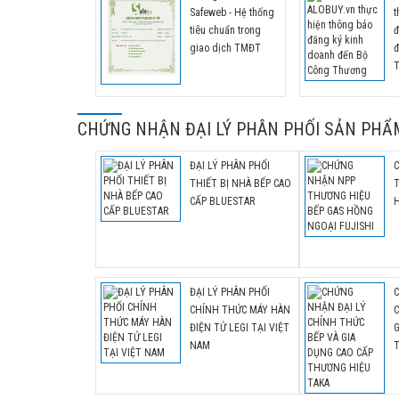
Safeweb - Hệ thống
t
tiêu chuẩn trong
đ
giao dịch TMĐT
đ
CHỨNG NHẬN ĐẠI LÝ PHÂN PHỐI SẢN PHẨ
ĐẠI LÝ PHÂN PHỐI
THIẾT BỊ NHÀ BẾP CAO
CẤP BLUESTAR
H
ĐẠI LÝ PHÂN PHỐI
CHÍNH THỨC MÁY HÀN
C
ĐIỆN TỬ LEGI TẠI VIỆT
G
NAM