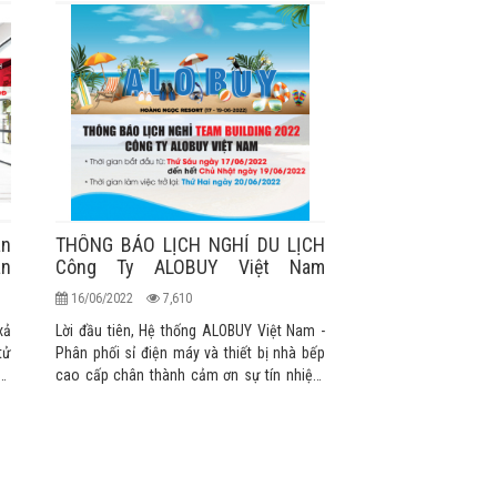
an
THÔNG BÁO LỊCH NGHỈ DU LỊCH
án
Công Ty ALOBUY Việt Nam
T6/2022
16/06/2022
7,610
xả
Lời đầu tiên, Hệ thống ALOBUY Việt Nam -
tử
Phân phối sỉ điện máy và thiết bị nhà bếp
kỳ
cao cấp chân thành cảm ơn sự tín nhiệm
Hệ
và ủng hộ của Quý khách hàng trong suốt
một năm qua. Kính chúc Quý Khách một
ức
ngày làm việc hiệu quả và may mắn!
ng
 -