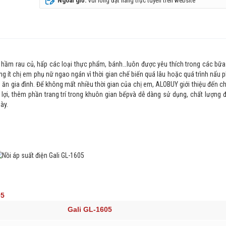
Ngoài giờ:
Vui lòng đặt hàng trực tuyến trên website
hầm rau củ, hấp các loại thực phẩm, bánh…luôn được yêu thích trong các bữa
ng ít chị em phụ nữ ngao ngán vì thời gian chế biến quá lâu hoặc quá trình nấu 
 ăn gia đình.
Để không mất nhiều thời gian của chị em, ALOBUY giới thiệu đến c
 lợi, thêm phần trang trí trong khuôn gian bếpvà dễ dàng sử dụng, chất lượng
ày.
05
Gali GL-1605