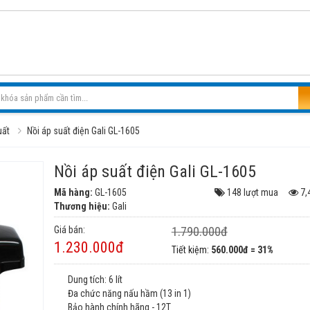
uất
Nồi áp suất điện Gali GL-1605
Nồi áp suất điện Gali GL-1605
Mã hàng:
GL-1605
148 lượt mua
7,
Thương hiệu:
Gali
Giá bán:
1.790.000đ
1.230.000đ
Tiết kiệm:
560.000đ = 31%
Dung tích: 6 lít
Đa chức năng nấu hầm (13 in 1)
Bảo hành chính hãng - 12T