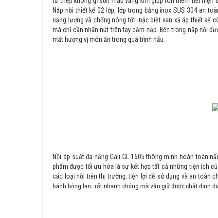
từ thép không gỉ sơn mà
u vàng kim giúp tôn thêm nét hiện đ
Nắp nồi thiết kế 02 lớp, lớp trong bằng inox SUS 304 an to
năng lượng và chống nóng tốt.
ặc biệt van xả áp thiết kế
Đ
mà chỉ cần nhấn nút trên tay cầm nắp. Bên trong nắp nồi đư
mất hương vị món ăn trong quá trình nấu.
Nồi áp suất đa năng Gali GL-1605 thông minh hoàn toàn nấu
phẩm được tối ưu hóa là sự kết hợp tất cả những tiện ích củ
các loại nồi trên thị trường, tiện lợi dễ sử dụng và an toàn
bánh bông lan…rất nhanh chóng mà vẫn giữ được chất dinh dư