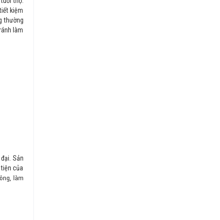
tuổi thọ.
tiết kiệm
ng thường
tránh làm
 đại. Sản
 tiện của
đông, làm