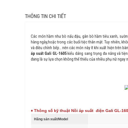
THÔNG TIN CHI TIẾT
Các món hầm như bò nấu đậu, gân bò hầm tiêu xanh, sườn 
hàng ngày,hoặc trong các buổi tiệc thân mật. Tuy nhiên, khô
và điều chỉnh bếp… nên các món này ít khi xuất hiện trên bàn
áp suất Gali GL-1605
kiểu dáng sang trọng đa năng và tiện
đang là sự lựa chọn không thể thiếu của nhiều phụ nữ ngay n
♦
Thông số kỹ thuật Nồi áp suất điện Gali GL-16
Hãng sản xuất/Model