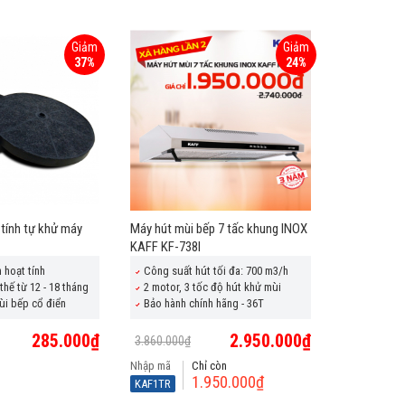
Giảm
Giảm
37%
24%
 tính tự khử máy
Máy hút mùi bếp 7 tấc khung INOX
KAFF KF-738I
 hoạt tính
Công suất hút tối đa: 700 m3/h
thế từ 12 - 18 tháng
2 motor, 3 tốc độ hút khử mùi
ùi bếp cổ điển
Bảo hành chính hãng - 36T
285.000₫
2.950.000₫
3.860.000₫
Nhập mã
Chỉ còn
1.950.000₫
KAF1TR