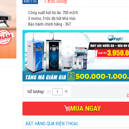
1.850.000₫
KAF1TR
Công suất hút tối đa: 700 m3/h
2 motor, 3 tốc độ hút khử mùi
Bảo hành chính hãng - 36T
C
MUA NGAY
ĐẶT HÀNG QUA ĐIỆN THOẠI: