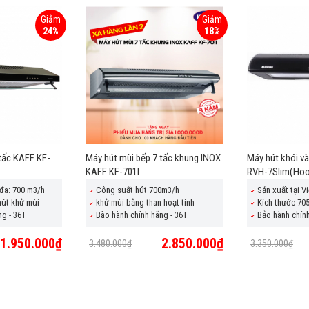
Giảm
Giảm
24%
18%
tấc KAFF KF-
Máy hút mùi bếp 7 tấc khung INOX
Máy hút khói và
KAFF KF-701I
RVH-7Slim(Ho
 đa: 700 m3/h
Công suất hút 700m3/h
Sản xuất tại V
hút khử mùi
khử mùi bằng than hoạt tính
Kích thước 70
ng - 36T
Bào hành chính hãng - 36T
Bảo hành chín
1.950.000₫
2.850.000₫
3.480.000₫
3.350.000₫