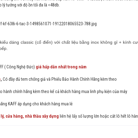
lý tưởng với độ ồn tối đa là <48db.
ểu dáng classic (cổ điển) với chất liệu bằng inox không gỉ + kính c
bếp.
FF ( Công Nghệ Đức)
giá hấp dẫn nhất trong năm
)
,
Có đầy đủ tem chống giả và Phiếu Bảo Hành Chính Hãng kèm theo
o hành chính hãng kèm theo kể cả khách hàng mua linh phụ kiện của máy
 hãng KAFF áp dụng cho khách hàng mua lẻ
 lý, cửa hàng, nhà thầu xây dựng
liên hệ lấy số lượng lớn hoặc cắt lô hết lô hà