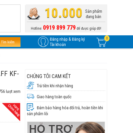
10.000
Sản phẩm
đang bán
0919 899 779
Hotline:
để được giúp đỡ!
0
Đăng nhập & Đăng ký
Tìm kiếm
Tài khoản
I
AFF KF-
CHÚNG TÔI CAM KẾT
Trả tiền khi nhận hàng
756 lượt xem
Giao hàng toàn quốc
Đảm bảo hàng hóa đổi trả, hoàn tiền khi
sản phẩm lỗi