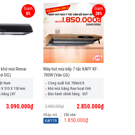
Giảm
Giảm
8%
28%
 khử mùi Rinnai
Máy hút mùi bếp 7 tấc KAFF KF-
od-DG)
700W (Vân Gỗ)
iệt Nam
Công suất hút 700m3/h
5 X 510 X 150 mm
khử mùi bằng than hoạt tính
h hãng 24T
Bào hành chính hãng - 36T
3.090.000₫
2.850.000₫
3.980.000₫
Nhập mã
Chỉ còn
1.850.000₫
KAF1TR