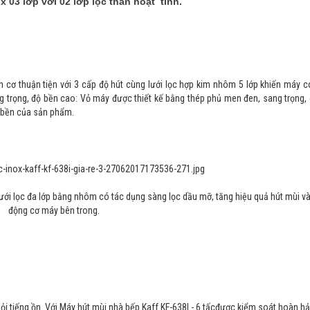
ox 03 lớp với 02 lớp lọc than hoạt tính.
n cơ thuận tiện với 3 cấp độ hút cùng lưới lọc hợp kim nhôm 5 lớp khiến máy c
ng trọng, độ bền cao: Vỏ máy được thiết kế bằng thép phủ men đen, sang trọng,
 bền của sản phẩm.
ưới lọc đa lớp bằng nhôm có tác dụng sàng lọc dầu mỡ, tăng hiệu quả hút mùi v
động cơ máy bên trong.
ỏi tiếng ồn. Với Máy hút mùi nhà bếp Kaff KF-638I - 6 tấcđược kiểm soát hoàn h