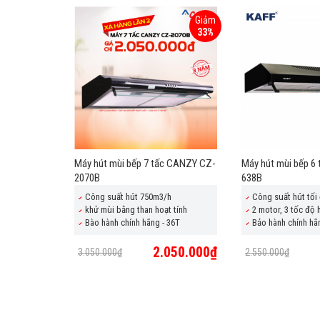
Giảm
33%
Máy hút mùi bếp 7 tấc CANZY CZ-
Máy hút mùi bếp 6 
2070B
638B
Công suất hút 750m3/h
Công suất hút tối
khử mùi bằng than hoạt tính
2 motor, 3 tốc độ 
Bào hành chính hãng - 36T
Bảo hành chính hã
2.050.000₫
3.050.000₫
2.550.000₫