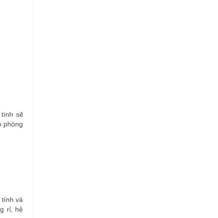
tính sẽ
o phòng
 tính và
 rỉ, hệ