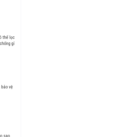
ó thể lọc
 chống gỉ
à bảo vệ
ảo sao