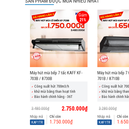
SẢN PHẨM ĐƯỢC MUA NHIỀU NHẤT
Giảm
21%
Máy hút mùi bếp 7 tấc KAFF KF-
Máy hút mùi bếp 7 
703B / 8730B
701B / 8710B
Công suất hút 700m3/h
Công suất hút 70
khử mùi bằng than hoạt tính
khử mùi bằng than
Bào hành chính hãng - 36T
Bào hành chính hã
2.750.000₫
3.480.000₫
3.280.000₫
Nhập mã
Chỉ còn
Nhập mã
Chỉ còn
1.750.000₫
1.650
KAF1TR
KAF1TR