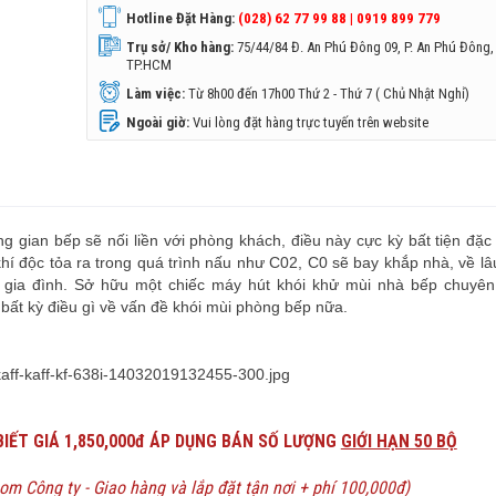
Hotline Đặt Hàng:
(028) 62 77 99 88 | 0919 899 779
Trụ sở/ Kho hàng:
75/44/84 Đ. An Phú Đông 09, P. An Phú Đông,
TP.HCM
Làm việc:
Từ 8h00 đến 17h00 Thứ 2 - Thứ 7 ( Chủ Nhật Nghỉ)
Ngoài giờ:
Vui lòng đặt hàng trực tuyến trên website
gian bếp sẽ nối liền với phòng khách, điều này cực kỳ bất tiện đặc 
í độc tỏa ra trong quá trình nấu như C02, C0 sẽ bay khắp nhà, về lâ
 gia đình. Sở hữu một chiếc máy hút khói khử mùi nhà bếp chuyên
g bất kỳ điều gì về vấn đề khói mùi phòng bếp nữa.
BIẾT GIÁ 1,850,000đ ÁP DỤNG BÁN SỐ LƯỢNG
GIỚI HẠN 50 BỘ
m Công ty - Giao hàng và lắp đặt tận nơi + phí 100,000đ)