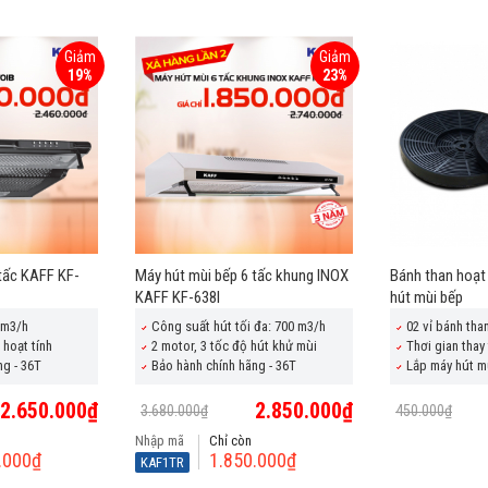
Giảm
Giảm
19%
23%
tấc KAFF KF-
Máy hút mùi bếp 6 tấc khung INOX
Bánh than hoạt
KAFF KF-638I
hút mùi bếp
0m3/h
Công suất hút tối đa: 700 m3/h
02 vỉ bánh than
 hoạt tính
2 motor, 3 tốc độ hút khử mùi
Thơi gian thay 
ng - 36T
Bảo hành chính hãng - 36T
Lắp máy hút m
2.650.000₫
2.850.000₫
3.680.000₫
450.000₫
Nhập mã
Chỉ còn
.000₫
1.850.000₫
KAF1TR