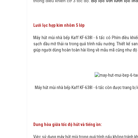
thống điều khiển cơ 3 tốc độ.
Bộ lọc với lưới lọc in
Lưới lọc hợp kim nhôm 5 lớp
Máy hút mùi nhà bếp Kaff KF-638I - 6 tấc có Phím điều khiể
sạch dầu mỡ thải ra trong quá trình nấu nướng. Thiết kế sa
giúp người dùng hoàn toàn hài lòng về mẫu mã cũng như độ
Máy hút mùi nhà bếp Kaff KF-638I - 6 tấc
còn được trang bị l
Dung hòa giữa tốc độ hút và tiếng ồn:
Việc sử dụng máy hút mùi trong quá trình nấu không tránh kh