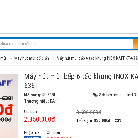
 mùi
Máy hút mùi cổ điển
Máy hút mùi bếp 6 tấc khung INOX KAFF KF-638
Máy hút mùi bếp 6 tấc khung INOX K
638I
Mã hàng:
KF-638I
275 lượt mua
13,
Thương hiệu:
KAFF
Giá bán:
3.680.000đ
2.850.000đ
Tiết kiệm:
830.000đ = 23%
Nhập mã
Chỉ còn