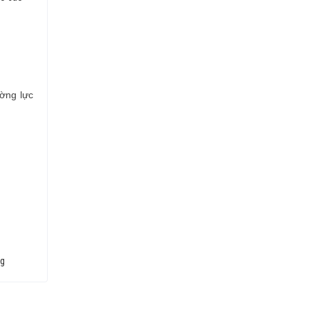
ường lực
ng