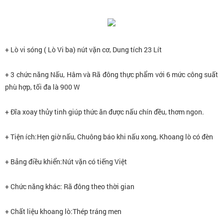
+ Lò vi sóng ( Lò Vi ba) nút vặn cơ, Dung tích 23 Lít
+ 3 chức năng Nấu, Hâm và Rã đông thực phẩm với 6 mức công suất
phù hợp, tối đa là 900 W
+ Đĩ
a xoay thủy tinh giúp thức ăn được nấu chín đều, thơm ngon.
+ Tiện ích:Hẹn giờ nấu, Chuông báo khi nấu xong, Khoang lò có đèn
+ Bảng điều khiển:Nút vặn có tiếng Việt
+ Chức năng khác: Rã đông theo thời gian
+ Chất liệu khoang lò:Thép tráng men