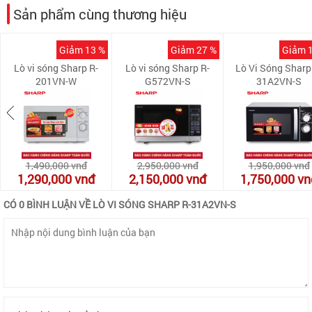
Sản phẩm cùng thương hiệu
Giảm 13 %
Giảm 27 %
Giảm 
Lò vi sóng Sharp R-
Lò vi sóng Sharp R-
Lò Vi Sóng Sharp
201VN-W
G572VN-S
31A2VN-S
1,490,000
vnđ
2,950,000
vnđ
1,950,000
vnđ
1,290,000
vnđ
2,150,000
vnđ
1,750,000
vn
CÓ 0 BÌNH LUẬN VỀ LÒ VI SÓNG SHARP R-31A2VN-S