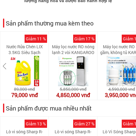
lượng hàng hóa và được bảo hành hợp lệ
Sản phẩm thường mua kèm theo
Giảm 11 %
Giảm 17 %
Giảm 
Nước Rửa Chén LIX
Máy lọc nước RO nóng
Máy lọc nước RO
3.5KG Siêu Sạch
lạnh 2 vòi KANGAROO
gầm, không tủ KA
Hương Chanh - NS351
KG61A3 (5 cấp lọc -
SLIM S-S038 (8 
Làm lạnh nhanh bằng
lọc)
Block)
89,000
vnđ
5,850,000
vnđ
4,590,000
vnđ
79,000
vnđ
4,850,000
vnđ
3,950,000
vn
Sản phẩm được mua nhiều nhất
Giảm 13 %
Giảm 27 %
Giảm 
Lò vi sóng Sharp R-
Lò vi sóng Sharp R-
Lò Vi Sóng Sharp