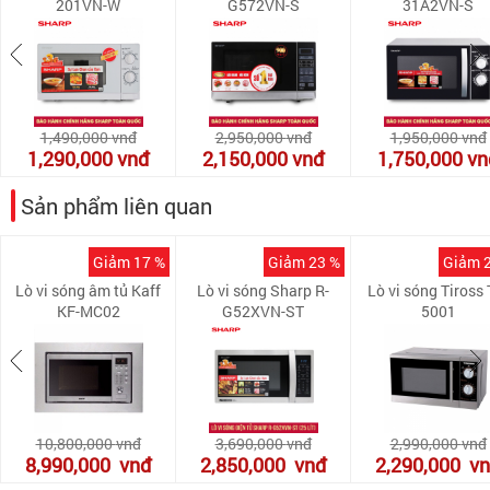
201VN-W
G572VN-S
31A2VN-S
1,490,000
vnđ
2,950,000
vnđ
1,950,000
vnđ
1,290,000
vnđ
2,150,000
vnđ
1,750,000
vn
Sản phẩm liên quan
Giảm 17 %
Giảm 23 %
Giảm 
Lò vi sóng âm tủ Kaff
Lò vi sóng Sharp R-
Lò vi sóng Tiross 
KF-MC02
G52XVN-ST
5001
10,800,000
vnđ
3,690,000
vnđ
2,990,000
vnđ
8,990,000
vnđ
2,850,000
vnđ
2,290,000
v