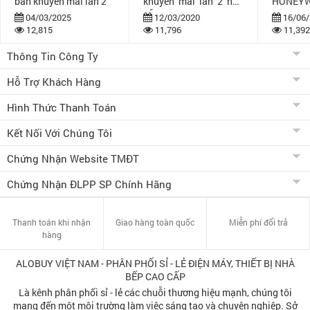
bán khuyến mãi lần 2
khuyến mãi lần 2 hấp
HONEYW
dẫn
bán khuy
04/03/2025
12/03/2020
16/06/
12,815
11,796
11,392
Thông Tin Công Ty
Hỗ Trợ Khách Hàng
Hình Thức Thanh Toán
Kết Nối Với Chúng Tôi
Chứng Nhận Website TMĐT
Chứng Nhận ĐLPP SP Chính Hãng
Thanh toán khi nhận
Giao hàng toàn quốc
Miễn phí đổi trả
hàng
ALOBUY VIỆT NAM - PHÂN PHỐI SỈ - LẺ ĐIỆN MÁY, THIẾT BỊ NHÀ
BẾP CAO CẤP
Là kênh phân phối sỉ - lẻ các chuỗi thương hiệu mạnh, chúng tôi
mang đến một môi trường làm việc sáng tạo và chuyên nghiệp. Sở