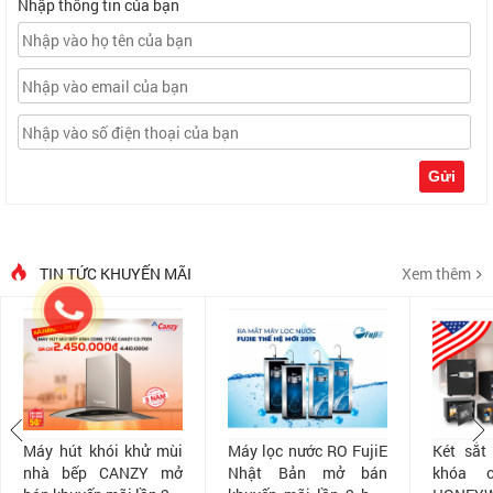
Nhập thông tin của bạn
Gửi
TIN TỨC KHUYẾN MÃI
Xem thêm
Máy hút khói khử mùi
Máy lọc nước RO FujiE
Két sắt
nhà bếp CANZY mở
Nhật Bản mở bán
khóa 