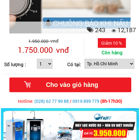
243
12,187
vnđ
1.950.000
Giảm 10 %
1.750.000
vnđ
Còn hàng
Số lượng :
Có tại:
Hotline:
(028) 62 77 99 88
/
0919 899 779
(8h-17h30)