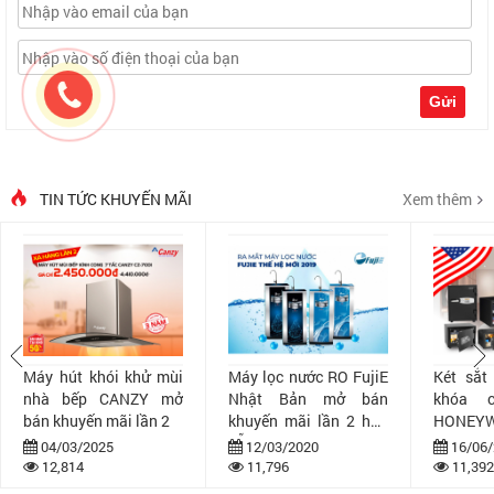
Gửi
TIN TỨC KHUYẾN MÃI
Xem thêm
Máy hút khói khử mùi
Máy lọc nước RO FujiE
Két sắt
nhà bếp CANZY mở
Nhật Bản mở bán
khóa 
bán khuyến mãi lần 2
khuyến mãi lần 2 hấp
HONEYW
dẫn
bán khuy
04/03/2025
12/03/2020
16/06/
12,814
11,796
11,392