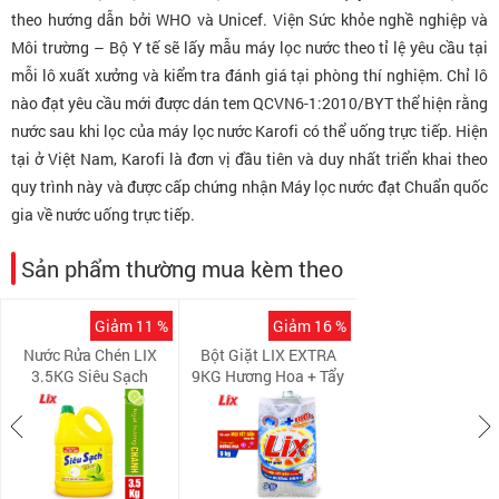
theo hướng dẫn bởi WHO và Unicef. Viện Sức khỏe nghề nghiệp và
Môi trường – Bộ Y tế sẽ lấy mẫu máy lọc nước theo tỉ lệ yêu cầu tại
mỗi lô xuất xưởng và kiểm tra đánh giá tại phòng thí nghiệm. Chỉ lô
nào đạt yêu cầu mới được dán tem QCVN6-1:2010/BYT thể hiện rằng
nước sau khi lọc của máy lọc nước Karofi có thể uống trực tiếp. Hiện
tại ở Việt Nam, Karofi là đơn vị đầu tiên và duy nhất triển khai theo
quy trình này và được cấp chứng nhận Máy lọc nước đạt Chuẩn quốc
gia về nước uống trực tiếp.
Sản phẩm thường mua kèm theo
Giảm 11 %
Giảm 16 %
Nước Rửa Chén LIX
Bột Giặt LIX EXTRA
3.5KG Siêu Sạch
9KG Hương Hoa + Tẩy
Hương Chanh - NS351
Sạch Cực Mạnh Vết
Bẩn - EB010