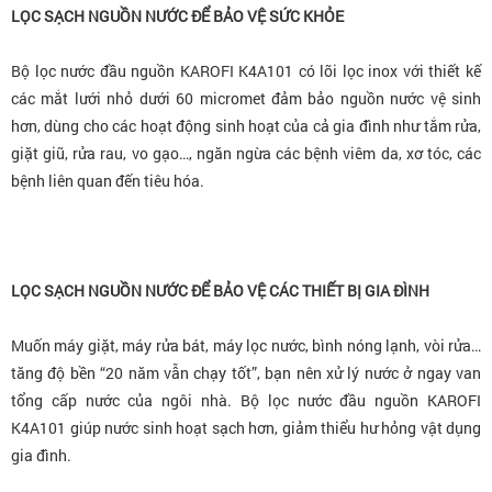
LỌC SẠCH NGUỒN NƯỚC ĐỂ BẢO VỆ SỨC KHỎE
Bộ lọc nước đầu nguồn KAROFI K4A101
có lõi lọc inox với thiết kế
các mắt lưới nhỏ dưới 60 micromet đảm bảo nguồn nước vệ sinh
hơn, dùng cho các hoạt động sinh hoạt của cả gia đình như tắm rửa,
giặt giũ, rửa rau, vo gạo…, ngăn ngừa các bệnh viêm da, xơ tóc, các
bệnh liên quan đến tiêu hóa.
LỌC SẠCH NGUỒN NƯỚC ĐỂ BẢO VỆ CÁC THIẾT BỊ GIA ĐÌNH
Muốn máy giặt, máy rửa bát, máy lọc nước, bình nóng lạnh, vòi rửa…
tăng độ bền “20 năm vẫn chạy tốt”, bạn nên xử lý nước ở ngay van
tổng cấp nước của ngôi nhà.
Bộ lọc nước đầu nguồn KAROFI
K4A101
giúp nước sinh hoạt sạch hơn, giảm thiểu hư hỏng vật dụng
gia đình.