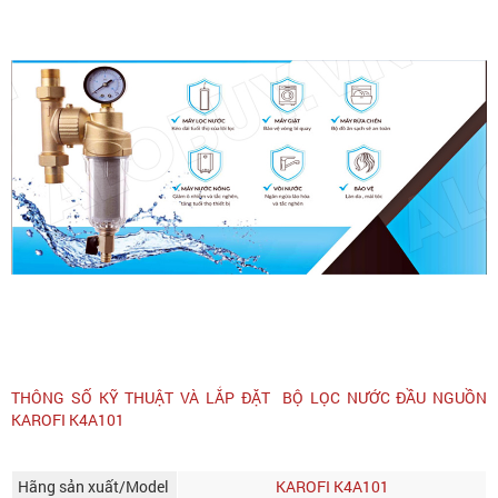
THÔNG SỐ KỸ THUẬT VÀ LẮP ĐẶT BỘ LỌC NƯỚC ĐẦU NGUỒN
KAROFI K4A101
Hãng sản xuất/Model
KAROFI K4A101