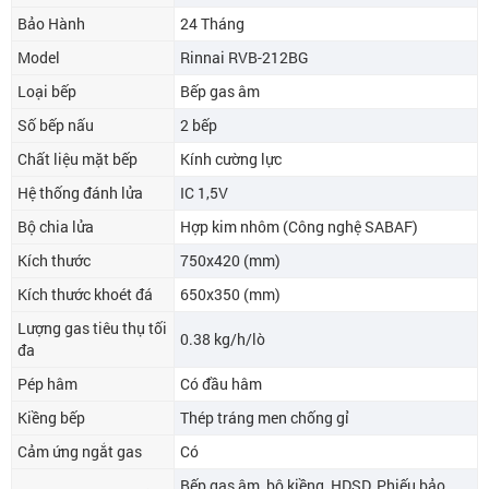
Bảo Hành
24 Tháng
Model
Rinnai RVB-212BG
Loại bếp
Bếp gas âm
Số bếp nấu
2 bếp
Chất liệu mặt bếp
Kính cường lực
Hệ thống đánh lửa
IC 1,5V
Bộ chia lửa
Hợp kim nhôm (Công nghệ SABAF)
Kích thước
750x420 (mm)
Kích thước khoét đá
650x350 (mm)
Lượng gas tiêu thụ tối
0.38 kg/h/lò
đa
Pép hâm
Có đầu hâm
Kiềng bếp
Thép tráng men chống gỉ
Cảm ứng ngắt gas
Có
Bếp gas âm, bộ kiềng, HDSD, Phiếu bảo