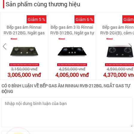
Sản phẩm cùng thương hiệu
Giảm 5 %
Giảm 6 %
Giảm
Bếp gas âm Rinnai
Bếp gas âm 3 lò Rinnai
Bếp gas âm Rinn
RVB-212BG, Ngắt gas
RVB-312BG, Ngắt ga tự
RVB-2Gi(B), cảm 
tự động
động
ngắt gas
3,150,000
vnđ
4,250,000
vnđ
4,590,000
vnđ
3,005,000
vnđ
4,005,000
vnđ
4,370,000
vn
CÓ 0 BÌNH LUẬN VỀ BẾP GAS ÂM RINNAI RVB-212BG, NGẮT GAS TỰ
ĐỘNG