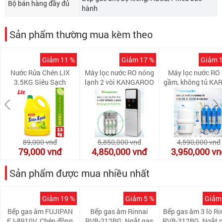
Bộ bán hàng đầy đủ
hành
Sản phẩm thường mua kèm theo
Giảm 11 %
Giảm 17 %
Giảm 
Nước Rửa Chén LIX
Máy lọc nước RO nóng
Máy lọc nước RO
3.5KG Siêu Sạch
lạnh 2 vòi KANGAROO
gầm, không tủ KA
Hương Chanh - NS351
KG61A3 (5 cấp lọc -
SLIM S-S038 (8 
Làm lạnh nhanh bằng
lọc)
Block)
89,000
vnđ
5,850,000
vnđ
4,590,000
vnđ
79,000
vnđ
4,850,000
vnđ
3,950,000
vn
Sản phẩm được mua nhiều nhất
Giảm 19 %
Giảm 5 %
Giảm
Bếp gas âm FUJIPAN
Bếp gas âm Rinnai
Bếp gas âm 3 lò Ri
FJ-8910V, Chén đồng
RVB-212BG, Ngắt gas
RVB-312BG, Ngắt g