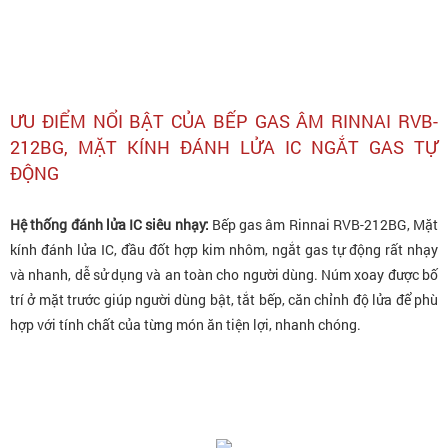
ƯU ĐIỂM NỔI BẬT CỦA BẾP GAS ÂM RINNAI RVB-
212BG, MẶT KÍNH ĐÁNH LỬA IC NGẮT GAS TỰ
ĐỘNG
Hệ thống đánh lửa IC siêu nhạy:
Bếp gas âm Rinnai RVB-212BG, Mặt
kính đánh lửa IC, đầu đốt hợp kim nhôm, ngắt gas tự động rất nhạy
và nhanh, dễ sử dụng và an toàn cho người dùng. Núm xoay được bố
trí ở mặt trước giúp người dùng bật, tắt bếp, căn chỉnh độ lửa để phù
hợp với tính chất của từng món ăn tiện lợi, nhanh chóng.