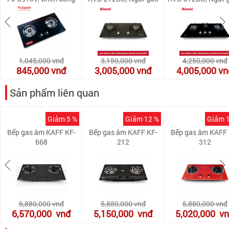
nguyên khối
tự động
động
1,045,000
vnđ
3,150,000
vnđ
4,250,000
vnđ
845,000
vnđ
3,005,000
vnđ
4,005,000
vn
Sản phẩm liên quan
Giảm 5 %
Giảm 12 %
Giảm 
Bếp gas âm KAFF KF-
Bếp gas âm KAFF KF-
Bếp gas âm KAFF 
668
212
312
6,880,000
vnđ
5,880,000
vnđ
5,880,000
vnđ
6,570,000
vnđ
5,150,000
vnđ
5,020,000
v