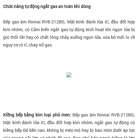
Chức năng tự động ngắt gas an toàn khi dùng
Bếp gas âm Rinnai RVB-212BG
, Mặt kính đánh lửa IC, đầu đốt hợp
kim nhôm, có
Cảm biến ngắt gas tự động kích hoạt khi ngọn lửa bị
gió thổi tắt hay có chất lỏng chảy xuống ngọn lửa, xóa bỏ mối lo về
nguy cơ rò rỉ, cháy nổ gas.
Kiềng bếp bằng kim loại phủ men:
Bếp gas âm Rinnai RVB-212BG
,
Mặt kính đánh lửa IC, đầu đốt hợp kim nhôm, ngắt gas tự động
có
kiềng bếp Độ bền cao, không bị méo mó hay bị bào mòn dưới áp lực
của xoong nồi lớn và nhiệt độ cao. Bao phủ bên ngoài kiềng là lớp