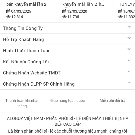
bán khuyến mãi lần 2
khuyến mãi lần 2 hấp
HONEYW
dẫn
bán khuy
04/03/2025
12/03/2020
16/06/
12,814
11,796
11,392
Thông Tin Công Ty
Hỗ Trợ Khách Hàng
Hình Thức Thanh Toán
Kết Nối Với Chúng Tôi
Chứng Nhận Website TMĐT
Chứng Nhận ĐLPP SP Chính Hãng
Thanh toán khi nhận
Giao hàng toàn quốc
Miễn phí đổi trả
hàng
ALOBUY VIỆT NAM - PHÂN PHỐI SỈ - LẺ ĐIỆN MÁY, THIẾT BỊ NHÀ
BẾP CAO CẤP
Là kênh phân phối sỉ - lẻ các chuỗi thương hiệu mạnh, chúng tôi