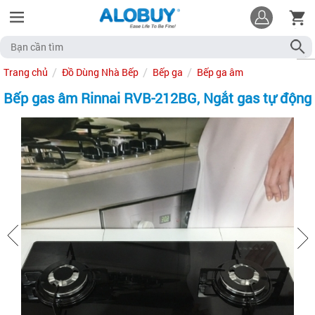
Trang chủ
Đồ Dùng Nhà Bếp
Bếp ga
Bếp ga âm
Bếp gas âm Rinnai RVB-212BG, Ngắt gas tự động