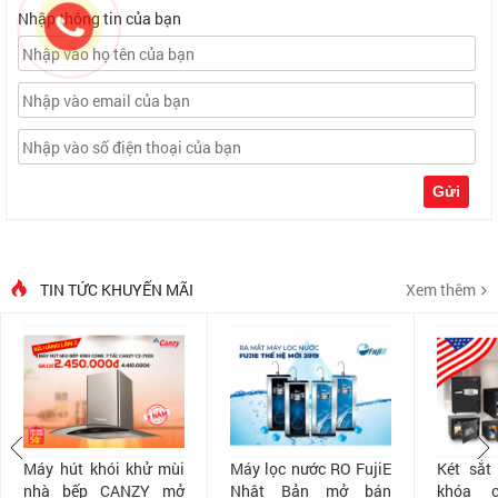
Nhập thông tin của bạn
Gửi
TIN TỨC KHUYẾN MÃI
Xem thêm
Máy hút khói khử mùi
Máy lọc nước RO FujiE
Két sắt
nhà bếp CANZY mở
Nhật Bản mở bán
khóa 