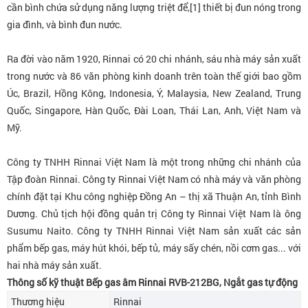
cần bình chứa sử dụng năng lượng triệt để,[1] thiết bị đun nóng trong
gia đình, và bình đun nước.
Ra đời vào năm 1920, Rinnai có 20 chi nhánh, sáu nhà máy sản xuất
trong nước và 86 văn phòng kinh doanh trên toàn thế giới bao gồm
Úc, Brazil, Hồng Kông, Indonesia, Ý, Malaysia, New Zealand, Trung
Quốc, Singapore, Hàn Quốc, Đài Loan, Thái Lan, Anh, Việt Nam và
Mỹ.
Công ty TNHH Rinnai Việt Nam là một trong những chi nhánh của
Tập đoàn Rinnai. Công ty Rinnai Việt Nam có nhà máy và văn phòng
chính đặt tại Khu công nghiệp Đồng An – thị xã Thuận An, tỉnh Bình
Dương. Chủ tịch hội đồng quản trị Công ty Rinnai Việt Nam là ông
Susumu Naito. Công ty TNHH Rinnai Việt Nam sản xuất các sản
phẩm bếp gas, máy hút khói, bếp tủ, máy sấy chén, nồi cơm gas... với
hai nhà máy sản xuất.
Thông số kỹ thuật Bếp gas âm Rinnai RVB-212BG, Ngắt gas tự động
Thương hiệu
Rinnai