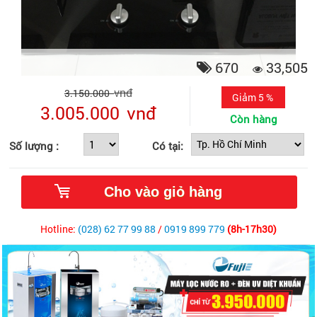
670
33,505
vnđ
3.150.000
Giảm 5 %
3.005.000
vnđ
Còn hàng
Số lượng :
Có tại:
Hotline:
(028) 62 77 99 88
/
0919 899 779
(8h-17h30)