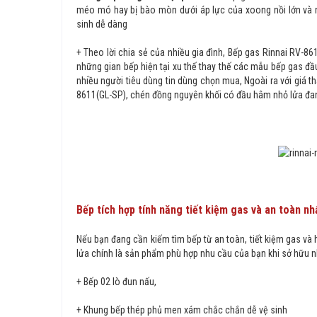
méo mó hay bị bào mòn dưới áp lực của xoong nồi lớn và nh
sinh dễ dàng
+ Theo lời chia sẻ của nhiều gia đình, Bếp gas Rinnai RV-
những gian bếp hiện tại xu thế thay thế các mẫu bếp gas đ
nhiều người tiêu dùng tin dùng chọn mua, Ngoài ra với giá t
8611(GL-SP), chén đồng nguyên khối có đầu hâm nhỏ lửa
đan
Bếp tích hợp tính năng tiết kiệm gas và an toàn nh
Nếu bạn đang cần kiếm tìm bếp từ an toàn, tiết kiệm gas và
lửa chính là sản phẩm phù hợp nhu cầu của bạn khi sở hữu n
+ Bếp 02 lò đun nấu,
+ Khung bếp thép phủ men xám chắc chắn dễ vệ sinh