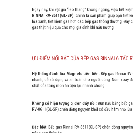
Ngày nay, khi vật giá “leo thang” không ngừng, việc tiết ki
RINNAI RV-8611(GL-SP)
chính là sản phẩm giúp bạn tiết k
lửa xanh, tiết kiệm gas hơn các bếp gas thông thường. Đây c
gas thật hiệu quả cho mọi gia đình khi nấu nướng.
ƯU ĐIỂM NỔI BẬT CỦA BẾP GAS RINNAI 6 TẤC
Hệ thống đánh lửa Magneto tiên tiến:
Bếp gas Rinnai RV
nhanh, dễ sử dụng và an toàn cho người dùng. Núm xoay được
chất của từng món ăn tiện lợi, nhanh chóng.
Không có hiện tượng bị đen đáy nồi:
Đun nấu bằng bếp gas
RV-8611(GL-SP),chén đồng nguyên khối có đầu hâm nhỏ lửa l
Đặc biệt:
Bếp gas Rinnai RV-8611(GL-SP) chén đồng nguyên
nóng cho thức ăn.