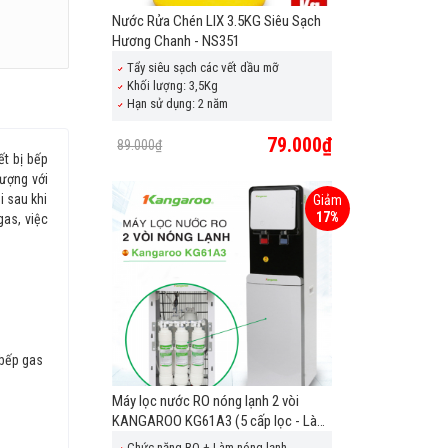
Nước Rửa Chén LIX 3.5KG Siêu Sạch
Hương Chanh - NS351
Tẩy siêu sạch các vết dầu mỡ
Khối lượng: 3,5Kg
Hạn sử dụng: 2 năm
79.000₫
89.000₫
t bị bếp
tượng với
i sau khi
Giảm
17%
gas, việc
 bếp gas
Máy lọc nước RO nóng lạnh 2 vòi
KANGAROO KG61A3 (5 cấp lọc - Làm
lạnh nhanh bằng Block)
Chức năng RO + Làm nóng lạnh