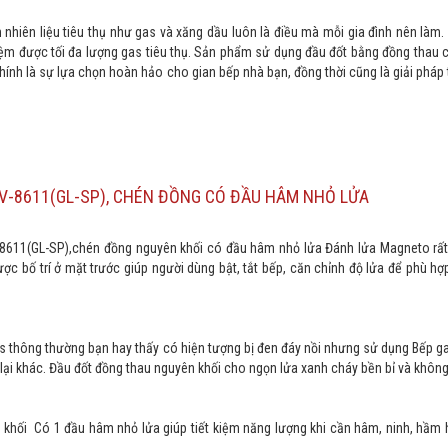
ệm nhiên liệu tiêu thụ như gas và xăng dầu luôn là điều mà mỗi gia đình nên làm.
iệm được tối đa lượng gas tiêu thụ. Sản phẩm sử dụng đầu đốt bằng đồng thau
hính là sự lựa chọn hoàn hảo cho gian bếp nhà bạn, đồng thời cũng là giải pháp 
 RV-8611(GL-SP), CHÉN ĐỒNG CÓ ĐẦU HÂM NHỎ LỬA
-8611(GL-SP),chén đồng nguyên khối có đầu hâm nhỏ lửa Đánh lửa Magneto rất
 bố trí ở mặt trước giúp người dùng bật, tắt bếp, căn chỉnh độ lửa để phù hợp
 thông thường bạn hay thấy có hiện tượng bị đen đáy nồi nhưng sử dụng Bếp g
ại khác. Đầu đốt đồng thau nguyên khối cho ngọn lửa xanh cháy bền bỉ và không
 khối
Có 1 đầu hâm nhỏ lửa giúp tiết kiệm năng lượng khi cần hâm, ninh, hầm 