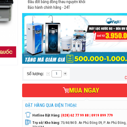
Đầu đốt bằng đồng thau nguyên khối
Bảo hành chính hãng - 24T
C
MUA NGAY
ĐẶT HÀNG QUA ĐIỆN THOẠI:
Hotline Đặt Hàng:
(028) 62 77 99 88 | 0919 899 779
Trụ sở/ Kho hàng:
75/44/84 Đ. An Phú Đông 09, P. An Phú Đông,