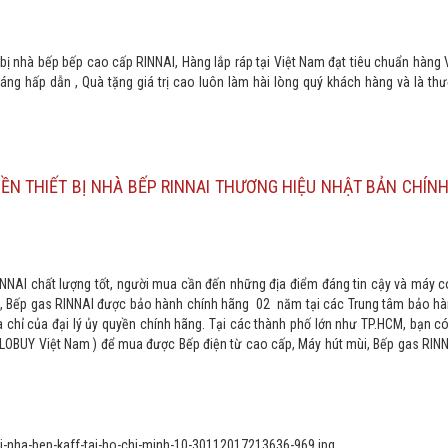
ị nhà bếp bếp cao cấp RINNAI, Hàng lắp ráp tại Việt Nam đạt tiêu chuẩn hàng
áng hấp dẫn , Quà tặng giá trị cao luôn làm hài lòng quý khách hàng và là th
YỀN THIẾT BỊ NHÀ BẾP RINNAI THƯƠNG HIỆU NHẬT BẢN CHÍN
INNAI chất lượng tốt, người mua cần đến những địa điểm đáng tin cậy và máy c
i, Bếp gas RINNAI được bảo hành chính hãng 02 năm tại các Trung tâm bảo hà
a chỉ của đại lý ủy quyền chính hãng. Tại các thành phố lớn như TP.HCM, bạn c
BUY Việt Nam ) để mua được Bếp điện từ cao cấp, Máy hút mùi, Bếp gas RINN