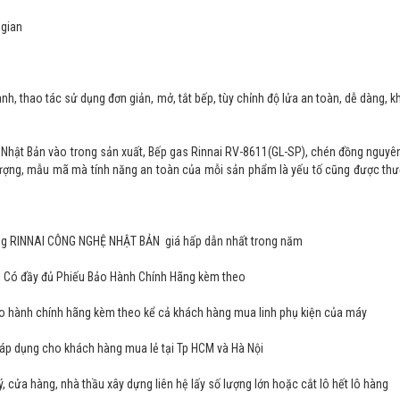
 gian
, thao tác sử dụng đơn giản, mở, tắt bếp, tùy chỉnh độ lửa an toàn, dễ dàng, 
a Nhật Bản vào trong sản xuất, Bếp gas Rinnai RV-8611(GL-SP), chén đồng nguyê
 lượng, mẫu mã mà tính năng an toàn của mỗi sản phẩm là yếu tố cũng được thư
hãng RINNAI CÔNG NGHỆ NHẬT BẢN giá hấp dẫn nhất trong năm
, Có đầy đủ Phiếu Bảo Hành Chính Hãng kèm theo
o hành chính hãng kèm theo kể cả khách hàng mua linh phụ kiện của máy
 áp dụng cho khách hàng mua lẻ tại Tp HCM và Hà Nội
lý, cửa hàng, nhà thầu xây dựng liên hệ lấy số lượng lớn hoặc cắt lô hết lô hàng