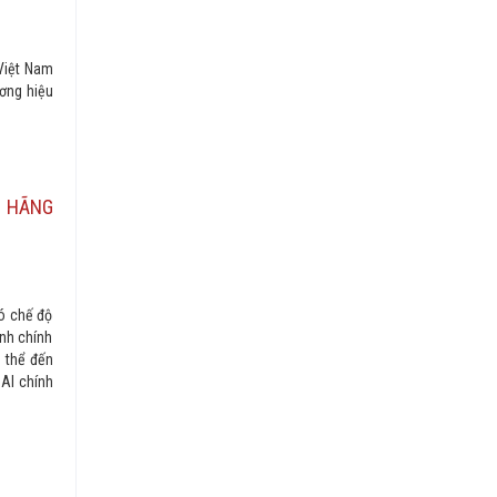
 Việt Nam
ương hiệu
H HÃNG
ó chế độ
nh chính
ó thể đến
AI chính