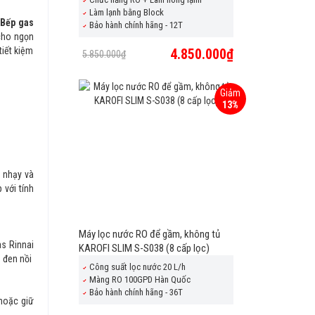
Làm lạnh bằng Block
Bếp gas
Bảo hành chính hãng - 12T
 cho ngọn
tiết kiệm
4.850.000₫
5.850.000₫
Giảm
13%
 nhạy và
 với tính
Máy lọc nước RO để gầm, không tủ
as Rinnai
KAROFI SLIM S-S038 (8 cấp lọc)
 đen nồi
Công suất lọc nước 20 L/h
Màng RO 100GPD Hàn Quốc
Bảo hành chính hãng - 36T
hoặc giữ