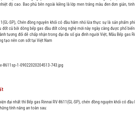
iệt độ cao. Bao phủ bên ngoài kiềng là lớp men tráng màu đen đơn giản, tinh
8611(GL-SP), Chén đồng nguyên khối có đầu hâm nhỏ lửa thực sự là sản phẩm ph
ầu đốt cũ bởi dòng bếp gas đầu đốt công nghệ mới này ngày càng được phổ biế
hành tương đối dễ chấp nhận trong đại đa số gia đình người Việt, Mẫu Bếp gas R
g tạo nên cơn sốt tại Việt Nam
ất
 hiện đại nhất thì Bếp gas Rinnai RV-8611(GL-SP), chén đồng nguyên khối có đầ
hững tính năng an toàn sau: