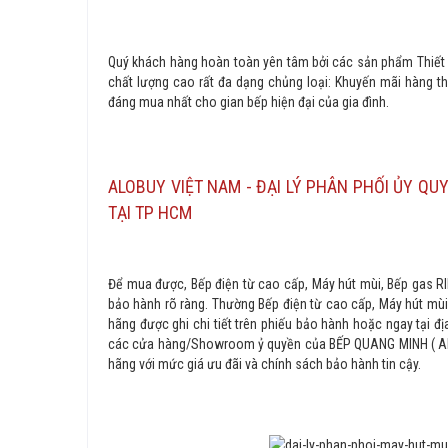
Quý khách hàng hoàn toàn yên tâm bởi các sản phẩm Thiết b
chất lượng cao rất đa dạng chủng loại: Khuyến mãi hàng th
đáng mua nhất cho gian bếp hiện đại của gia đình.
ALOBUY VIỆT NAM - ĐẠI LÝ PHÂN PHỐI ỦY QU
TẠI TP HCM
Để mua được, Bếp điện từ cao cấp, Máy hút mùi, Bếp gas R
bảo hành rõ ràng. Thường Bếp điện từ cao cấp, Máy hút mù
hãng được ghi chi tiết trên phiếu bảo hành hoặc ngay tại đị
các cửa hàng/Showroom ỷ quyền của BẾP QUANG MINH ( ALO
hãng với mức giá ưu đãi và chính sách bảo hành tin cậy.