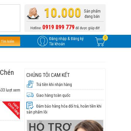
10.000
Sản phẩm
đang bán
0919 899 779
Hotline:
để được giúp đỡ!
0
Đăng nhập & Đăng ký
Tìm kiếm
Tài khoản
 Chén
CHÚNG TÔI CAM KẾT
Trả tiền khi nhận hàng
633 lượt xem
Giao hàng toàn quốc
Đảm bảo hàng hóa đổi trả, hoàn tiền khi
sản phẩm lỗi