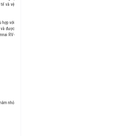
 tế và vệ
ù hợp với
n và được
innai RV-
u hâm nhỏ