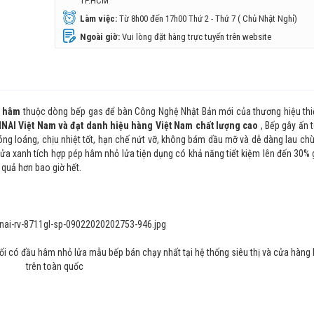
TP.HCM
Làm việc:
Từ 8h00 đến 17h00 Thứ 2 - Thứ 7 ( Chủ Nhật Nghỉ)
Ngoài giờ:
Vui lòng đặt hàng trực tuyến trên website
u hâm
thuộc dòng bếp gas để bàn Công Nghệ Nhật Bản mới của thương hiệu thiế
INNAI Việt Nam và đạt danh hiệu hàng Việt Nam chất lượng cao
, Bếp gây ấn 
ng loáng, chịu nhiệt tốt, hạn chế nứt vỡ, không bám dầu mỡ và dễ dàng lau chù
ửa xanh tích hợp pép hâm nhỏ lửa tiện dụng có khả năng tiết kiệm lên đến 30% 
 quả hơn bao giờ hết.
hối có đầu hâm nhỏ lửa mẫu bếp
bán chạy nhất tại hệ thống siêu thị và cửa hàng
trên toàn quốc