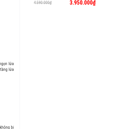
3.950.000₫
4.590.000₫
ngọn lửa
 tầng lửa
không bị