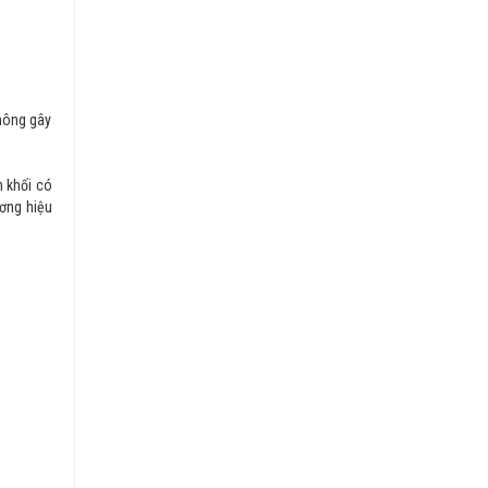
không gây
n khối có
ơng hiệu