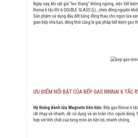
Ngày nay, khi vật giá “leo thang” không ngừng, việc tiết ki
Rinnai 6 tấc RV-6 DOUBLE GLASS (L) , chén đồng nguyên khối 
Sản phẩm sử dụng đầu đốt bằng đồng thau cho ngọn lửa xanh
gian bếp nhà bạn, đồng thời cũng là giải pháp tiết kiệm gas t
ƯU ĐIỂM NỔI BẬT CỦA BẾP GAS RINNAI 6 TẤC 
Hệ thống đánh lửa Magneto tiên tiến:
Bếp gas Rinnai 6 t
rất nhạy và nhanh, dễ sử dụng và an toàn cho người dùng. N
hợp với tính chất của từng món ăn tiện lợi, nhanh chóng.