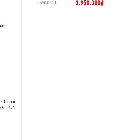
3.950.000₫
4.590.000₫
dùng
as Rinnai
bền bỉ và