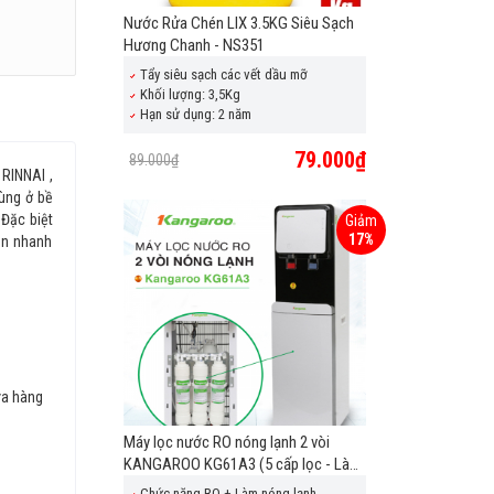
Nước Rửa Chén LIX 3.5KG Siêu Sạch
Hương Chanh - NS351
Tẩy siêu sạch các vết dầu mỡ
Khối lượng: 3,5Kg
Hạn sử dụng: 2 năm
79.000₫
89.000₫
 RINNAI ,
dùng ở bề
 Đặc biệt
Giảm
17%
ên nhanh
ửa hàng
Máy lọc nước RO nóng lạnh 2 vòi
KANGAROO KG61A3 (5 cấp lọc - Làm
lạnh nhanh bằng Block)
Chức năng RO + Làm nóng lạnh