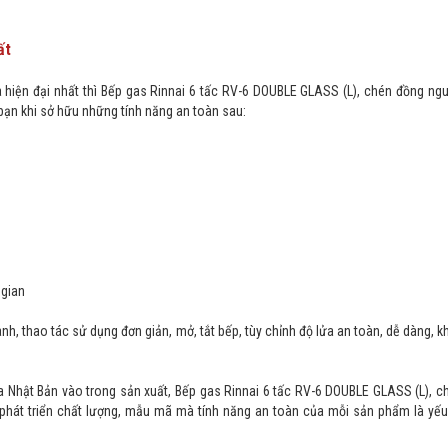
ất
à hiện đại nhất thì Bếp gas Rinnai 6 tấc RV-6 DOUBLE GLASS (L), chén đồng ng
ạn khi sở hữu những tính năng an toàn sau:
 gian
, thao tác sử dụng đơn giản, mở, tắt bếp, tùy chỉnh độ lửa an toàn, dễ dàng, 
ủa Nhật Bản vào trong sản xuất, Bếp gas Rinnai 6 tấc RV-6 DOUBLE GLASS (L), 
phát triển chất lượng, mẫu mã mà tính năng an toàn của mỗi sản phẩm là yếu