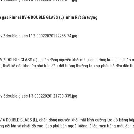
p gas Rinnai RV-6 DOUBLE GLASS (L) nhìn Rất ấn tượng
RV-6 DOUBLE GLASS (L) , chén đồng nguyên khối mặt kính cường lực Lâu bị bào
t, thiết kế các khe lửa nhỏ trên đầu đốt thông thường tạo sự phân bố đều đặn t
RV-6 DOUBLE GLASS (L), chén đồng nguyên khối mặt kính cường lực có kiềng bế
 nồi lớn và nhiệt độ cao. Bao phủ bên ngoài kiềng là lớp men tráng màu đen 