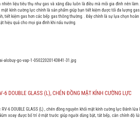
ệm nhiên liệu tiêu thụ như gas và xăng dầu luôn là điều mà mỗi gia đình nên làm
mặt kính cường lực chính là sản phẩm giúp bạn tiết kiệm được tối đa lượng gas 
, tiết kiệm gas hơn các bếp gas thông thường. . Đây chính là sự lựa chọn hoà
hật hiệu quả cho mọi gia đình khi nấu nướng.
RV-6 DOUBLE GLASS (L), CHÉN ĐỒNG MẶT KÍNH CƯỜNG LỰC
ấc RV-6 DOUBLE GLASS (L) , chén đồng nguyên khối mặt kính cường lực Đánh lửa
úm xoay được bố trí ở mặt trước giúp người dùng bật, tắt bếp, căn chỉnh độ l