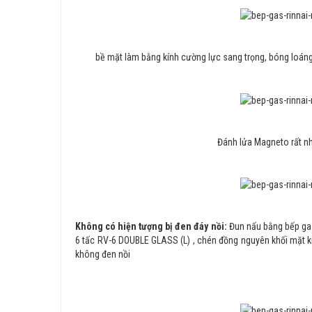
bề mặt làm bằng kính cường lực sang trọng, bóng loáng,
Đánh lửa Magneto rất n
Không có hiện tượng bị đen đáy nồi:
Đun nấu bằng bếp gas
6 tấc RV-6 DOUBLE GLASS (L) , chén đồng nguyên khối mặt kí
không đen nồi