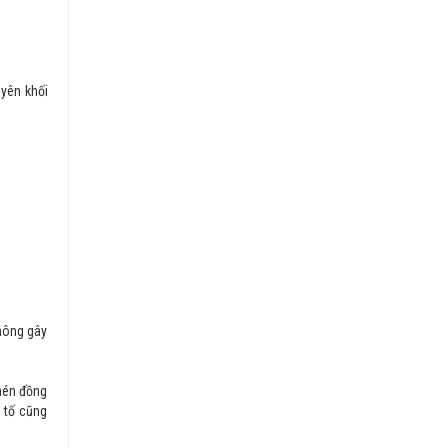
uyên khối
không gây
chén đồng
 tố cũng