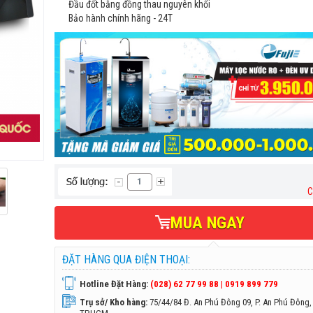
Đầu đốt bằng đồng thau nguyên khối
Bảo hành chính hãng - 24T
C
MUA NGAY
ĐẶT HÀNG QUA ĐIỆN THOẠI:
Hotline Đặt Hàng:
(028) 62 77 99 88 | 0919 899 779
Trụ sở/ Kho hàng:
75/44/84 Đ. An Phú Đông 09, P. An Phú Đông,