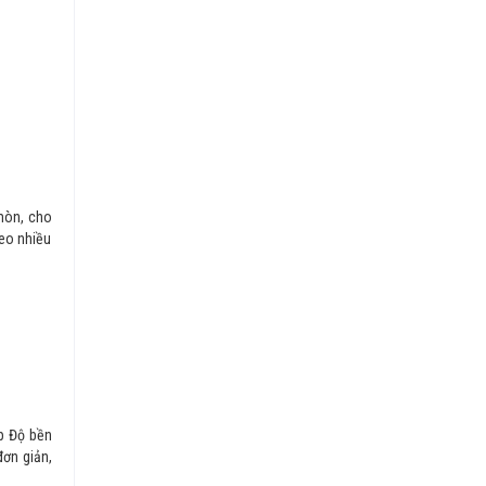
 mòn, cho
heo nhiều
p Độ bền
đơn giản,