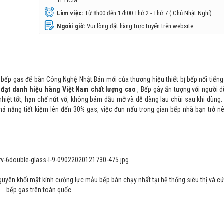
TP.HCM
Làm việc:
Từ 8h00 đến 17h00 Thứ 2 - Thứ 7 ( Chủ Nhật Nghỉ)
Ngoài giờ:
Vui lòng đặt hàng trực tuyến trên website
bếp gas để bàn Công Nghệ Nhật Bản mới của thương hiệu thiết bị bếp nổi tiếng
à đạt danh hiệu hàng Việt Nam chất lượng cao
, Bếp gây ấn tượng với người 
hiệt tốt, hạn chế nứt vỡ, không bám dầu mỡ và dễ dàng lau chùi sau khi dùng.
hả năng tiết kiệm lên đến 30% gas, việc đun nấu trong gian bếp nhà bạn trở n
guyên khối mặt kính cường lực mẫu bếp
bán chạy nhất tại hệ thống siêu thị và c
bếp gas trên toàn quốc