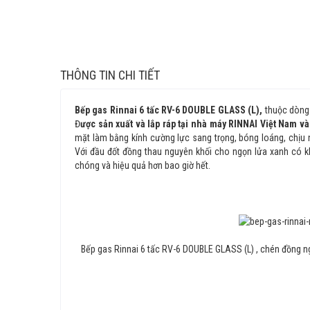
THÔNG TIN CHI TIẾT
Bếp gas Rinnai 6 tấc RV-6 DOUBLE GLASS (L),
thuộc dòng 
Đ
ược sản xuất và lắp ráp tại nhà máy RINNAI Việt Nam v
mặt làm bằng kính cường lực sang trọng, bóng loáng, chịu n
Với đầu đốt đồng thau nguyên khối cho ngọn lửa xanh có k
chóng và hiệu quả hơn bao giờ hết.
Bếp gas Rinnai 6 tấc
RV-6 DOUBLE GLASS (L)
, chén đồng n