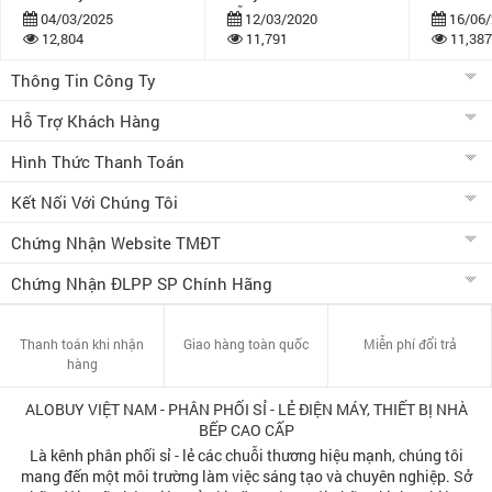
dẫn
bán khuy
04/03/2025
12/03/2020
16/06/
12,804
11,791
11,387
Thông Tin Công Ty
Hỗ Trợ Khách Hàng
Hình Thức Thanh Toán
Kết Nối Với Chúng Tôi
Chứng Nhận Website TMĐT
Chứng Nhận ĐLPP SP Chính Hãng
Thanh toán khi nhận
Giao hàng toàn quốc
Miễn phí đổi trả
hàng
ALOBUY VIỆT NAM - PHÂN PHỐI SỈ - LẺ ĐIỆN MÁY, THIẾT BỊ NHÀ
BẾP CAO CẤP
Là kênh phân phối sỉ - lẻ các chuỗi thương hiệu mạnh, chúng tôi
mang đến một môi trường làm việc sáng tạo và chuyên nghiệp. Sở