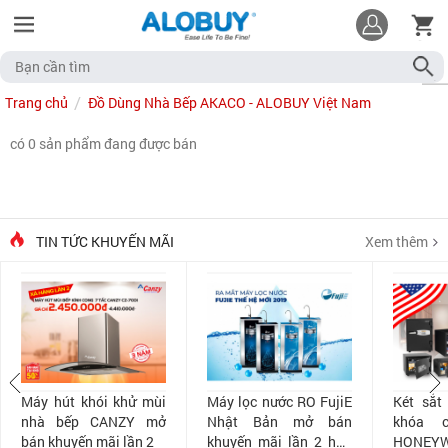
Trang chủ
Đồ Dùng Nhà Bếp AKACO - ALOBUY Việt Nam
có 0 sản phẩm đang được bán
TIN TỨC KHUYẾN MÃI
Xem thêm
Máy hút khói khử mùi
Máy lọc nước RO FujiE
Két sắt
nhà bếp CANZY mở
Nhật Bản mở bán
khóa 
bán khuyến mãi lần 2
khuyến mãi lần 2 hấp
HONEYW