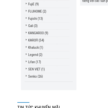
tiếng với các sản 
FujiE
(9)
FUJIHOME
(2)
Fujishi
(13)
Gali
(3)
KANGAROO
(9)
KAROFI
(54)
Khaluck
(1)
Legend
(2)
Lifan
(17)
SEN VIỆT
(1)
Senko
(26)
Sharp
(1)
Tiross
(20)
TIN TỨC KHUYẾN MÃI