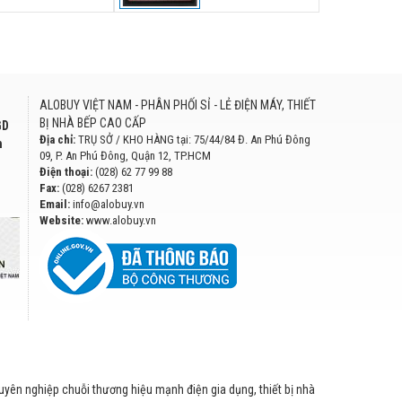
ALOBUY VIỆT NAM - PHÂN PHỐI SỈ - LẺ ĐIỆN MÁY, THIẾT
BỊ NHÀ BẾP CAO CẤP
GD
Địa chỉ:
TRỤ SỞ / KHO HÀNG tại: 75/44/84 Đ. An Phú Đông
h
09, P. An Phú Đông, Quận 12, TP.HCM
Điện thoại:
(028) 62 77 99 88
Fax:
(028) 6267 2381
Email:
info@alobuy.vn
Website:
www.alobuy.vn
huyên nghiệp chuỗi thương hiệu mạnh điện gia dụng, thiết bị nhà