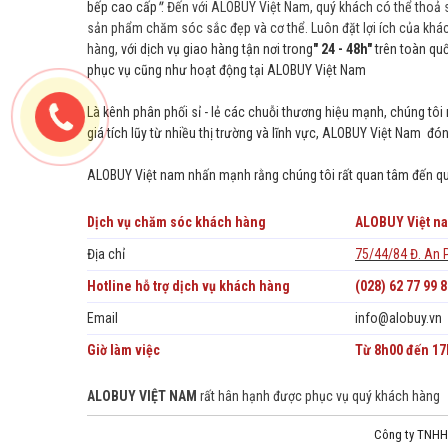
bếp cao cấp
"
. Đến với ALOBUY Việt Nam, quý khách có thể thoả 
sản phẩm chăm sóc sắc đẹp và cơ thể. Luôn đặt lợi ích của khá
hàng,
với dịch vụ giao hàng tận nơi trong
" 24 - 48h"
trên toàn quố
phục vụ cũng như hoạt động tại ALOBUY Việt Nam
Là kênh phân phối sỉ - lẻ các chuỗi thương hiệu mạnh, chúng tô
giá tích lũy từ nhiều thị trường và lĩnh vực, ALOBUY Việt Nam 
ALOBUY Việt
nam
nhấn mạnh rằng chúng tôi rất quan tâm đến quy
Dịch vụ chăm sóc khách hàng
ALOBUY Việt na
Địa chỉ
75/44/84 Đ. An 
Hotline hỗ trợ dịch vụ khách hàng
(028) 62 77 99 8
Email
info@alobuy.vn
Giờ làm việc
Từ 8h00 đến 17h
ALOBUY VIỆT NAM
rất hân hạnh được phục vụ quý khách hàng
Công ty TNHH 