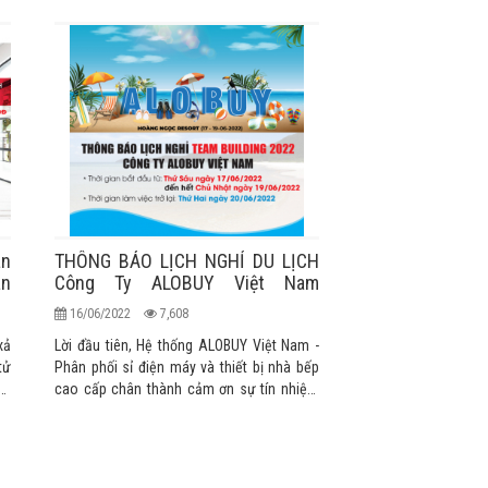
an
THÔNG BÁO LỊCH NGHỈ DU LỊCH
án
Công Ty ALOBUY Việt Nam
T6/2022
16/06/2022
7,608
xả
Lời đầu tiên, Hệ thống ALOBUY Việt Nam -
tử
Phân phối sỉ điện máy và thiết bị nhà bếp
kỳ
cao cấp chân thành cảm ơn sự tín nhiệm
Hệ
và ủng hộ của Quý khách hàng trong suốt
một năm qua. Kính chúc Quý Khách một
ức
ngày làm việc hiệu quả và may mắn!
ng