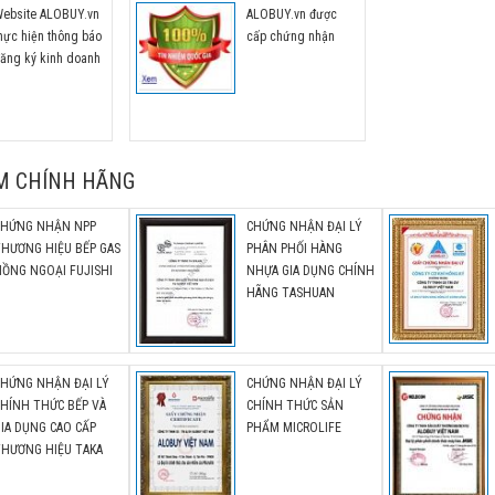
năm lần 2 này bằng việc giảm giá từ 30
ebsite ALOBUY.vn
ALOBUY.vn được
49% cho các sản phẩm két sắt gia đì
hực hiện thông báo
cấp chứng nhận
cao cấp nhập khẩu CHÍNH HÃNG.
ăng ký kinh doanh
M CHÍNH HÃNG
CHỨNG NHẬN NPP
CHỨNG NHẬN ĐẠI LÝ
THƯƠNG HIỆU BẾP GAS
PHÂN PHỐI HÀNG
ỒNG NGOẠI FUJISHI
NHỰA GIA DỤNG CHÍNH
HÃNG TASHUAN
CHỨNG NHẬN ĐẠI LÝ
CHỨNG NHẬN ĐẠI LÝ
HÍNH THỨC BẾP VÀ
CHÍNH THỨC SẢN
IA DỤNG CAO CẤP
PHẨM MICROLIFE
THƯƠNG HIỆU TAKA