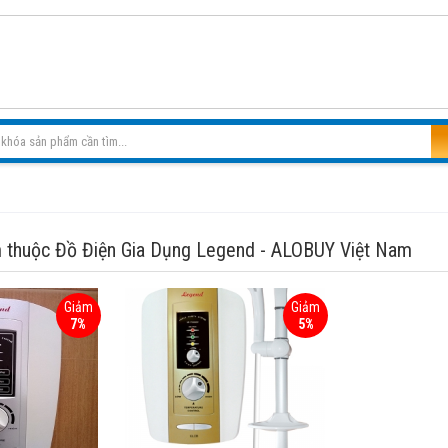
 thuộc Đồ Điện Gia Dụng Legend - ALOBUY Việt Nam
Giảm
Giảm
7%
5%