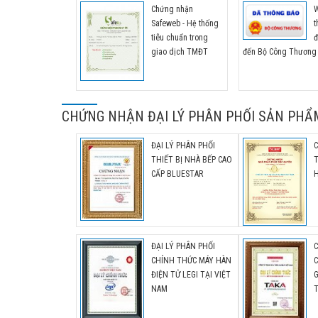
khẩu chính thức tại thị trường Việt Nam
Chứng nhận
W
Safeweb - Hệ thống
t
tiêu chuẩn trong
đ
giao dịch TMĐT
đến Bộ Công Thương
CHỨNG NHẬN ĐẠI LÝ PHÂN PHỐI SẢN PHẨ
ĐẠI LÝ PHÂN PHỐI
THIẾT BỊ NHÀ BẾP CAO
CẤP BLUESTAR
H
ĐẠI LÝ PHÂN PHỐI
CHÍNH THỨC MÁY HÀN
C
ĐIỆN TỬ LEGI TẠI VIỆT
G
NAM