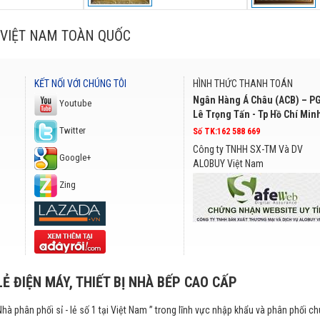
VIỆT NAM TOÀN QUỐC
KẾT NỐI VỚI CHÚNG TÔI
HÌNH THỨC THANH TOÁN
Ngân Hàng Á Châu (ACB) – P
Youtube
Lê Trọng Tấn - Tp Hồ Chí Min
Twitter
Số TK:162 588 669
Công ty TNHH SX-TM Và DV
Google+
ALOBUY Việt Nam
Zing
LẺ ĐIỆN MÁY, THIẾT BỊ NHÀ BẾP CAO CẤP
Nhà phân phối sỉ - lẻ số 1 tại Việt Nam ” trong lĩnh vực nhập khẩu và phân phối c