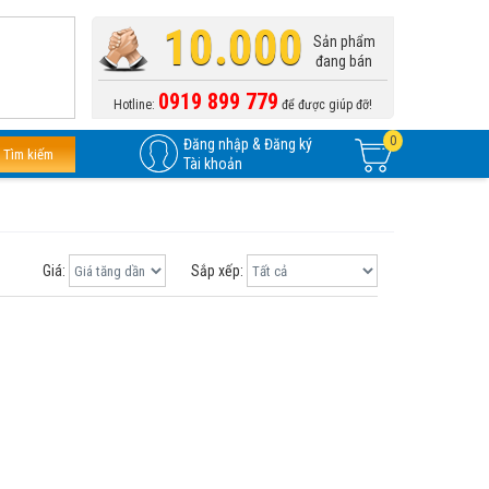
10.000
Sản phẩm
đang bán
0919 899 779
Hotline:
để được giúp đỡ!
0
Đăng nhập & Đăng ký
Tìm kiếm
Tài khoản
Giá:
Sắp xếp: