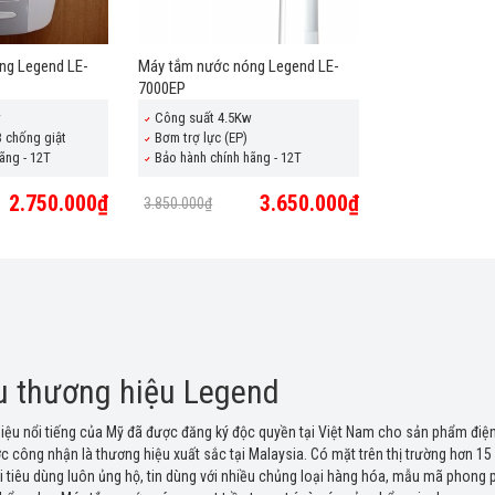
ng Legend LE-
Máy tắm nước nóng Legend LE-
7000EP
w
Công suất 4.5Kw
 chống giật
Bơm trợ lực (EP)
ãng - 12T
Bảo hành chính hãng - 12T
2.750.000₫
3.650.000₫
3.850.000₫
ệu thương hiệu Legend
iệu nổi tiếng của Mỹ đã được đăng ký độc quyền tại Việt Nam cho sản phẩm điện
c công nhận là thương hiệu xuất sắc tại Malaysia. Có mặt trên thị trường hơn
ời tiêu dùng luôn ủng hộ, tin dùng với nhiều chủng loại hàng hóa, mẫu mã phong 