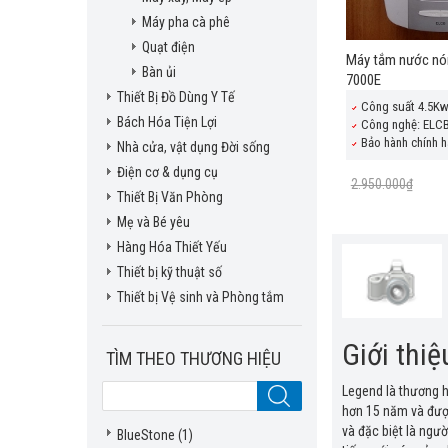
Máy pha cà phê
Quạt điện
Máy tắm nước nó
Bàn ủi
7000E
Thiết Bị Đồ Dùng Y Tế
Công suất 4.5K
Bách Hóa Tiện Lợi
Công nghệ: ELCB
Bảo hành chính h
Nhà cửa, vật dụng Đời sống
Điện cơ & dụng cụ
2.950.000₫
Thiết Bị Văn Phòng
Mẹ và Bé yêu
Hàng Hóa Thiết Yếu
Thiết bị kỹ thuật số
Thiết bị Vệ sinh và Phòng tắm
Giới thi
TÌM THEO THƯƠNG HIỆU
Legend là thương h
hơn 15 năm và đượ
và đặc biệt là ngư
BlueStone
(1)