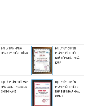
 -
nh
ĐẠI LÝ BÁN HÀNG
ĐẠI LÝ ỦY QUYỀN
HỒNG KÝ CHÍNH HÃNG
PHÂN PHỐI THIẾT BỊ
NHÀ BẾP NHẬP KHẨU
KAFF
ĐẠI LÝ PHÂN PHỐI MÁY
ĐẠI LÝ ỦY QUYỀN
HÀN JASIC - WELDCOM
PHÂN PHỐI THIẾT BỊ
CHÍNH HÃNG
NHÀ BẾP NHẬP KHẨU
CANZY