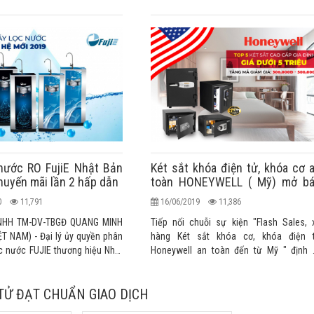
nước RO FujiE Nhật Bản
Két sắt khóa điện tử, khóa cơ 
huyến mãi lần 2 hấp dẫn
toàn HONEYWELL ( Mỹ) mở b
khuyến mãi lần 2
20
11,791
16/06/2019
11,386
NHH TM-DV-TBGĐ QUANG MINH
Tiếp nối chuỗi sự kiện "Flash Sales, 
T NAM) - Đại lý ủy quyền phân
hàng Két sắt khóa cơ, khóa điện 
c nước FUJIE thương hiệu Nhật
Honeywell an toàn đến từ Mỹ " định 
hẩu chính hãng cao cấp chính
hàng tháng thành công đợt 1 vừa qua, 
 trường Việt Nam
thống ALOBUY Việt Nam tiếp tục mang đến
TỬ ĐẠT CHUẨN GIAO DỊCH
Quý khách hàng những cơ hội và hình th
mua hàng hấp dẫn ưu đãi lớn nhất tro