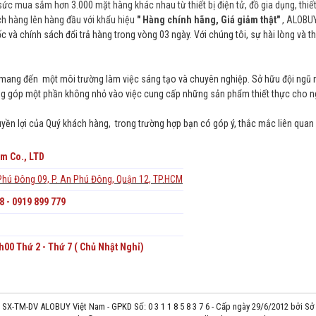
sức mua sắm hơn 3.000 mặt hàng khác nhau từ thiết bị điện tử, đồ gia dụng, thi
ch hàng lên hàng đầu với khẩu hiệu
" Hàng chính hãng, Giá giảm thật"
, ALOBUY
c và chính sách đổi trả hàng trong vòng 03 ngày. Với chúng tôi, sự hài lòng và t
i mang đến một môi trường làm việc sáng tạo và chuyên nghiệp. Sở hữu đội ngũ n
đóng góp một phần không nhỏ vào việc cung cấp những sản phẩm thiết thực cho ng
ền lợi của Quý khách hàng, trong trường hợp bạn có góp ý, thắc mắc liên quan đ
m Co., LTD
Phú Đông 09, P. An Phú Đông, Quận 12, TP.HCM
8 - 0919 899 779
00 Thứ 2 - Thứ 7 ( Chủ Nhật Nghỉ)
SX-TM-DV ALOBUY Việt Nam - GPKD Số: 0 3 1 1 8 5 8 3 7 6 - Cấp ngày 29/6/2012 bởi 