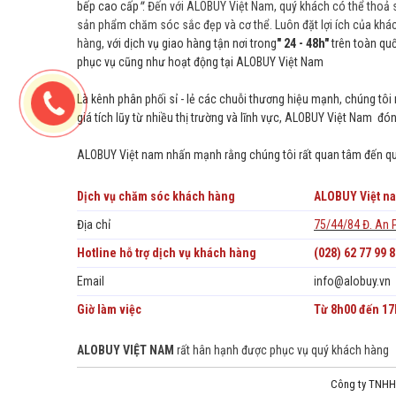
bếp cao cấp
"
. Đến với ALOBUY Việt Nam, quý khách có thể thoả 
sản phẩm chăm sóc sắc đẹp và cơ thể. Luôn đặt lợi ích của khá
hàng,
với dịch vụ giao hàng tận nơi trong
" 24 - 48h"
trên toàn quố
phục vụ cũng như hoạt động tại ALOBUY Việt Nam
Là kênh phân phối sỉ - lẻ các chuỗi thương hiệu mạnh, chúng tô
giá tích lũy từ nhiều thị trường và lĩnh vực, ALOBUY Việt Nam 
ALOBUY Việt
nam
nhấn mạnh rằng chúng tôi rất quan tâm đến quy
Dịch vụ chăm sóc khách hàng
ALOBUY Việt na
Địa chỉ
75/44/84 Đ. An 
Hotline hỗ trợ dịch vụ khách hàng
(028) 62 77 99 8
Email
info@alobuy.vn
Giờ làm việc
Từ 8h00 đến 17h
ALOBUY VIỆT NAM
rất hân hạnh được phục vụ quý khách hàng
Công ty TNHH 