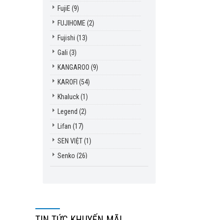
FujiE
(9)
FUJIHOME
(2)
Fujishi
(13)
Gali
(3)
KANGAROO
(9)
KAROFI
(54)
Khaluck
(1)
Legend
(2)
Lifan
(17)
SEN VIỆT
(1)
Senko
(26)
Sharp
(1)
Tiross
(20)
TIN TỨC KHUYẾN MÃI