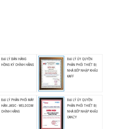
 -
nh
ĐẠI LÝ BÁN HÀNG
ĐẠI LÝ ỦY QUYỀN
HỒNG KÝ CHÍNH HÃNG
PHÂN PHỐI THIẾT BỊ
NHÀ BẾP NHẬP KHẨU
KAFF
ĐẠI LÝ PHÂN PHỐI MÁY
ĐẠI LÝ ỦY QUYỀN
HÀN JASIC - WELDCOM
PHÂN PHỐI THIẾT BỊ
CHÍNH HÃNG
NHÀ BẾP NHẬP KHẨU
CANZY