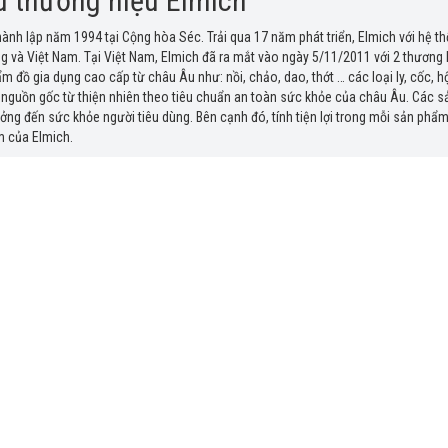
ệu thương hiệu Elmich
ành lập năm 1994 tại Cộng hòa Séc. Trải qua 17 năm phát triển, Elmich với hệ th
 và Việt Nam. Tại Việt Nam, Elmich đã ra mắt vào ngày 5/11/2011 với 2 thương 
 đồ gia dụng cao cấp từ châu Âu như: nồi, chảo, dao, thớt … các loại ly, cốc, h
nguồn gốc từ thiện nhiên theo tiêu chuẩn an toàn sức khỏe của châu Âu. Các s
ởng đến sức khỏe người tiêu dùng. Bên cạnh đó, tính tiện lợi trong mỗi sản p
 của Elmich.