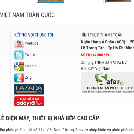
VIỆT NAM TOÀN QUỐC
KẾT NỐI VỚI CHÚNG TÔI
HÌNH THỨC THANH TOÁN
Ngân Hàng Á Châu (ACB) – P
Youtube
Lê Trọng Tấn - Tp Hồ Chí Min
Twitter
Số TK:162 588 669
Công ty TNHH SX-TM Và DV
Google+
ALOBUY Việt Nam
Zing
LẺ ĐIỆN MÁY, THIẾT BỊ NHÀ BẾP CAO CẤP
Nhà phân phối sỉ - lẻ số 1 tại Việt Nam ” trong lĩnh vực nhập khẩu và phân phối c