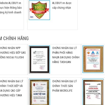
năm lần 2 này bằng việc giảm giá từ 30
ebsite ALOBUY.vn
ALOBUY.vn được
49% cho các sản phẩm két sắt gia đì
hực hiện thông báo
cấp chứng nhận
cao cấp nhập khẩu CHÍNH HÃNG.
ăng ký kinh doanh
M CHÍNH HÃNG
CHỨNG NHẬN NPP
CHỨNG NHẬN ĐẠI LÝ
THƯƠNG HIỆU BẾP GAS
PHÂN PHỐI HÀNG
ỒNG NGOẠI FUJISHI
NHỰA GIA DỤNG CHÍNH
HÃNG TASHUAN
CHỨNG NHẬN ĐẠI LÝ
CHỨNG NHẬN ĐẠI LÝ
HÍNH THỨC BẾP VÀ
CHÍNH THỨC SẢN
IA DỤNG CAO CẤP
PHẨM MICROLIFE
THƯƠNG HIỆU TAKA