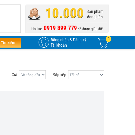
10.000
Sản phẩm
đang bán
0919 899 779
Hotline:
để được giúp đỡ!
0
Đăng nhập & Đăng ký
Tìm kiếm
Tài khoản
Giá:
Sắp xếp: