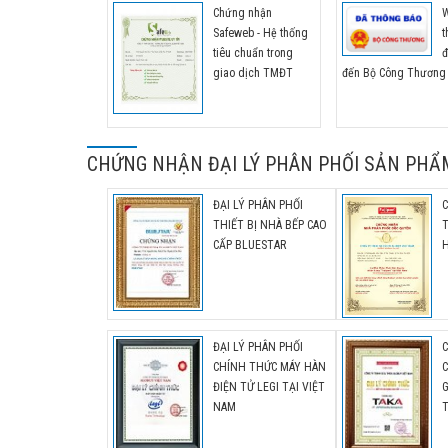
khẩu chính thức tại thị trường Việt Nam
Chứng nhận
W
Safeweb - Hệ thống
t
tiêu chuẩn trong
đ
giao dịch TMĐT
đến Bộ Công Thương
CHỨNG NHẬN ĐẠI LÝ PHÂN PHỐI SẢN PHẨ
ĐẠI LÝ PHÂN PHỐI
THIẾT BỊ NHÀ BẾP CAO
CẤP BLUESTAR
H
ĐẠI LÝ PHÂN PHỐI
CHÍNH THỨC MÁY HÀN
C
ĐIỆN TỬ LEGI TẠI VIỆT
G
NAM