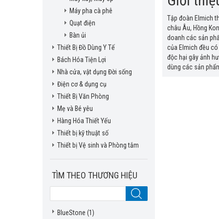
Giới thi
Máy pha cà phê
Tập đoàn Elmich th
Quạt điện
châu Âu, Hồng Kong
Bàn ủi
doanh các sản phẩm
Thiết Bị Đồ Dùng Y Tế
của Elmich đều có 
độc hại gây ảnh hư
Bách Hóa Tiện Lợi
dùng các sản phẩm
Nhà cửa, vật dụng Đời sống
Điện cơ & dụng cụ
Thiết Bị Văn Phòng
Mẹ và Bé yêu
Hàng Hóa Thiết Yếu
Thiết bị kỹ thuật số
Thiết bị Vệ sinh và Phòng tắm
TÌM THEO THƯƠNG HIỆU
BlueStone
(1)