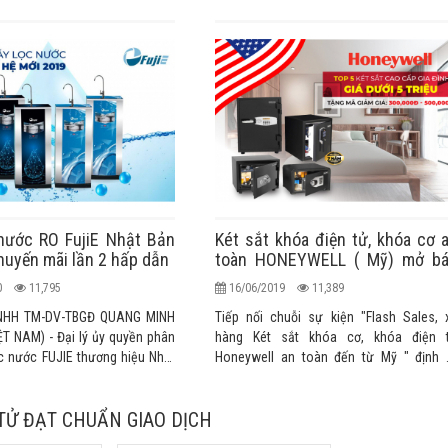
nước RO FujiE Nhật Bản
Két sắt khóa điện tử, khóa cơ 
huyến mãi lần 2 hấp dẫn
toàn HONEYWELL ( Mỹ) mở b
khuyến mãi lần 2
20
11,795
16/06/2019
11,389
NHH TM-DV-TBGĐ QUANG MINH
Tiếp nối chuỗi sự kiện "Flash Sales, 
T NAM) - Đại lý ủy quyền phân
hàng Két sắt khóa cơ, khóa điện 
c nước FUJIE thương hiệu Nhật
Honeywell an toàn đến từ Mỹ " định 
hẩu chính hãng cao cấp chính
hàng tháng thành công đợt 1 vừa qua, 
 trường Việt Nam
thống ALOBUY Việt Nam tiếp tục mang đến
TỬ ĐẠT CHUẨN GIAO DỊCH
Quý khách hàng những cơ hội và hình th
mua hàng hấp dẫn ưu đãi lớn nhất tro