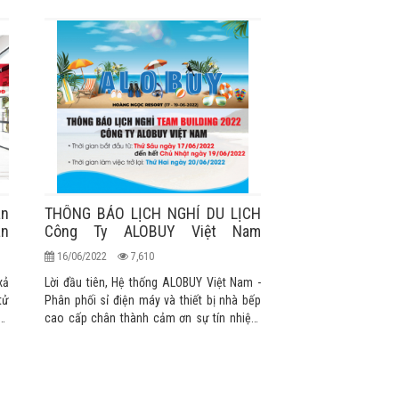
an
THÔNG BÁO LỊCH NGHỈ DU LỊCH
án
Công Ty ALOBUY Việt Nam
T6/2022
16/06/2022
7,610
xả
Lời đầu tiên, Hệ thống ALOBUY Việt Nam -
tử
Phân phối sỉ điện máy và thiết bị nhà bếp
kỳ
cao cấp chân thành cảm ơn sự tín nhiệm
Hệ
và ủng hộ của Quý khách hàng trong suốt
một năm qua. Kính chúc Quý Khách một
ức
ngày làm việc hiệu quả và may mắn!
ng