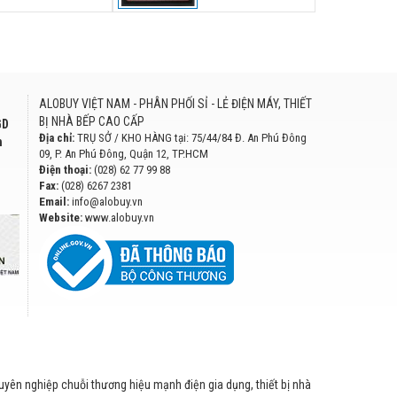
ALOBUY VIỆT NAM - PHÂN PHỐI SỈ - LẺ ĐIỆN MÁY, THIẾT
BỊ NHÀ BẾP CAO CẤP
GD
Địa chỉ:
TRỤ SỞ / KHO HÀNG tại: 75/44/84 Đ. An Phú Đông
h
09, P. An Phú Đông, Quận 12, TP.HCM
Điện thoại:
(028) 62 77 99 88
Fax:
(028) 6267 2381
Email:
info@alobuy.vn
Website:
www.alobuy.vn
huyên nghiệp chuỗi thương hiệu mạnh điện gia dụng, thiết bị nhà