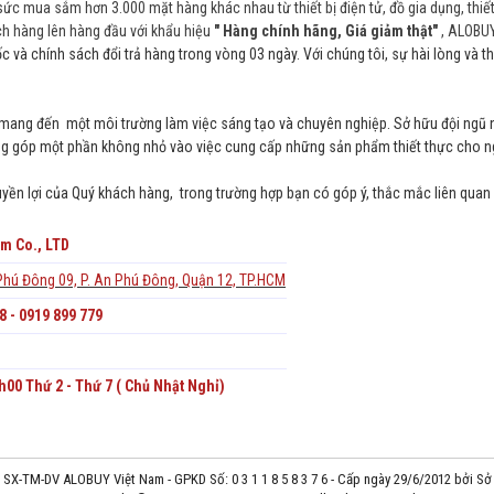
sức mua sắm hơn 3.000 mặt hàng khác nhau từ thiết bị điện tử, đồ gia dụng, thi
ch hàng lên hàng đầu với khẩu hiệu
" Hàng chính hãng, Giá giảm thật"
, ALOBUY
c và chính sách đổi trả hàng trong vòng 03 ngày. Với chúng tôi, sự hài lòng và t
i mang đến một môi trường làm việc sáng tạo và chuyên nghiệp. Sở hữu đội ngũ n
đóng góp một phần không nhỏ vào việc cung cấp những sản phẩm thiết thực cho ng
ền lợi của Quý khách hàng, trong trường hợp bạn có góp ý, thắc mắc liên quan đ
m Co., LTD
Phú Đông 09, P. An Phú Đông, Quận 12, TP.HCM
8 - 0919 899 779
00 Thứ 2 - Thứ 7 ( Chủ Nhật Nghỉ)
SX-TM-DV ALOBUY Việt Nam - GPKD Số: 0 3 1 1 8 5 8 3 7 6 - Cấp ngày 29/6/2012 bởi 