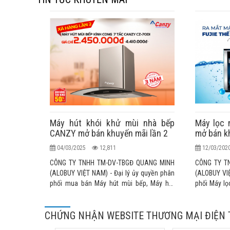
Máy hút khói khử mùi nhà bếp
Máy lọc 
CANZY mở bán khuyến mãi lần 2
mở bán k
04/03/2025
12,811
12/03/20
CÔNG TY TNHH TM-DV-TBGĐ QUANG MINH
CÔNG TY T
(ALOBUY VIỆT NAM) - Đại lý ủy quyền phân
(ALOBUY VIỆ
phối mua bán Máy hút mùi bếp, Máy hút
phối Máy lọ
khói nhà bếp, quạt hút mùi bếp, máy khử
Bản nhập k
mùi nhập khẩu chính hãng cao cấp KAFF,
thức tại thị
CHỨNG NHẬN WEBSITE THƯƠNG MẠI ĐIỆN 
TAKA, SEVILLA, CANZY, FASTER,
MALLOCA, RINNAI, TEKA, BLUESTAR... nhập