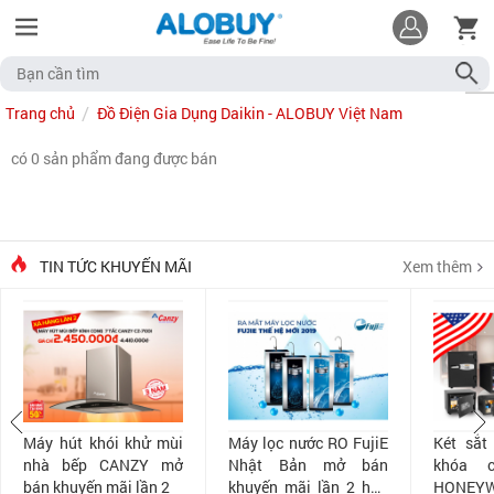
Trang chủ
Đồ Điện Gia Dụng Daikin - ALOBUY Việt Nam
có 0 sản phẩm đang được bán
TIN TỨC KHUYẾN MÃI
Xem thêm
Máy hút khói khử mùi
Máy lọc nước RO FujiE
Két sắt
nhà bếp CANZY mở
Nhật Bản mở bán
khóa 
bán khuyến mãi lần 2
khuyến mãi lần 2 hấp
HONEYW