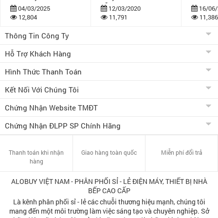
dẫn
bán khuy
04/03/2025
12/03/2020
16/06/
12,804
11,791
11,386
Thông Tin Công Ty
Hỗ Trợ Khách Hàng
Hình Thức Thanh Toán
Kết Nối Với Chúng Tôi
Chứng Nhận Website TMĐT
Chứng Nhận ĐLPP SP Chính Hãng
Thanh toán khi nhận
Giao hàng toàn quốc
Miễn phí đổi trả
hàng
ALOBUY VIỆT NAM - PHÂN PHỐI SỈ - LẺ ĐIỆN MÁY, THIẾT BỊ NHÀ
BẾP CAO CẤP
Là kênh phân phối sỉ - lẻ các chuỗi thương hiệu mạnh, chúng tôi
mang đến một môi trường làm việc sáng tạo và chuyên nghiệp. Sở