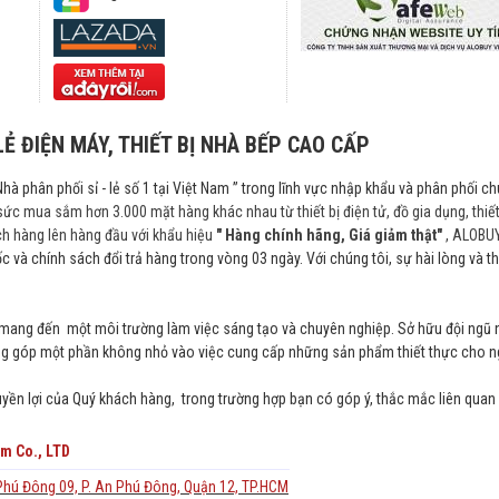
LẺ ĐIỆN MÁY, THIẾT BỊ NHÀ BẾP CAO CẤP
Nhà phân phối sỉ - lẻ số 1 tại Việt Nam ” trong lĩnh vực nhập khẩu và phân phối c
sức mua sắm hơn 3.000 mặt hàng khác nhau từ thiết bị điện tử, đồ gia dụng, thi
ch hàng lên hàng đầu với khẩu hiệu
" Hàng chính hãng, Giá giảm thật"
, ALOBUY
c và chính sách đổi trả hàng trong vòng 03 ngày. Với chúng tôi, sự hài lòng và t
i mang đến một môi trường làm việc sáng tạo và chuyên nghiệp. Sở hữu đội ngũ n
đóng góp một phần không nhỏ vào việc cung cấp những sản phẩm thiết thực cho ng
ền lợi của Quý khách hàng, trong trường hợp bạn có góp ý, thắc mắc liên quan đ
m Co., LTD
Phú Đông 09, P. An Phú Đông, Quận 12, TP.HCM