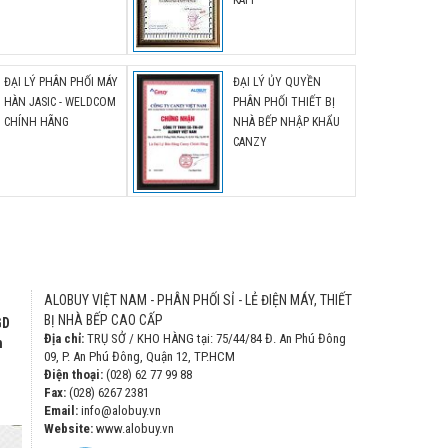
KAFF
ĐẠI LÝ PHÂN PHỐI MÁY
ĐẠI LÝ ỦY QUYỀN
HÀN JASIC - WELDCOM
PHÂN PHỐI THIẾT BỊ
CHÍNH HÃNG
NHÀ BẾP NHẬP KHẨU
CANZY
ALOBUY VIỆT NAM - PHÂN PHỐI SỈ - LẺ ĐIỆN MÁY, THIẾT
BỊ NHÀ BẾP CAO CẤP
GD
Địa chỉ:
TRỤ SỞ / KHO HÀNG tại: 75/44/84 Đ. An Phú Đông
h
09, P. An Phú Đông, Quận 12, TP.HCM
Điện thoại:
(028) 62 77 99 88
Fax:
(028) 6267 2381
Email:
info@alobuy.vn
Website:
www.alobuy.vn