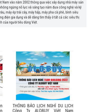
 Việt Nam vào năm 2002 thông qua việc xây dựng nhà máy sản
ps không ngừng nỗ lực và sáng tạo nằm đưa công nghệ và kỹ
âu, máy ép trái cây, máy hấp, máy pha cà phê, bình siêu
g điện gia dụng và dễ dàng tìm thấy ở tất cả các siêu thị
ch của người tiêu dùng Việt.
an
THÔNG BÁO LỊCH NGHỈ DU LỊCH
án
Công Ty ALOBUY Việt Nam