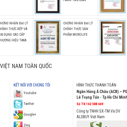
HÃNG TASHUAN
CHỨNG NHẬN ĐẠI LÝ
CHỨNG NHẬN ĐẠI LÝ
HÍNH THỨC BẾP VÀ
CHÍNH THỨC SẢN
IA DỤNG CAO CẤP
PHẨM MICROLIFE
THƯƠNG HIỆU TAKA
VIỆT NAM TOÀN QUỐC
KẾT NỐI VỚI CHÚNG TÔI
HÌNH THỨC THANH TOÁN
Ngân Hàng Á Châu (ACB) – P
Youtube
Lê Trọng Tấn - Tp Hồ Chí Min
Twitter
Số TK:162 588 669
Công ty TNHH SX-TM Và DV
Google+
ALOBUY Việt Nam
Zing