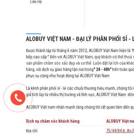
Liên Hệ
ALOBUY VIỆT NAM - ĐẠI LÝ PHÂN PHỐI SỈ - 
Được thành lập từ tháng 6 năm 2012, ALOBUY Việt Nam hiện là
"
bếp cao cấp
"
. Đến với ALOBUY Việt Nam, quý khách có thể thoả 
sản phẩm chăm sóc sắc đẹp và cơ thể. Luôn đặt lợi ích của khá
hàng,
với dịch vụ giao hàng tận nơi trong
" 24 - 48h"
trên toàn quố
phục vụ cũng như hoạt động tại ALOBUY Việt Nam
Là kênh phân phối sỉ - lẻ các chuỗi thương hiệu mạnh, chúng tô
giá tích lũy từ nhiều thị trường và lĩnh vực, ALOBUY Việt Nam 
ALOBUY Việt
nam
nhấn mạnh rằng chúng tôi rất quan tâm đến quy
Dịch vụ chăm sóc khách hàng
ALOBUY Việt na
Địa chỉ
75/44/84 Đ. An 