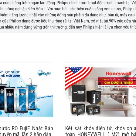
ia cùng hàng trăm ngàn lao động. Philips chính thức hoạt động kinh doanh tại
Khu công nghiệp Biên Hòa II. Với mục tiêu cải thiện cuộc sống con người, Phili
iết kiệm năng lượng nhất vào những dòng sản phẩm đa dạng như: bàn ủi, máy cạo r
của Philips đang được tiêu thụ rộng rãi tại Việt Nam, có mặt tại 90% các cửa hàn
ua nhiều năm đứng vững trên thị trường, đến nay Philips hiện là lựa chọn yêu thí
nước RO FujiE Nhật Bản
Két sắt khóa điện tử, khóa cơ 
huyến mãi lần 2 hấp dẫn
toàn HONEYWELL ( Mỹ) mở b