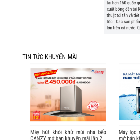
tại hơn 150 quốc g
xuất bóng đèn tại 
thuật tối tân và t
tốc… Các sản phẩm 
lớn trên cả nước. Q
TIN TỨC KHUYẾN MÃI
Máy hút khói khử mùi nhà bếp
Máy lọc 
CANZY mở bán khuyến mãi lần 2
mở bán k