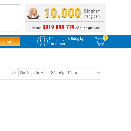
10.000
Sản phẩm
đang bán
0919 899 779
Hotline:
để được giúp đỡ!
0
Đăng nhập & Đăng ký
Tìm kiếm
Tài khoản
Giá:
Sắp xếp: