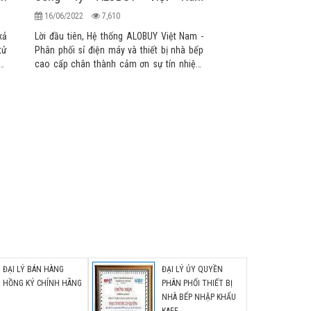
T6/2022
16/06/2022
7,610
xả
Lời đầu tiên, Hệ thống ALOBUY Việt Nam -
tử
Phân phối sỉ điện máy và thiết bị nhà bếp
kỳ
cao cấp chân thành cảm ơn sự tín nhiệm
Hệ
và ủng hộ của Quý khách hàng trong suốt
một năm qua. Kính chúc Quý Khách một
ức
ngày làm việc hiệu quả và may mắn!
ng
 -
nh
ĐẠI LÝ BÁN HÀNG
ĐẠI LÝ ỦY QUYỀN
HỒNG KÝ CHÍNH HÃNG
PHÂN PHỐI THIẾT BỊ
NHÀ BẾP NHẬP KHẨU