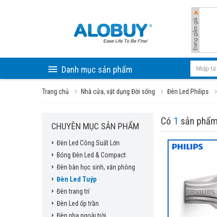
Danh mục sản phẩm
Trang chủ
Nhà cửa, vật dụng Đời sống
Đèn Led Philips
Có
1
sản phẩm
CHUYÊN MỤC SẢN PHẨM
Đèn Led Công Suất Lớn
Bóng Đèn Led & Compact
Đèn bàn học sinh, văn phòng
Đèn Led Tuýp
Đèn trang trí
Đèn Led ốp trần
Đèn pha ngoài trời