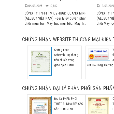
04/03/2025
12,812
12/03/20
CÔNG TY TNHH TM-DV-TBGĐ QUANG MINH
CÔNG TY T
(ALOBUY VIỆT NAM) - Đại lý ủy quyền phân
(ALOBUY VIỆ
phối mua bán Máy hút mùi bếp, Máy hút
phối Máy lọ
khói nhà bếp, quạt hút mùi bếp, máy khử
Bản nhập k
mùi nhập khẩu chính hãng cao cấp KAFF,
thức tại thị
CHỨNG NHẬN WEBSITE THƯƠNG MẠI ĐIỆN 
TAKA, SEVILLA, CANZY, FASTER,
MALLOCA, RINNAI, TEKA, BLUESTAR... nhập
khẩu chính thức tại thị trường Việt Nam
Chứng nhận
W
Safeweb - Hệ thống
t
tiêu chuẩn trong
đ
giao dịch TMĐT
đến Bộ Công Thương
CHỨNG NHẬN ĐẠI LÝ PHÂN PHỐI SẢN PHẨ
ĐẠI LÝ PHÂN PHỐI
THIẾT BỊ NHÀ BẾP CAO
CẤP BLUESTAR
H