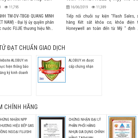
khuyến mãi lần 2
20
11,795
16/06/2019
11,389
NHH TM-DV-TBGĐ QUANG MINH
Tiếp nối chuỗi sự kiện "Flash Sales, 
T NAM) - Đại lý ủy quyền phân
hàng Két sắt khóa cơ, khóa điện 
c nước FUJIE thương hiệu Nhật
Honeywell an toàn đến từ Mỹ " định 
hẩu chính hãng cao cấp chính
hàng tháng thành công đợt 1 vừa qua, 
 trường Việt Nam
thống ALOBUY Việt Nam tiếp tục mang đến
TỬ ĐẠT CHUẨN GIAO DỊCH
Quý khách hàng những cơ hội và hình th
mua hàng hấp dẫn ưu đãi lớn nhất tro
năm lần 2 này bằng việc giảm giá từ 30
ebsite ALOBUY.vn
ALOBUY.vn được
49% cho các sản phẩm két sắt gia đì
hực hiện thông báo
cấp chứng nhận
cao cấp nhập khẩu CHÍNH HÃNG.
ăng ký kinh doanh
M CHÍNH HÃNG
CHỨNG NHẬN NPP
CHỨNG NHẬN ĐẠI LÝ
THƯƠNG HIỆU BẾP GAS
PHÂN PHỐI HÀNG
ỒNG NGOẠI FUJISHI
NHỰA GIA DỤNG CHÍNH