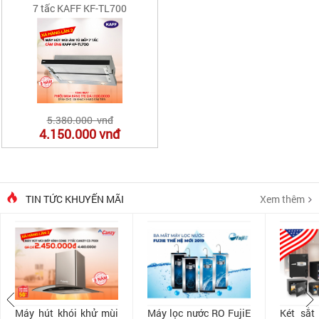
7 tấc KAFF KF-TL700
5.380.000 vnđ
4.150.000
vnđ
TIN TỨC KHUYẾN MÃI
Xem thêm
Máy hút khói khử mùi
Máy lọc nước RO FujiE
Két sắt