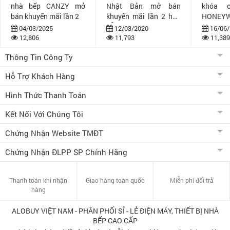
nhà bếp CANZY mở
Nhật Bản mở bán
khóa 
bán khuyến mãi lần 2
khuyến mãi lần 2 hấp
HONEYW
dẫn
bán khuy
04/03/2025
12/03/2020
16/06/
12,806
11,793
11,389
Thông Tin Công Ty
Hỗ Trợ Khách Hàng
Hình Thức Thanh Toán
Kết Nối Với Chúng Tôi
Chứng Nhận Website TMĐT
Chứng Nhận ĐLPP SP Chính Hãng
Thanh toán khi nhận
Giao hàng toàn quốc
Miễn phí đổi trả
hàng
ALOBUY VIỆT NAM - PHÂN PHỐI SỈ - LẺ ĐIỆN MÁY, THIẾT BỊ NHÀ
BẾP CAO CẤP